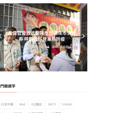
黃偉哲發放武聖夜市加碼夜市消費
券 呼籲做好登革熱防疫
2023 年 9 月 23 日
編輯:
總編輯
熱門關鍵字
110全中運
Ariel
GQ雜誌
SACO
S Hotel