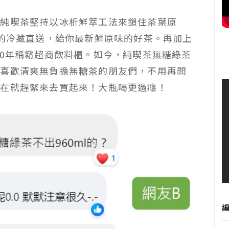
於純喫茶堅持以冰析鮮萃工法來鎖住茶葉原
℃的冷藏直送，給你最新鮮原味的好茶。再加上
30年稱霸超商飲料櫃。如今，純喫茶無糖綠茶
，喜歡清爽無負擔無糖茶的朋友們，不用再問
現在就趕緊來去買起來！大瓶喝更過癮！