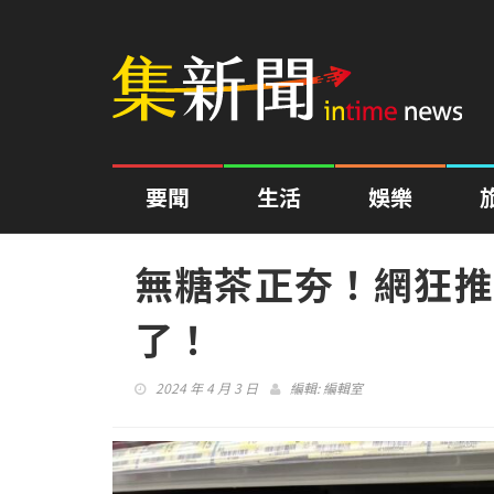
要聞
生活
娛樂
無糖茶正夯！網狂推
了！
2024 年 4 月 3 日
編輯:
編輯室