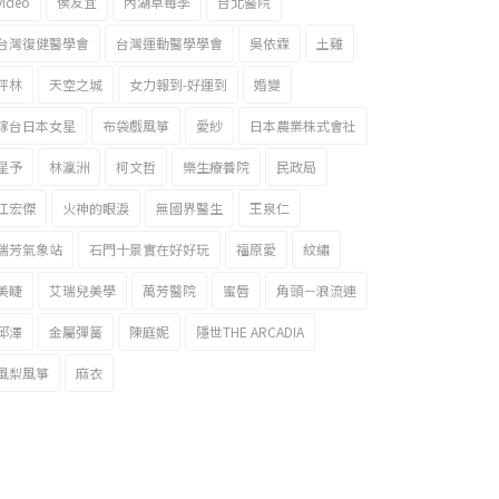
video
侯友宜
內湖草莓季
台北醫院
台灣復健醫學會
台灣運動醫學學會
吳依霖
土雞
坪林
天空之城
女力報到-好運到
婚變
嫁台日本女星
布袋戲風箏
愛紗
日本農業株式會社
星予
林瀛洲
柯文哲
樂生療養院
民政局
江宏傑
火神的眼淚
無國界醫生
王泉仁
瑞芳氣象站
石門十景實在好好玩
福原愛
紋繡
美睫
艾瑞兒美學
萬芳醫院
蜜唇
角頭－浪流連
邱澤
金屬彈簧
陳庭妮
隱世THE ARCADIA
風梨風箏
麻衣