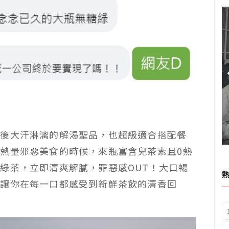
之後大汗淋漓的解渴聖品，也超級適合搭配餐
熱量邪惡美食的時候，來瓶富含兒茶素且0熱
綠茶，立即清爽解膩，罪惡感OUT！大口暢
能讓你在每一口都感受到新鮮茶飲的清香回