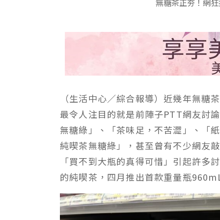
無糖茶正夯！網狂
（生活中心／綜合報導）近幾年無糖
最令人注目的就是前陣子PTT網友討
無糖綠」、「茶味足，不苦澀」、「
純喫茶無糖綠」，甚至曾有不少網友
「買不到大瓶的真得可惜」引起許多討
的純喫茶，四月推出首款重量瓶960