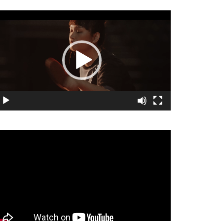
視
訊
播
放
器