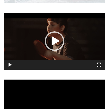
視
訊
播
放
器