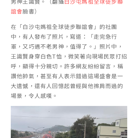
男神王識賢。（翻攝
白沙屯媽祖全球徒步聯
誼會
臉書）
在「白沙屯媽祖全球徒步聯誼會」的社團
中，有人發布了照片，寫道：「走完急行
軍，又巧遇不老男神，值得了。」照片中，
王識賢身穿白色T恤，微笑著向現場民眾打招
呼，顯得十分親切。許多網友紛紛留言，稱
讚他帥氣，甚至有人表示錯過這場盛會是一
大遺憾，還有人回憶起曾經與他擦肩而過的
場景，令人感嘆。