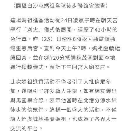
（翻攝白沙屯媽祖全球徒步聯誼會臉書）
這場媽祖進香活動從24日凌晨子時在朝天宮
舉行「刈火」儀式後展開，經歷了42小時的
急行軍，昨（25）日傍晚6時返回通霄鎮通
灣里慈后宮。直到今天上午7時，媽祖鑾轎繼
續回宮，並在8時20分抵達秋茂園對面空地
進行換轎儀式，預計下午回宮入廟安座。
此次媽祖進香活動不僅吸引了大批信眾參
加，還吸引了許多藝人朝聖，如有網友曬出
與馬國畢合照，表示他當時在北港分涼水給
徒步的信眾們。這樣一個盛大的活動，不僅
讓人們虔誠地追隨媽祖，也成為了各界人士
交流的平台。