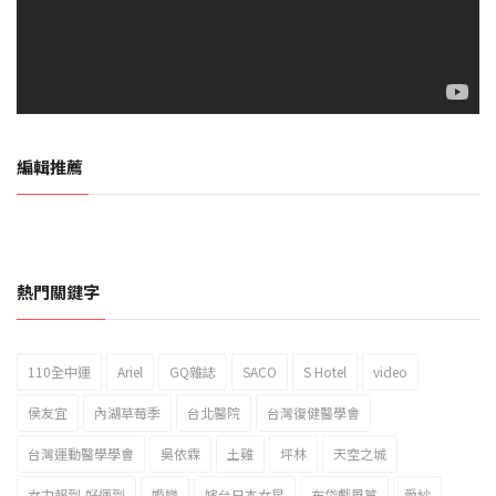
編輯推薦
熱門關鍵字
110全中運
Ariel
GQ雜誌
SACO
S Hotel
video
2023新北市北海岸國際風箏節「風在石起」霸氣回歸
侯友宜
內湖草莓季
台北醫院
台灣復健醫學會
台灣運動醫學學會
吳依霖
土雞
坪林
天空之城
女力報到-好運到
婚變
嫁台日本女星
布袋戲風箏
愛紗