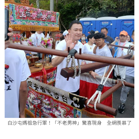
白沙屯媽祖急行軍！「不老男神」驚喜現身 全網羨慕了