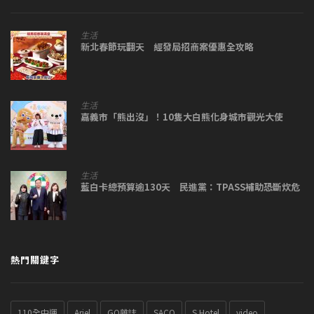
生活
新北春節玩翻天 經發局招商案優惠全攻略
生活
嘉義市「熊出沒」！10隻大白熊化身城市觀光大使
生活
藍白卡總預算逾130天 民進黨：TPASS補助恐斷炊危
熱門關鍵字
110全中運
Ariel
GQ雜誌
SACO
S Hotel
video