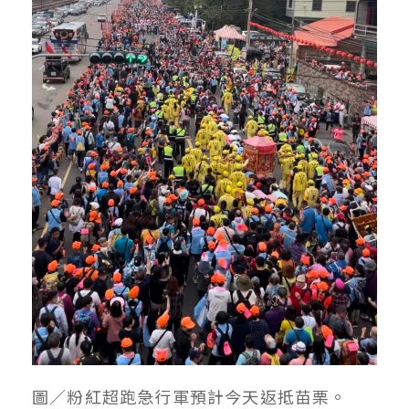
圖／粉紅超跑急行軍預計今天返抵苗栗。