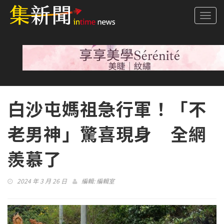
Togg
navi
白沙屯媽祖急行軍！「不
老男神」驚喜現身 全網
羨慕了
2024 年 3 月 26 日
編輯:
編輯室