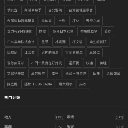
侯友宜
內湖草莓季
台北醫院
台灣復健醫學會
台灣運動醫學學會
吳依霖
土雞
坪林
天空之城
女力報到-好運到
婚變
嫁台日本女星
布袋戲風箏
愛紗
日本農業株式會社
星予
林瀛洲
柯文哲
樂生療養院
民政局
江宏傑
火神的眼淚
無國界醫生
王泉仁
瑞芳氣象站
石門十景實在好好玩
福原愛
紋繡
美睫
艾瑞兒美學
萬芳醫院
蜜唇
角頭－浪流連
邱澤
金屬彈簧
陳庭妮
隱世THE ARCADIA
風梨風箏
麻衣
熱門分類
地方
娛樂
(396)
(149)
專欄
旅遊
(5)
(231)