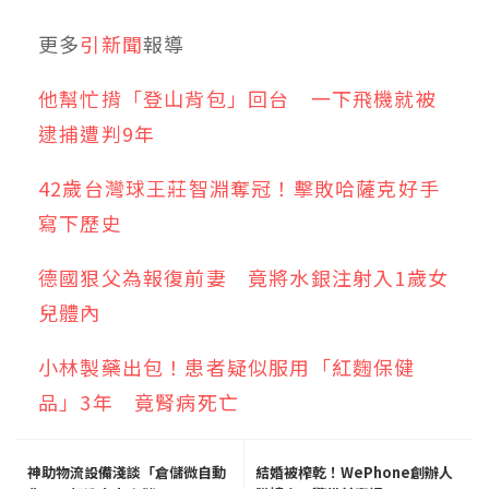
更多
引新聞
報導
他幫忙揹「登山背包」回台 一下飛機就被
逮捕遭判9年
42歲台灣球王莊智淵奪冠！擊敗哈薩克好手
寫下歷史
德國狠父為報復前妻 竟將水銀注射入1歲女
兒體內
小林製藥出包！患者疑似服用「紅麴保健
品」3年 竟腎病死亡
神助物流設備淺談「倉儲微自動
結婚被榨乾！WePhone創辦人