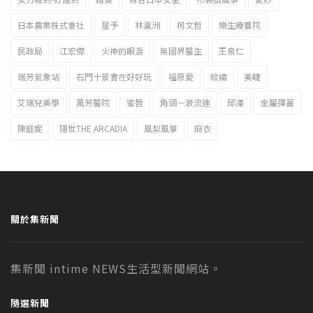
日本農業株式會社
星予
林瀛洲
柯文哲
樂生療養院
民政局
江宏傑
火神的眼淚
無國界醫生
王泉仁
瑞芳氣象站
石門十景實在好好玩
福原愛
紋繡
美睫
艾瑞兒美學
萬芳醫院
蜜唇
角頭－浪流連
邱澤
金屬彈簧
陳庭妮
隱世THE ARCADIA
風梨風箏
麻衣
關於集新聞
集新聞 intime NEWS生活型新聞網站。
隨選新聞