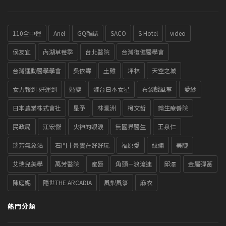
110全中運
Ariel
GQ雜誌
SACO
S Hotel
video
侯友宜
內湖草莓季
台北醫院
台灣復健醫學會
台灣運動醫學學會
吳依霖
土雞
坪林
天空之城
女力報到-好運到
婚變
嫁台日本女星
布袋戲風箏
愛紗
日本農業株式會社
星予
林瀛洲
柯文哲
樂生療養院
民政局
江宏傑
火神的眼淚
無國界醫生
王泉仁
瑞芳氣象站
石門十景實在好好玩
福原愛
紋繡
美睫
艾瑞兒美學
萬芳醫院
蜜唇
角頭－浪流連
邱澤
金屬彈簧
陳庭妮
隱世THE ARCADIA
風梨風箏
麻衣
熱門分類