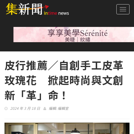
Togg
navi
皮行推薦／自創手工皮革
玫瑰花 掀起時尚與文創
新「革」命！
2024 年 3 月 18 日
編輯:
編輯室