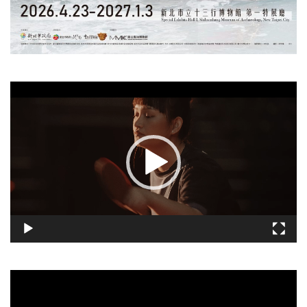
視
訊
播
放
器