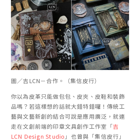
圖／吉LCN－合作。（集信皮行）
你以為皮革只能做包包、皮夾、皮鞋和裝飾
品嗎？若這樣想的話就大錯特錯囉！傳統工
藝與文藝新創的結合可說是應用廣泛，就連
走在文創前端的印章文具創作工作室「
吉
LCN Design Studio
」也曾與「集信皮行」