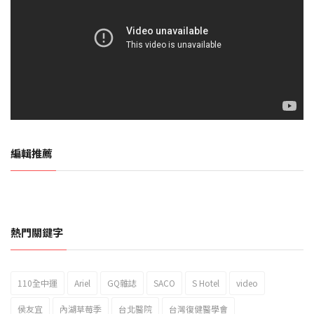
編輯推薦
熱門關鍵字
110全中運
Ariel
GQ雜誌
SACO
S Hotel
video
2023新北市北海岸國際風箏節「風在石起」霸氣回歸
侯友宜
內湖草莓季
台北醫院
台灣復健醫學會