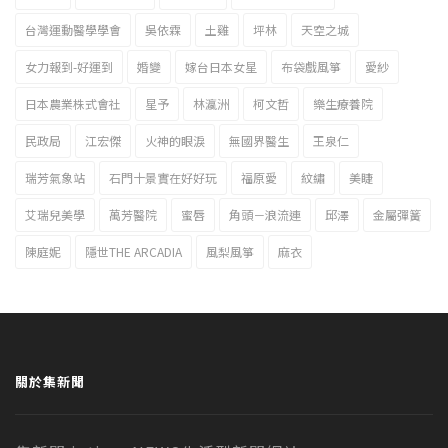
台灣運動醫學學會
吳依霖
土雞
坪林
天空之城
女力報到-好運到
婚變
嫁台日本女星
布袋戲風箏
愛紗
日本農業株式會社
星予
林瀛洲
柯文哲
樂生療養院
民政局
江宏傑
火神的眼淚
無國界醫生
王泉仁
瑞芳氣象站
石門十景實在好好玩
福原愛
紋繡
美睫
艾瑞兒美學
萬芳醫院
蜜唇
角頭－浪流連
邱澤
金屬彈簧
陳庭妮
隱世THE ARCADIA
風梨風箏
麻衣
關於集新聞