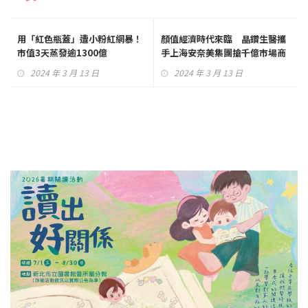
用「紅色瓶蓋」遭小粉紅網暴！
顏值經濟時代來臨 晶鑽生醫攜
市值3天蒸發逾1300億
手上海安奈美集團搶千億市場商
機！
2024 年 3 月 13 日
2024 年 3 月 13 日