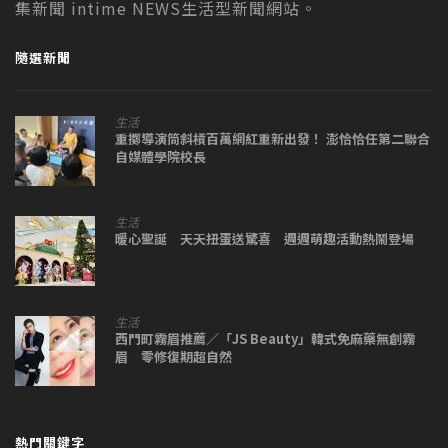
集新聞 intime NEWS生活型新聞網站。
隨選新聞
生活
重擲導演筒斜槓百萬網紅重新出發！ 澎恰恰任第二聯合
自媒體學院校長
生活
暖心聖誕 天天扭蛋送驚喜 週週萌趣活動熱鬧登場
生活
西門町霧眉推薦／「JS Beauty」韓式免麻藥無創霧
眉 零修復期超自然
熱門關鍵字