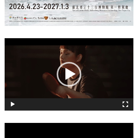
視
訊
播
放
器