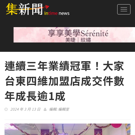
Togg
navi
連續三年業績冠軍！大家
台東四維加盟店成交件數
年成長逾1成
2024 年 3 月 13 日
編輯:
編輯室