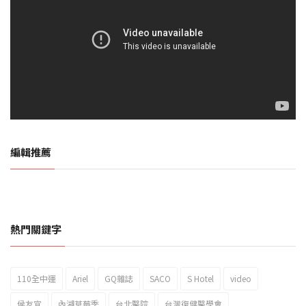
編輯推薦
熱門關鍵字
110全中運
Ariel
GQ雜誌
SACO
S Hotel
video
2023新北市北海岸國際風箏節「風在石起」霸氣回歸
侯友宜
內湖草莓季
台北醫院
台灣復健醫學會