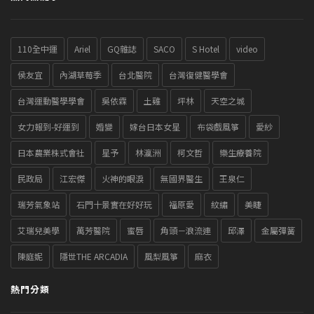
110全中運
Ariel
GQ雜誌
SACO
S Hotel
video
侯友宜
內湖草莓季
台北醫院
台灣復健醫學會
台灣運動醫學學會
吳依霖
土雞
坪林
天空之城
女力報到-好運到
婚變
嫁台日本女星
布袋戲風箏
愛紗
日本農業株式會社
星予
林瀛洲
柯文哲
樂生療養院
民政局
江宏傑
火神的眼淚
無國界醫生
王泉仁
瑞芳氣象站
石門十景實在好好玩
福原愛
紋繡
美睫
艾瑞兒美學
萬芳醫院
蜜唇
角頭－浪流連
邱澤
金屬彈簧
陳庭妮
隱世THE ARCADIA
風梨風箏
麻衣
熱門分類