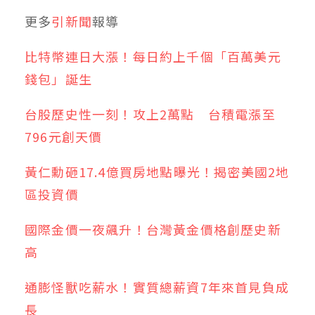
更多
引新聞
報導
比特幣連日大漲！每日約上千個「百萬美元
錢包」誕生
台股歷史性一刻！攻上2萬點 台積電漲至
796元創天價
黃仁勳砸17.4億買房地點曝光！揭密美國2地
區投資價
國際金價一夜飆升！台灣黃金價格創歷史新
高
通膨怪獸吃薪水！實質總薪資7年來首見負成
長