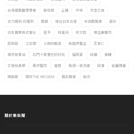
台灣運動醫學學會
吳依霖
土雞
坪林
天空之城
女力報到-好運到
婚變
嫁台日本女星
布袋戲風箏
愛紗
日本農業株式會社
星予
林瀛洲
柯文哲
樂生療養院
民政局
江宏傑
火神的眼淚
無國界醫生
王泉仁
瑞芳氣象站
石門十景實在好好玩
福原愛
紋繡
美睫
艾瑞兒美學
萬芳醫院
蜜唇
角頭－浪流連
邱澤
金屬彈簧
陳庭妮
隱世THE ARCADIA
風梨風箏
麻衣
關於集新聞