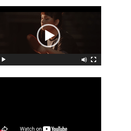
視
訊
播
放
器