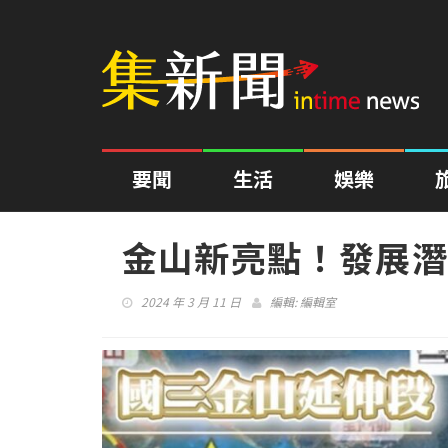
要聞
生活
娛樂
金山新亮點！發展潛
2024 年 3 月 11 日
編輯:
編輯室