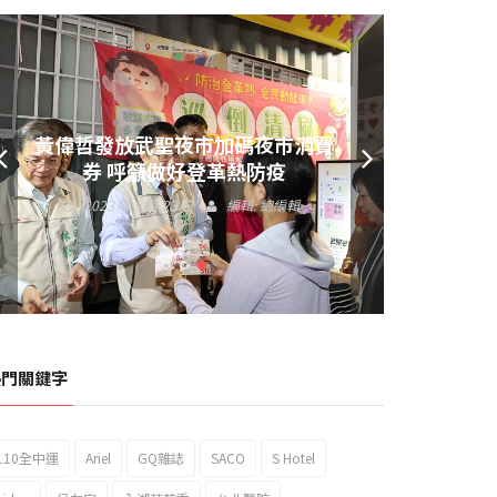
黃偉哲發放武聖夜市加碼夜市消費
券 呼籲做好登革熱防疫
2023 年 9 月 23 日
編輯:
總編輯
熱門關鍵字
110全中運
Ariel
GQ雜誌
SACO
S Hotel