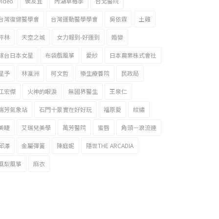
video
侯友宜
內湖草莓季
台北醫院
台灣復健醫學會
台灣運動醫學學會
吳依霖
土雞
坪林
天空之城
女力報到-好運到
婚變
嫁台日本女星
布袋戲風箏
愛紗
日本農業株式會社
星予
林瀛洲
柯文哲
樂生療養院
民政局
江宏傑
火神的眼淚
無國界醫生
王泉仁
瑞芳氣象站
石門十景實在好好玩
福原愛
紋繡
美睫
艾瑞兒美學
萬芳醫院
蜜唇
角頭－浪流連
邱澤
金屬彈簧
陳庭妮
隱世THE ARCADIA
風梨風箏
麻衣