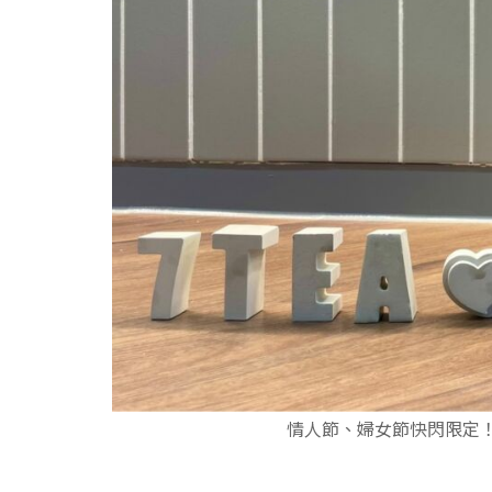
情人節、婦女節快閃限定