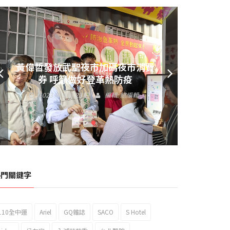
黃偉哲發放武聖夜市加碼夜市消費
券 呼籲做好登革熱防疫
2023 年 9 月 23 日
編輯:
總編輯
熱門關鍵字
110全中運
Ariel
GQ雜誌
SACO
S Hotel