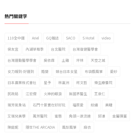
熱門關鍵字
110全中運
Ariel
GQ雜誌
SACO
S Hotel
video
2023新北市北海岸國際風箏節「風在石起」霸氣回歸
侯友宜
內湖草莓季
台北醫院
台灣復健醫學會
台灣運動醫學學會
吳依霖
土雞
坪林
天空之城
女力報到-好運到
婚變
嫁台日本女星
布袋戲風箏
愛紗
日本農業株式會社
星予
林瀛洲
柯文哲
樂生療養院
民政局
江宏傑
火神的眼淚
無國界醫生
王泉仁
瑞芳氣象站
石門十景實在好好玩
福原愛
紋繡
美睫
艾瑞兒美學
萬芳醫院
蜜唇
角頭－浪流連
邱澤
金屬彈簧
陳庭妮
隱世THE ARCADIA
風梨風箏
麻衣