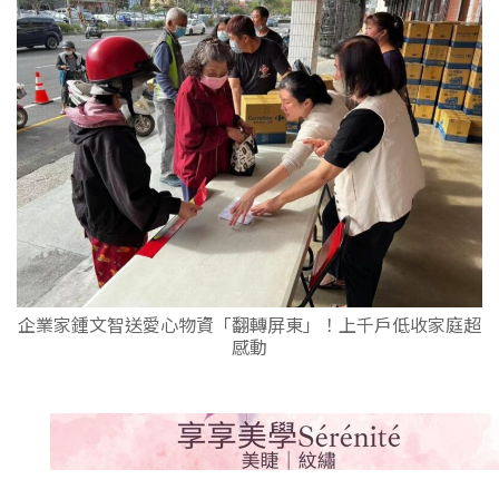
企業家鍾文智送愛心物資「翻轉屏東」！上千戶低收家庭超
感動