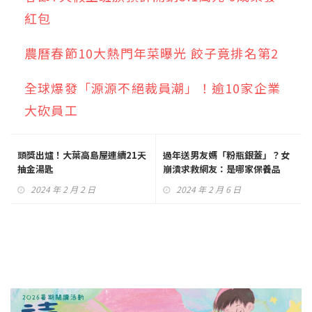
紅包
農曆春節10大熱門年菜曝光 餃子竟排名第2
全球爆發「源源不絕裁員潮」！逾10家企業
大砍員工
頭獎出爐！大葉高島屋連續21天
過年送男友媽「粉瓶銀蓋」？女
抽金湯匙
崩潰求救網友：是哪家保養品
2024 年 2 月 2 日
2024 年 2 月 6 日