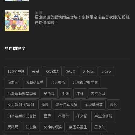
生活
反應過激的貓快閃店登場！多款限定商品首次曝光 粉絲
們都過激啦！
熱門關鍵字
110全中運
Ariel
GQ雜誌
SACO
S Hotel
video
侯友宜
內湖草莓季
台北醫院
台灣復健醫學會
台灣運動醫學學會
吳依霖
土雞
坪林
天空之城
女力報到-好運到
婚變
嫁台日本女星
布袋戲風箏
愛紗
日本農業株式會社
星予
林瀛洲
柯文哲
樂生療養院
民政局
江宏傑
火神的眼淚
無國界醫生
王泉仁