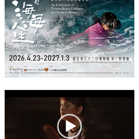
視
訊
播
放
器