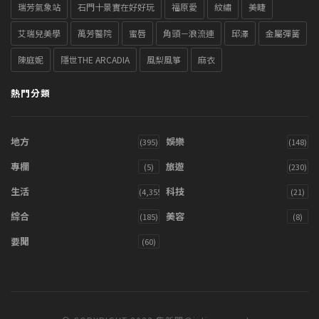
瑞芳氣象站
石門十景實在好好玩
福原愛
紋繡
美睫
艾瑞兒美學
萬芳醫院
蜜唇
角頭－浪流連
邱澤
金屬彈簧
陳庭妮
隱世THE ARCADIA
風梨風箏
麻衣
熱門分類
地方
娛樂
(395)
(148)
專欄
旅遊
(5)
(230)
生活
科技
(4,355)
(21)
綜合
美容
(185)
(8)
要聞
(60)