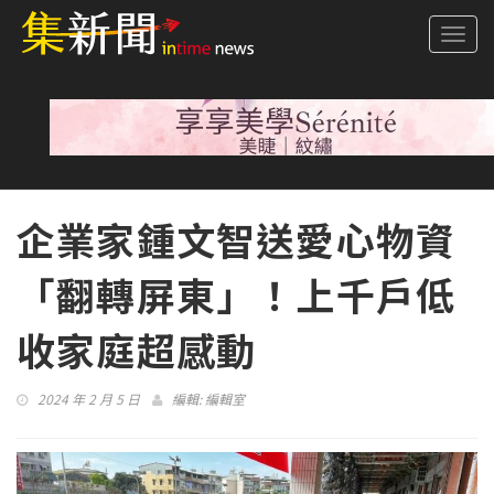
Togg
navi
企業家鍾文智送愛心物資
「翻轉屏東」！上千戶低
收家庭超感動
2024 年 2 月 5 日
編輯:
編輯室