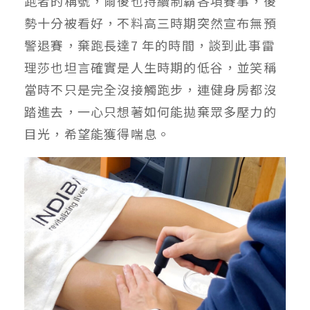
跑者的稱號，爾後也持續制霸各項賽事，後
勢十分被看好，不料高三時期突然宣布無預
警退賽，棄跑長達7 年的時間，談到此事雷
理莎也坦言確實是人生時期的低谷，並笑稱
當時不只是完全沒接觸跑步，連健身房都沒
踏進去，一心只想著如何能拋棄眾多壓力的
目光，希望能獲得喘息。