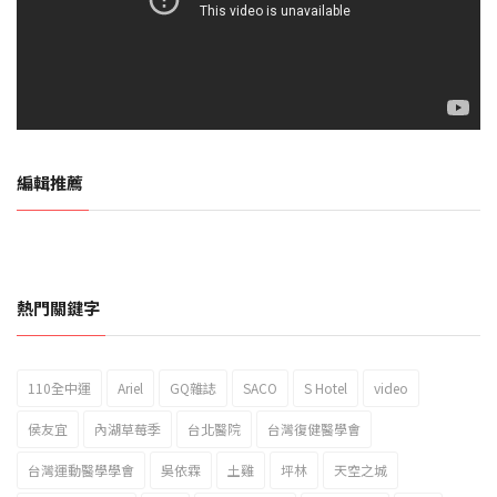
編輯推薦
熱門關鍵字
110全中運
Ariel
GQ雜誌
SACO
S Hotel
video
2023新北市北海岸國際風箏節「風在石起」霸氣回歸
侯友宜
內湖草莓季
台北醫院
台灣復健醫學會
台灣運動醫學學會
吳依霖
土雞
坪林
天空之城