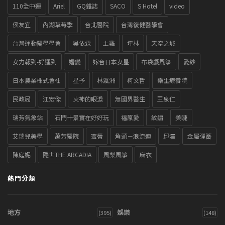
110全中運
Ariel
GQ雜誌
SACO
S Hotel
video
侯友宜
內湖草莓季
台北醫院
台灣復健醫學會
台灣運動醫學學會
吳依霖
土雞
坪林
天空之城
女力報到-好運到
婚變
嫁台日本女星
布袋戲風箏
愛紗
日本農業株式會社
星予
林瀛洲
柯文哲
樂生療養院
民政局
江宏傑
火神的眼淚
無國界醫生
王泉仁
瑞芳氣象站
石門十景實在好好玩
福原愛
紋繡
美睫
艾瑞兒美學
萬芳醫院
蜜唇
角頭－浪流連
邱澤
金屬彈簧
陳庭妮
隱世THE ARCADIA
風梨風箏
麻衣
熱門分類
地方
娛樂
(395)
(148)