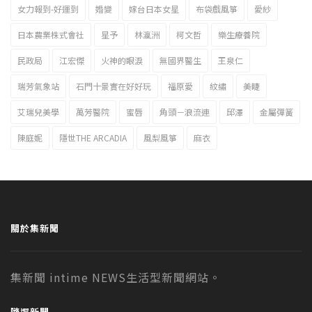
女力報到-好運到
婚變
嫁台日本女星
布袋戲風箏
愛紗
日本農業株式會社
星予
林瀛洲
柯文哲
樂生療養院
民政局
江宏傑
火神的眼淚
無國界醫生
王泉仁
瑞芳氣象站
石門十景實在好好玩
福原愛
紋繡
美睫
艾瑞兒美學
萬芳醫院
蜜唇
角頭－浪流連
邱澤
金屬彈簧
陳庭妮
隱世THE ARCADIA
風梨風箏
麻衣
關於集新聞
集新聞 intime NEWS生活型新聞網站。
隨選新聞