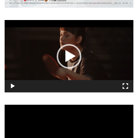
視
訊
播
放
器