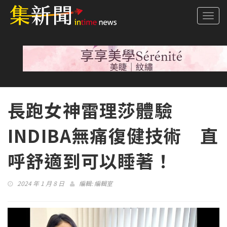
Togg
navi
長跑女神雷理莎體驗
INDIBA無痛復健技術 直
呼舒適到可以睡著！
2024 年 1 月 8 日
編輯:
編輯室