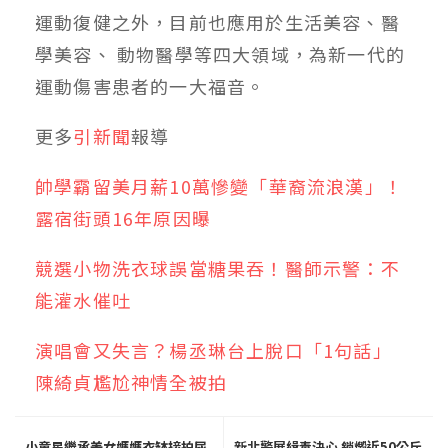
運動復健之外，目前也應用於生活美容、醫
學美容、 動物醫學等四大領域，為新一代的
運動傷害患者的一大福音
。
更多
引新聞
報導
帥學霸留美月薪10萬慘變「華裔流浪漢」！
露宿街頭16年原因曝
競選小物洗衣球誤當糖果吞！醫師示警：不
能灌水催吐
演唱會又失言？楊丞琳台上脫口「1句話」
陳綺貞尷尬神情全被拍
小童星繼承美女媽媽衣缽接拍尿
新北警展緝毒決心 銷燬近50公斤