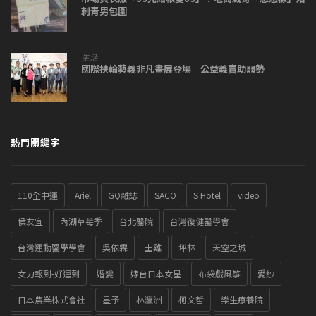
刺青男包圍
生活
國際扶輪藝義非凡畫展登場 公益義賣助弱勢
熱門關鍵字
110全中運
Ariel
GQ雜誌
SACO
S Hotel
video
侯友宜
內湖草莓季
台北醫院
台灣復健醫學會
台灣運動醫學學會
吳依霖
土雞
坪林
天空之城
女力報到-好運到
婚變
嫁台日本女星
布袋戲風箏
愛紗
日本農業株式會社
星予
林瀛洲
柯文哲
樂生療養院