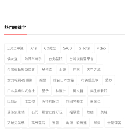
熱門關鍵字
110全中運
Ariel
GQ雜誌
SACO
S Hotel
video
2023新北市北海岸國際風箏節「風在石起」霸氣回歸
侯友宜
內湖草莓季
台北醫院
台灣復健醫學會
台灣運動醫學學會
吳依霖
土雞
坪林
天空之城
女力報到-好運到
婚變
嫁台日本女星
布袋戲風箏
愛紗
日本農業株式會社
星予
林瀛洲
柯文哲
樂生療養院
民政局
江宏傑
火神的眼淚
無國界醫生
王泉仁
瑞芳氣象站
石門十景實在好好玩
福原愛
紋繡
美睫
艾瑞兒美學
萬芳醫院
蜜唇
角頭－浪流連
邱澤
金屬彈簧