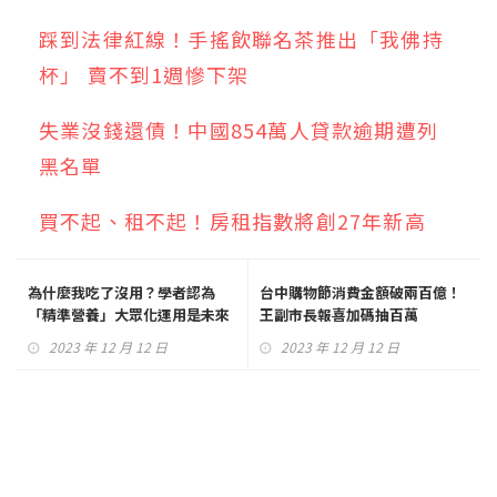
踩到法律紅線！手搖飲聯名茶推出「我佛持
杯」 賣不到1週慘下架
失業沒錢還債！中國854萬人貸款逾期遭列
黑名單
買不起、租不起！房租指數將創27年新高
為什麼我吃了沒用？學者認為
台中購物節消費金額破兩百億！
「精準營養」大眾化運用是未來
王副市長報喜加碼抽百萬
趨勢
2023 年 12 月 12 日
2023 年 12 月 12 日