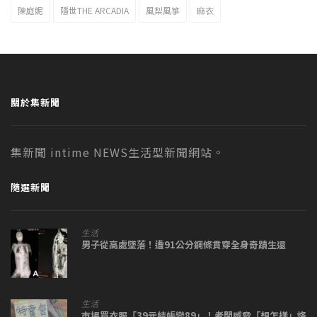
陳庭妮
隱世THE ARCADIA
風梨風箏
麻衣
關於集新聞
集新聞 intime NEWS生活型新聞網站。
隨選新聞
生活
男子從高處墜落！遭91公分鋼條貫穿全身奇蹟生還
生活
市場買衣服「39元結帳變89」！老闆威脅「想怎樣」烙