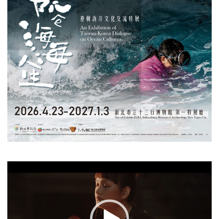
視
訊
播
放
器