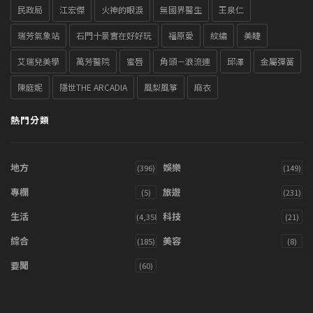
民政局
江宏傑
火神的眼淚
無國界醫生
王泉仁
瑞芳氣象站
石門十景實在好好玩
福原愛
紋繡
美睫
艾瑞兒美學
萬芳醫院
蜜唇
角頭－浪流連
邱澤
金屬彈簧
陳庭妮
隱世THE ARCADIA
風梨風箏
麻衣
熱門分類
地方
娛樂
(396)
(149)
專欄
旅遊
(5)
(231)
生活
科技
(4,358)
(21)
綜合
美容
(185)
(8)
要聞
(60)