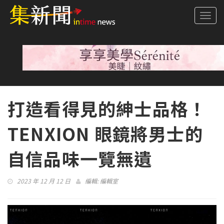
Togg
navi
打造看得見的紳士品格！
TENXION 眼鏡將男士的
自信品味一覽無遺
2023 年 12 月 12 日
編輯:
編輯室