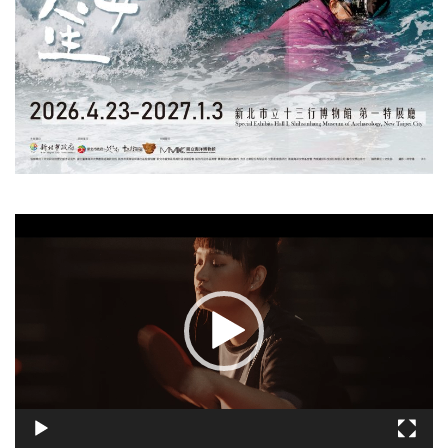
視
訊
播
放
器