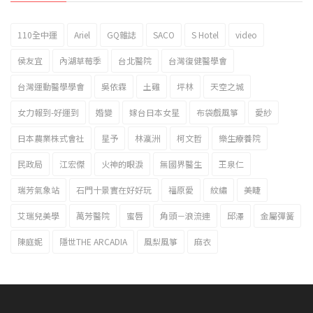
110全中運
Ariel
GQ雜誌
SACO
S Hotel
video
2023新北市北海岸國際風箏節「風在石起」霸氣回歸
侯友宜
內湖草莓季
台北醫院
台灣復健醫學會
台灣運動醫學學會
吳依霖
土雞
坪林
天空之城
女力報到-好運到
婚變
嫁台日本女星
布袋戲風箏
愛紗
日本農業株式會社
星予
林瀛洲
柯文哲
樂生療養院
民政局
江宏傑
火神的眼淚
無國界醫生
王泉仁
瑞芳氣象站
石門十景實在好好玩
福原愛
紋繡
美睫
艾瑞兒美學
萬芳醫院
蜜唇
角頭－浪流連
邱澤
金屬彈簧
陳庭妮
隱世THE ARCADIA
風梨風箏
麻衣