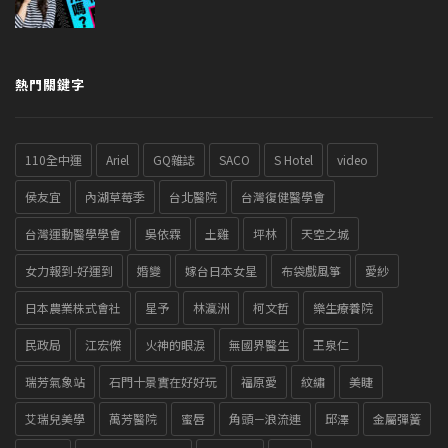
熱門關鍵字
110全中運
Ariel
GQ雜誌
SACO
S Hotel
video
侯友宜
內湖草莓季
台北醫院
台灣復健醫學會
台灣運動醫學學會
吳依霖
土雞
坪林
天空之城
女力報到-好運到
婚變
嫁台日本女星
布袋戲風箏
愛紗
日本農業株式會社
星予
林瀛洲
柯文哲
樂生療養院
民政局
江宏傑
火神的眼淚
無國界醫生
王泉仁
瑞芳氣象站
石門十景實在好好玩
福原愛
紋繡
美睫
艾瑞兒美學
萬芳醫院
蜜唇
角頭－浪流連
邱澤
金屬彈簧