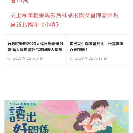
看10萬
史上最年輕金馬影后林品彤與女星陳意涵現
身新北暢聊《小曉》
行政院舉辦2023人權日學術研討
星巴克引爆味蕾狂潮 松露美味
會 藉人權影響評估將國際人權規
百元嚐鮮！
範融入在地日常生活
2023 年 12 月 9 日
2023 年 12 月 11 日