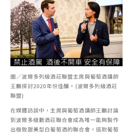
圖／波爾多列級酒莊聯盟主席與葡萄酒講師
王鵬探討2020年份佳釀。(波爾多列級酒莊
聯盟)
在媒體訪談中，主席與葡萄酒講師王鵬討論
到波爾多級數酒莊聯合會成為唯一能夠製作
出極致甜美型白葡萄酒的聯合會。這款葡萄