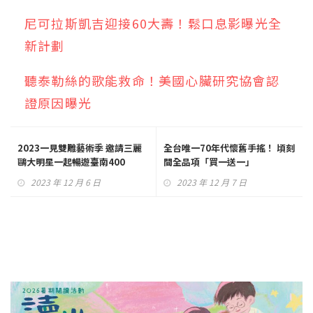
尼可拉斯凱吉迎接60大壽！鬆口息影曝光全
新計劃
聽泰勒絲的歌能救命！美國心臟研究協會認
證原因曝光
2023一見雙雕藝術季 邀請三麗
全台唯一70年代懷舊手搖！ 頃刻
鷗大明星一起暢遊臺南400
間全品項「買一送一」
2023 年 12 月 6 日
2023 年 12 月 7 日