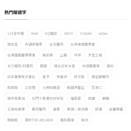
熱門關鍵字
110全中運
Ariel
GQ雜誌
SACO
S Hotel
video
2023新北市北海岸國際風箏節「風在石起」霸氣回歸
侯友宜
內湖草莓季
台北醫院
台灣復健醫學會
台灣運動醫學學會
吳依霖
土雞
坪林
天空之城
女力報到-好運到
婚變
嫁台日本女星
布袋戲風箏
愛紗
日本農業株式會社
星予
林瀛洲
柯文哲
樂生療養院
民政局
江宏傑
火神的眼淚
無國界醫生
王泉仁
瑞芳氣象站
石門十景實在好好玩
福原愛
紋繡
美睫
艾瑞兒美學
萬芳醫院
蜜唇
角頭－浪流連
邱澤
金屬彈簧
陳庭妮
隱世THE ARCADIA
風梨風箏
麻衣