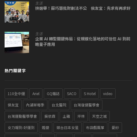
生活
拚選舉！蘇巧慧批財劃法不公 侯友宜：先求有再求好
生活
企業 AI 轉型關鍵佈局：從規模化落地的可信任 AI 到前
瞻量子應用
熱門關鍵字
110全中運
Ariel
GQ雜誌
SACO
S Hotel
video
侯友宜
內湖草莓季
台北醫院
台灣復健醫學會
台灣運動醫學學會
吳依霖
土雞
坪林
天空之城
女力報到-好運到
婚變
嫁台日本女星
布袋戲風箏
愛紗