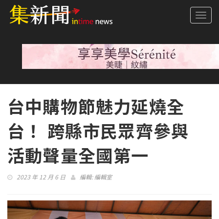
Togg
navi
台中購物節魅力延燒全
台！ 跨縣市民眾齊參與
活動聲量全國第一
2023 年 12 月 6 日
編輯:
編輯室