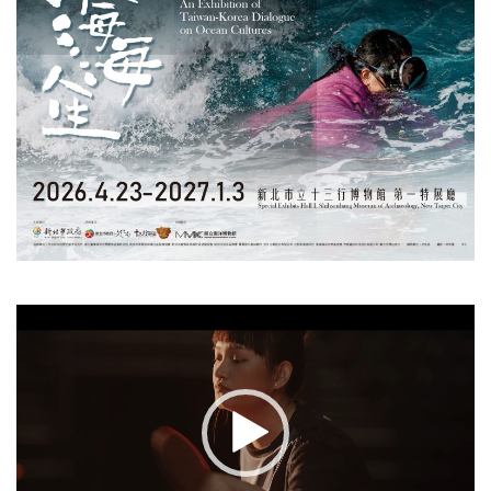
視
訊
播
放
器