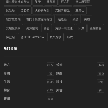
日本農業株式會社
星予
林瀛洲
柯文哲
樂生療養院
民政局
江宏傑
火神的眼淚
無國界醫生
王泉仁
瑞芳氣象站
石門十景實在好好玩
福原愛
紋繡
美睫
艾瑞兒美學
萬芳醫院
蜜唇
角頭－浪流連
邱澤
金屬彈簧
陳庭妮
隱世THE ARCADIA
風梨風箏
麻衣
熱門分類
地方
娛樂
(395)
(148)
專欄
旅遊
(5)
(230)
生活
科技
(4,354)
(21)
綜合
美容
(185)
(8)
要聞
(60)