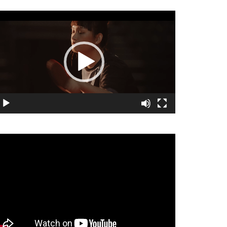
視
訊
播
放
器