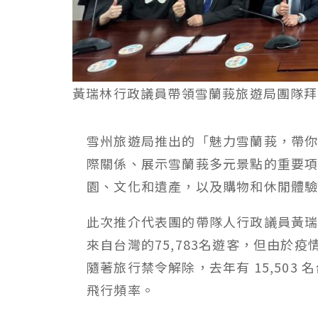
黃瑞林行政議員帶領雪蘭莪旅遊局團隊拜
雪州旅遊局推出的「魅力雪蘭莪，帶
際關係、展示雪蘭莪多元景點的重要
園、文化和遺產，以及購物和休閒體
此次推介代表團的帶隊人行政議員黃
來自台灣的
75,783
名遊客，但由於疫
隨著旅行禁令解除，去年有
15,503
名
飛行頻率。