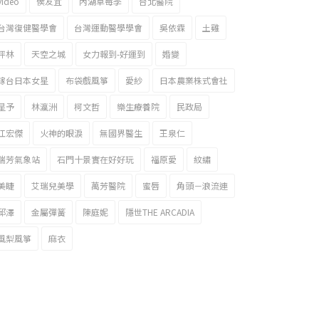
video
侯友宜
內湖草莓季
台北醫院
台灣復健醫學會
台灣運動醫學學會
吳依霖
土雞
坪林
天空之城
女力報到-好運到
婚變
嫁台日本女星
布袋戲風箏
愛紗
日本農業株式會社
星予
林瀛洲
柯文哲
樂生療養院
民政局
江宏傑
火神的眼淚
無國界醫生
王泉仁
瑞芳氣象站
石門十景實在好好玩
福原愛
紋繡
美睫
艾瑞兒美學
萬芳醫院
蜜唇
角頭－浪流連
邱澤
金屬彈簧
陳庭妮
隱世THE ARCADIA
風梨風箏
麻衣