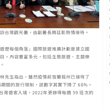
訪台灣觀光署，由副署長周廷彰熱情接待。
你遊歷每個角落」國際旅遊推廣計劃是建立國
項目。內容豐富多元，包括生態旅遊、主題樂
驗。
瑞林先生指出，雖然疫情前雪蘭莪州已接待了
情期間的旅行限制，該數字其實下降了
68%
。
台灣遊客入境，
2022
年更錄得每週
59
班次的