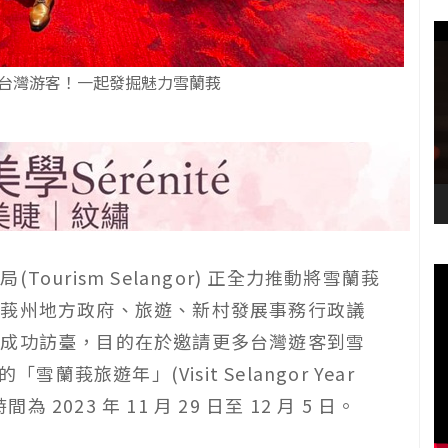
台灣游客！一起發掘魅力雪蘭莪
遊局
(Tourism Selangor)
正全力推動將雪蘭莪
蘭莪州地方政府、旅遊、新村發展事務行政議
已成功訪臺，目的在於邀請更多台灣遊客到雪
的「雪蘭莪旅遊年」
(Visit Selangor Year
時間為
2023
年
11
月
29
日至
12
月
5
日。