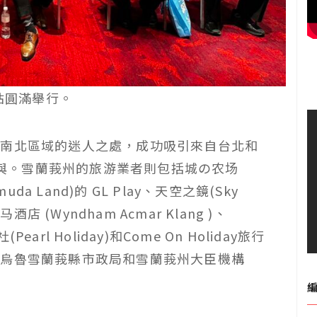
站圓滿舉行。
州南北區域的迷人之處，成功吸引來自台北和
與。雪蘭莪州的旅游業者則包括城の农场
muda Land)
的
GL Play
、天空之鏡
(Sky
益马酒店
(Wyndham Acmar Klang )
、
社
(Pearl Holiday)
和
Come On Holiday
旅行
、烏魯雪蘭莪縣市政局和雪蘭莪州大臣機構