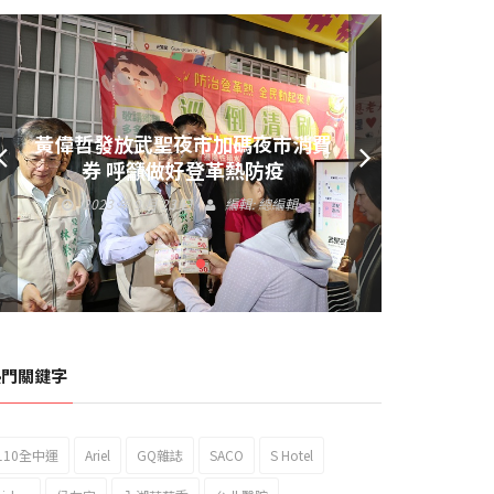
黃偉哲發放武聖夜市加碼夜市消費
券 呼籲做好登革熱防疫
2023 年 9 月 23 日
編輯:
總編輯
熱門關鍵字
110全中運
Ariel
GQ雜誌
SACO
S Hotel