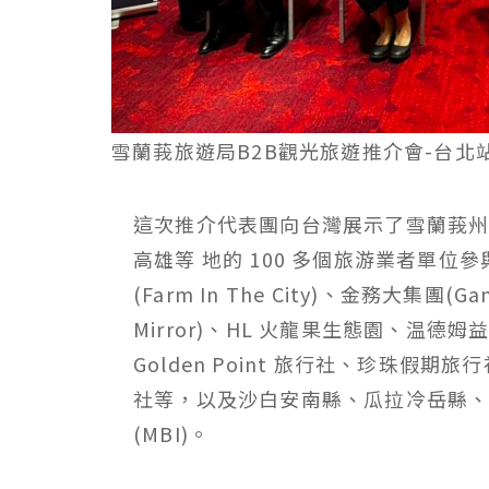
雪蘭莪旅遊局B2B觀光旅遊推介會-台北
這次推介代表團向台灣展示了雪蘭莪
高雄等 地的
100
多個旅游業者單位參
(Farm In The City)
、金務大集團
(Ga
Mirror)
、
HL
火龍果生態園、温德姆
Golden Point
旅行社、珍珠假期旅行
社等，以及沙白安南縣、瓜拉冷岳縣
(MBI)
。