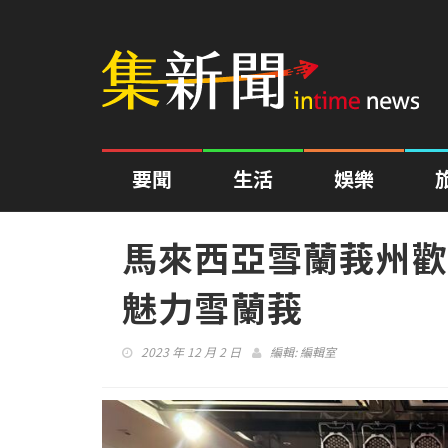
要聞
生活
娛樂
馬來西亞雪蘭莪州歡
魅力雪蘭莪
2023 年 12 月 2 日
編輯:
編輯室