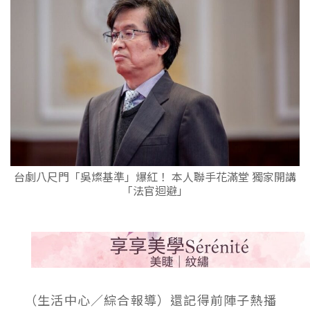
台劇八尺門「吳燦基準」爆紅！ 本人聯手花滿堂 獨家開講
「法官迴避」
（生活中心／綜合報導）還記得前陣子熱播