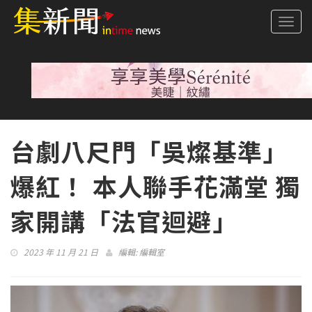
Togg
navi
台劇八尺門「吳燦基準」
爆紅！ 本人聯手花滿堂 獨
家開講「法官迴避」
2023 年 11 月 21 日
編輯:
編輯室