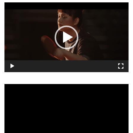
視
訊
播
放
器