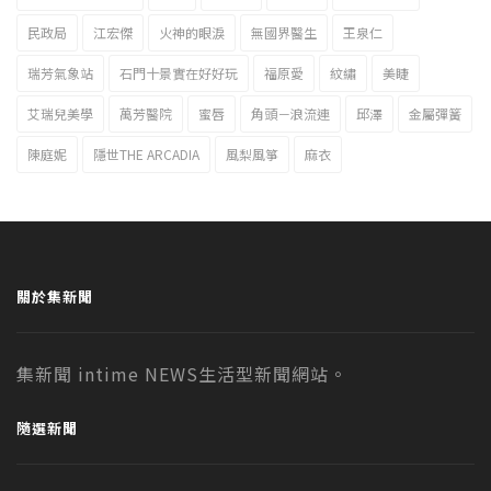
民政局
江宏傑
火神的眼淚
無國界醫生
王泉仁
瑞芳氣象站
石門十景實在好好玩
福原愛
紋繡
美睫
艾瑞兒美學
萬芳醫院
蜜唇
角頭－浪流連
邱澤
金屬彈簧
陳庭妮
隱世THE ARCADIA
風梨風箏
麻衣
關於集新聞
集新聞 intime NEWS生活型新聞網站。
隨選新聞