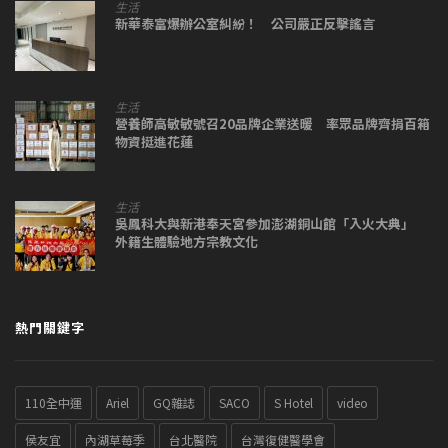
生活
新華泰富爆辦公室糾紛！ 公司嚴正反擊謠言
生活
營養師高敏敏號召20品牌企業送暖 率眾品牌齊捐百箱
物資挺進花蓮
生活
吳鳳科大與新港奉天宮參加澎湖銅山館「入火大典」
外籍生體驗地方宗教文化
熱門關鍵字
110全中運
Ariel
GQ雜誌
SACO
S Hotel
video
侯友宜
內湖草莓季
台北醫院
台灣復健醫學會