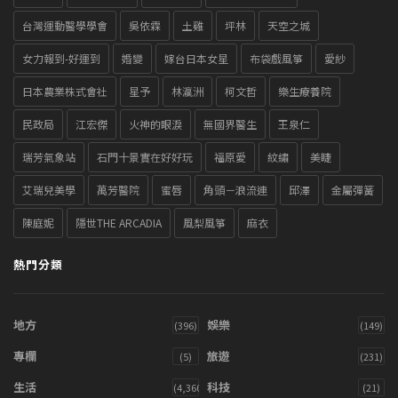
台灣運動醫學學會
吳依霖
土雞
坪林
天空之城
女力報到-好運到
婚變
嫁台日本女星
布袋戲風箏
愛紗
日本農業株式會社
星予
林瀛洲
柯文哲
樂生療養院
民政局
江宏傑
火神的眼淚
無國界醫生
王泉仁
瑞芳氣象站
石門十景實在好好玩
福原愛
紋繡
美睫
艾瑞兒美學
萬芳醫院
蜜唇
角頭－浪流連
邱澤
金屬彈簧
陳庭妮
隱世THE ARCADIA
風梨風箏
麻衣
熱門分類
地方
娛樂
(396)
(149)
專欄
旅遊
(5)
(231)
生活
科技
(4,360)
(21)