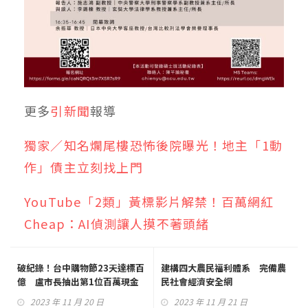
更多
引新聞
報導
獨家／知名爛尾樓恐怖後院曝光！地主「1動
作」債主立刻找上門
YouTube「2類」黃標影片解禁！百萬網紅
Cheap：AI偵測讓人摸不著頭緒
破紀錄！台中購物節23天達標百
建構四大農民福利體系 完備農
億 盧市長抽出第1位百萬現金
民社會經濟安全網
得主
2023 年 11 月 20 日
2023 年 11 月 21 日