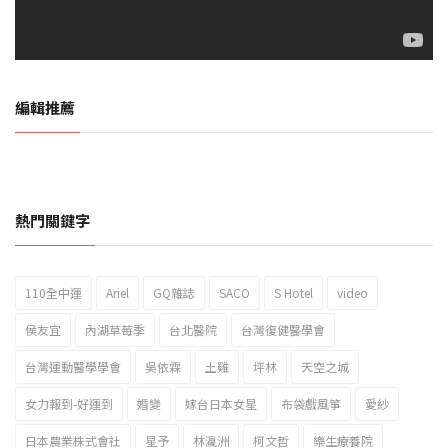
編輯推薦
熱門關鍵字
110全中運
Ariel
GQ雜誌
SACO
S Hotel
video
2023新北市北海岸國際風箏節「風在石起」霸氣回歸
侯友宜
內湖草莓季
台北醫院
台灣復健醫學會
台灣運動醫學學會
吳依霖
土雞
坪林
天空之城
女力報到-好運到
婚變
嫁台日本女星
布袋戲風箏
愛紗
日本農業株式會社
星予
林瀛洲
柯文哲
樂生療養院