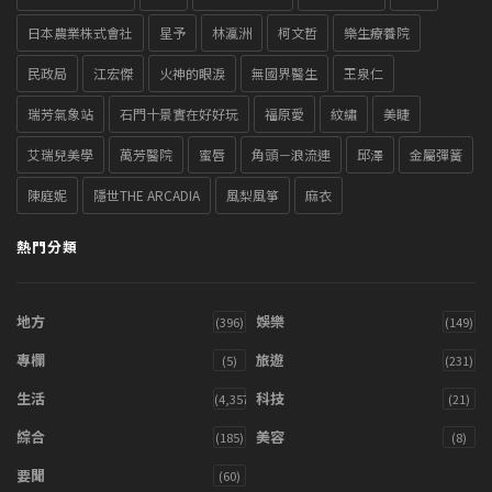
日本農業株式會社
星予
林瀛洲
柯文哲
樂生療養院
民政局
江宏傑
火神的眼淚
無國界醫生
王泉仁
瑞芳氣象站
石門十景實在好好玩
福原愛
紋繡
美睫
艾瑞兒美學
萬芳醫院
蜜唇
角頭－浪流連
邱澤
金屬彈簧
陳庭妮
隱世THE ARCADIA
風梨風箏
麻衣
熱門分類
地方
娛樂
(396)
(149)
專欄
旅遊
(5)
(231)
生活
科技
(4,357)
(21)
綜合
美容
(185)
(8)
要聞
(60)