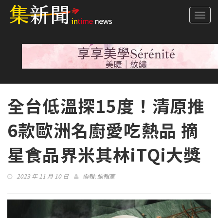
Togg
navi
全台低溫探15度！清原推
6款歐洲名廚愛吃熱品 摘
星食品界米其林iTQi大獎
2023 年 11 月 10 日
編輯:
編輯室