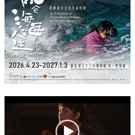
視
訊
播
放
器