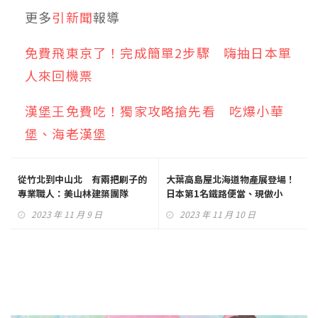
更多
引新聞
報導
免費飛東京了！完成簡單2步驟 嗨抽日本單
人來回機票
漢堡王免費吃！獨家攻略搶先看 吃爆小華
堡、海老漢堡
從竹北到中山北 有兩把刷子的
大葉高島屋北海道物產展登場！
專業職人：美山林建築團隊
日本第1名鐵路便當、現做小
吃、傳統工藝職人展演秀食力
2023 年 11 月 9 日
2023 年 11 月 10 日