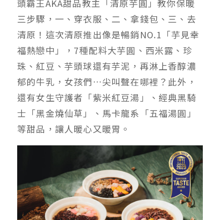
頭霸王AKA甜品教主「清原芋圓」教你保暖
三步驟，一、穿衣服、二、拿錢包、三、去
清原！這次清原推出像是暢銷NO.1「芋見幸
福熱戀中」，7種配料大芋圓、西米露、珍
珠、紅豆、芋頭球還有芋泥，再淋上香醇濃
郁的牛乳，女孩們…尖叫聲在哪裡？此外，
還有女生守護者「紫米紅豆湯」、經典黑騎
士「黑金燒仙草」、馬卡龍系「五福湯圓」
等甜品，讓人暖心又暖胃。