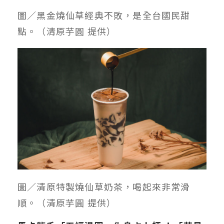
圖／黑金燒仙草經典不敗，是全台國民甜
點。（清原芋圓 提供）
圖／清原特製燒仙草奶茶，喝起來非常滑
順。（清原芋圓 提供）