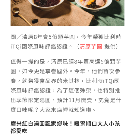
圖／清原8年賣5億顆芋圓，今年榮獲比利時
iTQi國際風味評鑑認證。（
清原芋圓
提供）
值得一提的是，清原已經8年賣高達5億顆芋
圓，如今更是享譽國外。今年，他們首次參
賽，就榮獲食品界的米其林，比利時iTQi國
際風味評鑑認證，為了這個殊榮，也特別推
出季節限定湯圓，預計11月開賣，究竟是什
麼口味呢？大家來店裡就知道啦。
磨米
紅白
湯圓飄家鄉味！暖胃順口大人小孩
都愛吃