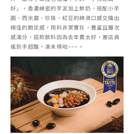
好」，香濃綿密的芋泥加上鮮奶，搭配小芋
圓、西米露、珍珠、紅豆的綿滑口感交織出
絕佳的飽足感，用料非常實在，豐富且層次
感滿分，這款飲料因為去年賣太好，害店員
搖到手超酸，凍未條啦~~~。