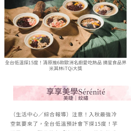
全台低溫探15度！清原推6款歐洲名廚愛吃熱品 摘星食品界
米其林iTQi大獎
（生活中心／綜合報導）注意！入秋最強冷
空氣要來了，全台低溫預計會下探15度！芋