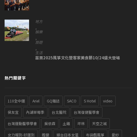
地方
,
娛樂
,
旅遊
,
生活
苗栗2025風箏文化暨客家美食節10/24盛大登場
熱門關鍵字
110全中運
Ariel
GQ雜誌
SACO
S Hotel
video
侯友宜
內湖草莓季
台北醫院
台灣復健醫學會
台灣運動醫學學會
吳依霖
土雞
坪林
天空之城
女力報到-好運到
婚變
嫁台日本女星
布袋戲風箏
愛紗