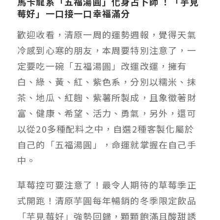
馬卡龍系「五福湯圓」化身占卜師 ！「芋見
莓好」一口接一口幸福滿分
歡迎收看，清原一周的運勢週報，覺得天氣
冷感到心寒的朋友，本周要特別注意了，一
定要吃一碗「五福湯圓」改運改運，擁有
白、綠、黃、紅、紫色系，分別以糯米、抹
茶、地瓜、紅麴、紫薯所製成，且象徵著財
富、健康、希望、活力、勇氣，另外，還可
以從20多種配料之中，自選2種客製化屬於
自己的「五福湯圓」，命運就掌握在自己手
中。
草莓控可要注意了！最令人期待的草莓季正
式開跑！清原芋圓每年暢銷的冬季限定飲品
「芋見莓好」強勢回歸，顆顆飽滿且酸甜誘