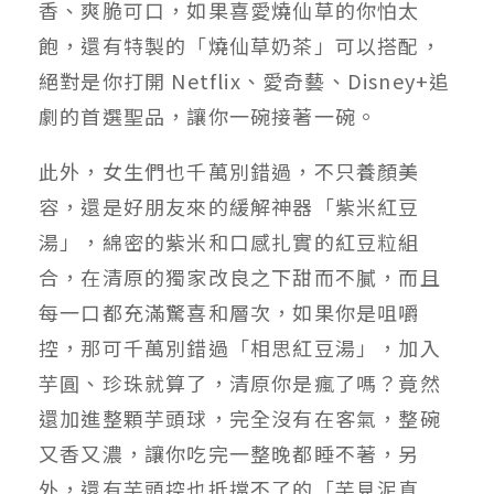
香、爽脆可口，如果喜愛燒仙草的你怕太
飽，還有特製的「燒仙草奶茶」可以搭配，
絕對是你打開 Netflix、愛奇藝、Disney+追
劇的首選聖品，讓你一碗接著一碗。
此外，女生們也千萬別錯過，不只養顏美
容，還是好朋友來的緩解神器「紫米紅豆
湯」，綿密的紫米和口感扎實的紅豆粒組
合，在清原的獨家改良之下甜而不膩，而且
每一口都充滿驚喜和層次，如果你是咀嚼
控，那可千萬別錯過「相思紅豆湯」，加入
芋圓、珍珠就算了，清原你是瘋了嗎？竟然
還加進整顆芋頭球，完全沒有在客氣，整碗
又香又濃，讓你吃完一整晚都睡不著，另
外，還有芋頭控也抵擋不了的「芋見泥真