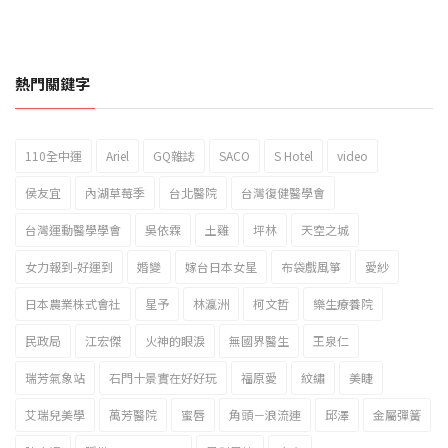
熱門關鍵字
110全中運
Ariel
GQ雜誌
SACO
S Hotel
video
2023新北市北海岸國際風箏節「風在石起」霸氣回歸
侯友宜
內湖草莓季
台北醫院
台灣復健醫學會
台灣運動醫學學會
吳依霖
土雞
坪林
天空之城
女力報到-好運到
婚變
嫁台日本女星
布袋戲風箏
愛紗
日本農業株式會社
星予
林瀛洲
柯文哲
樂生療養院
民政局
江宏傑
火神的眼淚
無國界醫生
王泉仁
瑞芳氣象站
石門十景實在好好玩
福原愛
紋繡
美睫
艾瑞兒美學
萬芳醫院
蜜唇
角頭－浪流連
邱澤
金屬彈簧