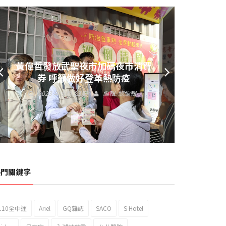
黃偉哲發放武聖夜市加碼夜市消費
券 呼籲做好登革熱防疫
2023 年 9 月 23 日
編輯:
總編輯
熱門關鍵字
110全中運
Ariel
GQ雜誌
SACO
S Hotel