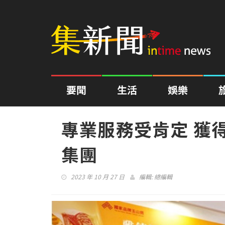
要聞
生活
娛樂
專業服務受肯定 獲
集團
2023 年 10 月 27 日
編輯:
總編輯