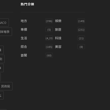
熱門分類
地方
娛樂
(396)
(149)
SACO
專欄
旅遊
(5)
(231)
湖草莓季
生活
科技
(4,357)
(21)
綜合
美容
(185)
(8)
雞
要聞
(60)
到
箏
民政局
生