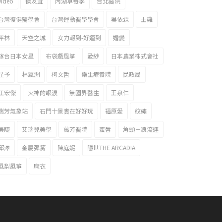
video
侯友宜
內湖草莓季
台北醫院
台灣復健醫學會
台灣運動醫學學會
吳依霖
土雞
坪林
天空之城
女力報到-好運到
婚變
嫁台日本女星
布袋戲風箏
愛紗
日本農業株式會社
星予
林瀛洲
柯文哲
樂生療養院
民政局
江宏傑
火神的眼淚
無國界醫生
王泉仁
瑞芳氣象站
石門十景實在好好玩
福原愛
紋繡
美睫
艾瑞兒美學
萬芳醫院
蜜唇
角頭－浪流連
邱澤
金屬彈簧
陳庭妮
隱世THE ARCADIA
風梨風箏
麻衣