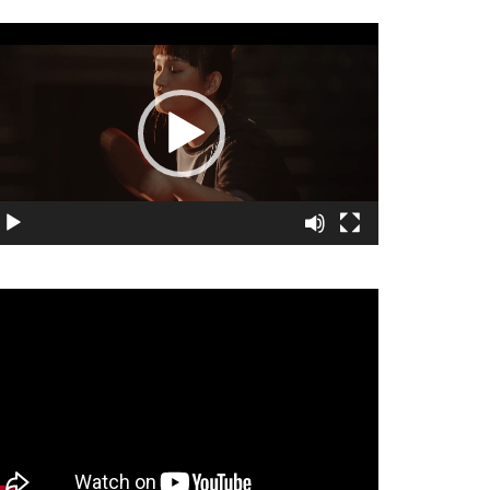
視
訊
播
放
器