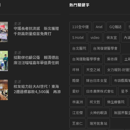
聞
熱門關鍵字
生活
110全中運
Ariel
GQ雜誌
守護長者抗流感 新北獲贈
千劑高劑量疫苗免費打
S Hotel
video
侯友宜
內
台北醫院
台灣復健醫學會
生活
挺動保也顧公衛 賴清德出
台灣運動醫學學會
吳依霖
土
席汪汪喵喵嘉年華倡責任飼
主
坪林
天空之城
女力報到-好運
婚變
嫁台日本女星
布袋戲風
生活
校友給力壯大AI世代！東海
愛紗
日本農業株式會社
星予
2週達標募款4,500萬 再添
2間「AI PC教室」與
「NVIDIA GB200」
林瀛洲
柯文哲
樂生療養院
江宏傑
火神的眼淚
無國界醫
王泉仁
瑞芳氣象站