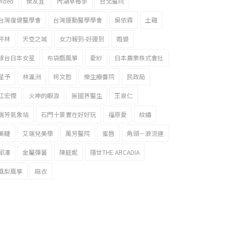
video
侯友宜
內湖草莓季
台北醫院
台灣復健醫學會
台灣運動醫學學會
吳依霖
土雞
坪林
天空之城
女力報到-好運到
婚變
嫁台日本女星
布袋戲風箏
愛紗
日本農業株式會社
星予
林瀛洲
柯文哲
樂生療養院
民政局
江宏傑
火神的眼淚
無國界醫生
王泉仁
瑞芳氣象站
石門十景實在好好玩
福原愛
紋繡
美睫
艾瑞兒美學
萬芳醫院
蜜唇
角頭－浪流連
邱澤
金屬彈簧
陳庭妮
隱世THE ARCADIA
風梨風箏
麻衣