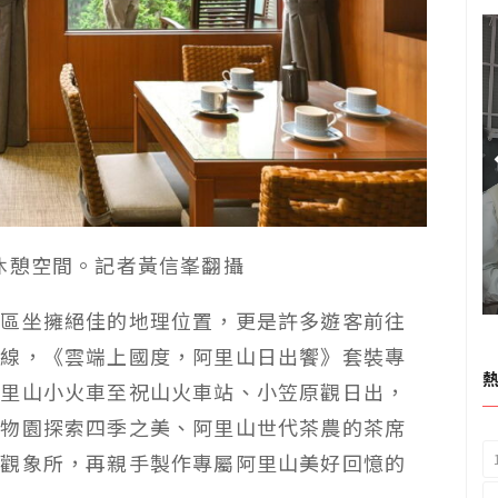
休憩空間。記者黃信峯翻攝
園區坐擁絕佳的地理位置，更是許多遊客前往
路線，《雲端上國度，阿里山日出饗》套裝專
阿里山小火車至祝山火車站、小笠原觀日出，
植物園探索四季之美、阿里山世代茶農的茶席
山觀象所，再親手製作專屬阿里山美好回憶的