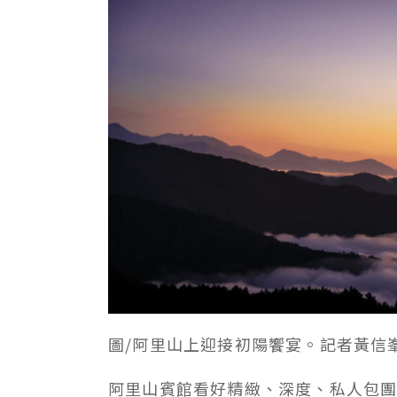
圖/阿里山上迎接初陽饗宴。記者黃信
阿里山賓館看好精緻、深度、私人包