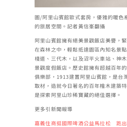
圖/阿里山賓館歐式套房，優雅的暖色
的旅居空間。記者黃信峯翻攝
阿里山賓館擁有絕美景觀飯店美譽，
在森林之中，輕鬆抵達園區內知名景
棧道、三代木，以及沼平火車站、神
景觀度假飯店。歷史館擁有超越百年
俱樂部，1913建置阿里山賓館，是
取材，造就今日著名的百年檜木建築
是探索阿里山珍稀寶藏的絕佳選擇。
更多
引新聞
報導
嘉義住商挺國際啤酒公益馬拉松 跑