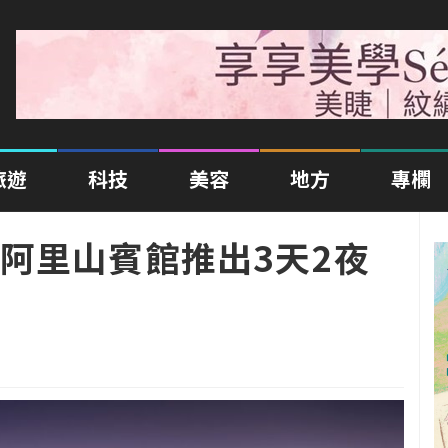
旅遊
科技
美容
地方
專欄
阿里山賓館推出3天2夜