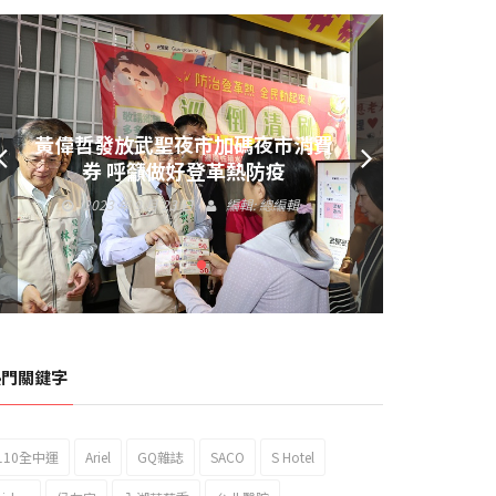
黃偉哲發放武聖夜市加碼夜市消費
券 呼籲做好登革熱防疫
2023 年 9 月 23 日
編輯:
總編輯
熱門關鍵字
110全中運
Ariel
GQ雜誌
SACO
S Hotel