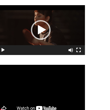
視
訊
播
放
器