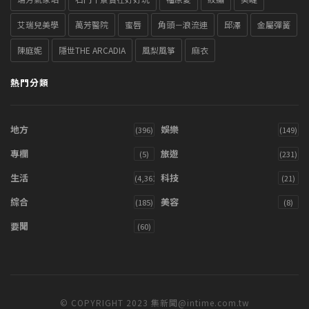
艾瑞兒美學
萬芳醫院
蜜唇
角頭－浪流連
邱澤
金屬彈簧
陳庭妮
隱世THE ARCADIA
風梨風箏
麻衣
熱門分類
地方
娛樂
(396)
(149)
專欄
旅遊
(5)
(231)
生活
科技
(4,361)
(21)
綜合
美容
(185)
(8)
要聞
(60)
© COPYRIGHT 2023 集新聞@intime.com.tw