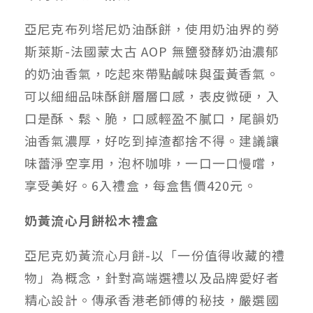
亞尼克布列塔尼奶油酥餅，使用奶油界的勞
斯萊斯-法國蒙太古 AOP 無鹽發酵奶油濃郁
的奶油香氣，吃起來帶點鹹味與蛋黃香氣。
可以細細品味酥餅層層口感，表皮微硬，入
口是酥、鬆、脆，口感輕盈不膩口，尾韻奶
油香氣濃厚，好吃到掉渣都捨不得。建議讓
味蕾淨空享用，泡杯咖啡，一口一口慢嚐，
享受美好。6入禮盒，每盒售價420元。
奶黃流心月餅松木禮盒
亞尼克奶黃流心月餅-以「一份值得收藏的禮
物」為概念，針對高端選禮以及品牌愛好者
精心設計。傳承香港老師傅的秘技，嚴選國