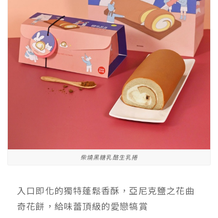
柴燒黑糖乳酪生乳捲
入口即化的獨特蓬鬆香酥，亞尼克鹽之花曲
奇花餅，給味蕾頂級的愛戀犒賞