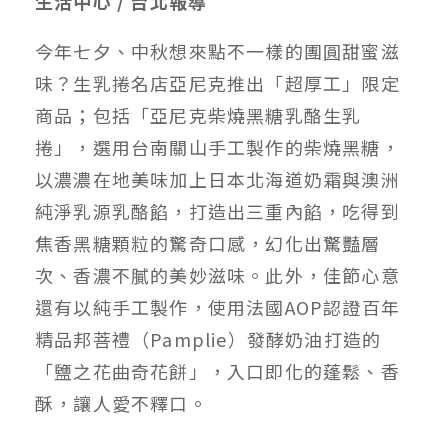
生活中心 / 台北報導
今年七夕、中秋想來點不一樣的團圓甜蜜滋
味？生乳捲名店亞尼克推出「超厚工」限定
商品；包括「亞尼克柴燒黑糖乳酪生乳
捲」，選用台南關山手工製作的柴燒黑糖，
以濃濃在地美味加上日本北海道奶霜與澳洲
純淨乳源乳酪餡，打造出三重內餡，吃得到
焦香黑糖顆粒的驚奇口感，幻化出驚豔層
次、香濃不膩的美妙滋味。此外，佳節心意
還有以純手工製作，使用法國AOP認證百年
精品邦菩禮（Pamplie）發酵奶油打造的
「鹽之花曲奇花餅」，入口即化的蓬鬆、香
酥，讓人愛不釋口。