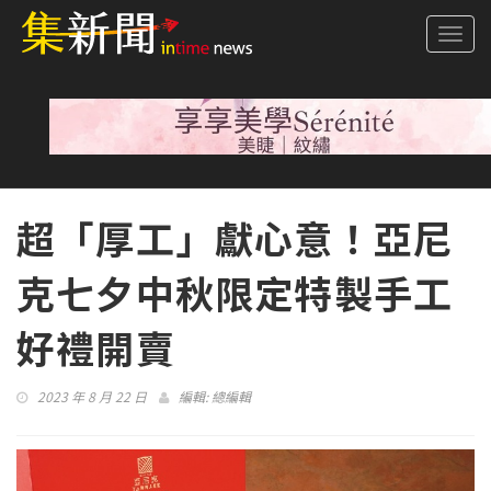
Togg
navi
超「厚工」獻心意！亞尼
克七夕中秋限定特製手工
好禮開賣
2023 年 8 月 22 日
編輯:
總編輯