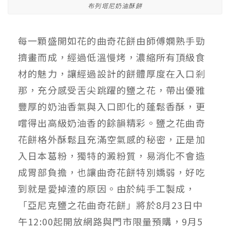
布列塔尼奶油酥餅
每一顆盛開如花的曲奇花餅由師傅嫻熟手勁
擠畫而成，經過低溫慢烤，濃縮所有頂級食
材的魅力，讓經過設計的餅體厚度在入口剎
那，充分感受舌尖跳躍的鹽之花，帶出優雅
豐厚的奶油香氣與入口即化的蓬鬆香酥，更
嚐得出高級奶油香的餘韻精彩。鹽之花曲奇
花餅格外酥鬆且充滿空氣感的秘密，正是加
入日本葛粉，獨特的澱粉質，易消化不會造
成胃部負擔，也讓曲奇花餅特別嬌弱，好吃
到就是愛掉渣的原因。由於純手工製成，
「亞尼克鹽之花曲奇花餅」將於8月23日中
午12:00起開放網路與門市限量預購，9月5