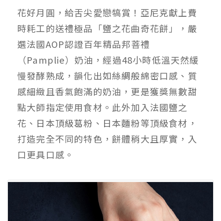
花好月圓，給舌尖愛戀犒賞！亞尼克獻上費
時耗工的送禮極品「鹽之花曲奇花餅」，嚴
選法國AOP認證百年精品邦菩禮
（Pamplie）奶油，經過48小時低溫天然緩
慢發酵熟成，韻化出如絲綢般綿密口感、質
感細緻且香氣飽滿的奶油，更是獲獎無數甜
點大師指定使用食材。此外加入法國鹽之
花、日本頂級葛粉、日本麵粉等頂級食材，
打造完全不同的特色，餅體稍大且厚實，入
口更具口感。