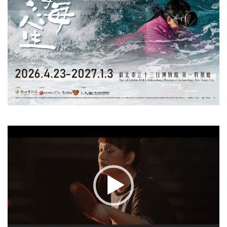
視
訊
播
放
器