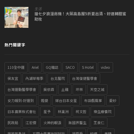
生活
搶七夕浪漫商機！大葉高島屋5折夏出清、好運轉甜蜜
助攻
熱門關鍵字
110全中運
Ariel
GQ雜誌
SACO
S Hotel
video
侯友宜
內湖草莓季
台北醫院
台灣復健醫學會
台灣運動醫學學會
吳依霖
土雞
坪林
天空之城
女力報到-好運到
婚變
嫁台日本女星
布袋戲風箏
愛紗
日本農業株式會社
星予
林瀛洲
柯文哲
樂生療養院
民政局
江宏傑
火神的眼淚
無國界醫生
王泉仁
瑞芳氣象站
石門十景實在好好玩
福原愛
紋繡
美睫