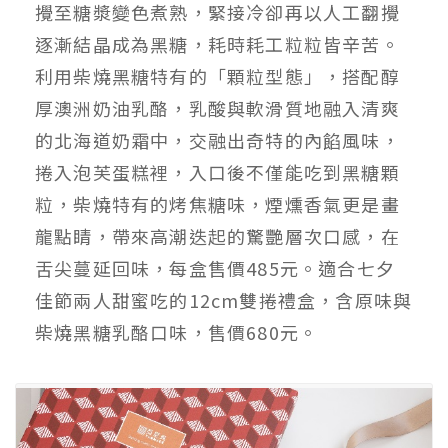
攪至糖漿變色煮熟，緊接冷卻再以人工翻攪
逐漸結晶成為黑糖，耗時耗工粒粒皆辛苦。
利用柴燒黑糖特有的「顆粒型態」，搭配醇
厚澳洲奶油乳酪，乳酸與軟滑質地融入清爽
的北海道奶霜中，交融出奇特的內餡風味，
捲入泡芙蛋糕裡，入口後不僅能吃到黑糖顆
粒，柴燒特有的烤焦糖味，煙燻香氣更是畫
龍點睛，帶來高潮迭起的驚艷層次口感，在
舌尖蔓延回味，每盒售價485元。適合七夕
佳節兩人甜蜜吃的12cm雙捲禮盒，含原味與
柴燒黑糖乳酪口味，售價680元。