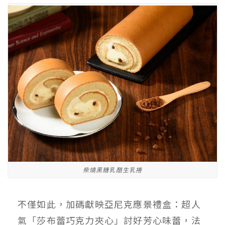
柴燒黑糖乳酪生乳捲
不僅如此，加碼獻映亞尼克應景禮盒：超人
氣「莎布蕾巧克力夾心」討好芳心味蕾，法