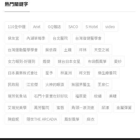
熱門關鍵字
110全中運
Ariel
GQ雜誌
SACO
S Hotel
video
2023新北市北海岸國際風箏節「風在石起」霸氣回歸
侯友宜
內湖草莓季
台北醫院
台灣復健醫學會
台灣運動醫學學會
吳依霖
土雞
坪林
天空之城
女力報到-好運到
婚變
嫁台日本女星
布袋戲風箏
愛紗
日本農業株式會社
星予
林瀛洲
柯文哲
樂生療養院
民政局
江宏傑
火神的眼淚
無國界醫生
王泉仁
瑞芳氣象站
石門十景實在好好玩
福原愛
紋繡
美睫
艾瑞兒美學
萬芳醫院
蜜唇
角頭－浪流連
邱澤
金屬彈簧
陳庭妮
隱世THE ARCADIA
風梨風箏
麻衣