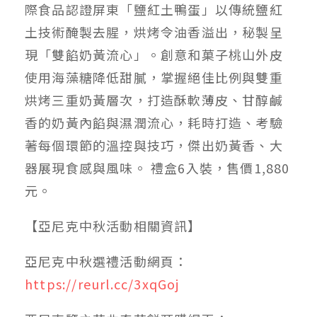
際食品認證屏東「鹽紅土鴨蛋」以傳統鹽紅
土技術醃製去腥，烘烤令油香溢出，秘製呈
現「雙餡奶黃流心」。創意和菓子桃山外皮
使用海藻糖降低甜膩，掌握絕佳比例與雙重
烘烤三重奶黃層次，打造酥軟薄皮、甘醇鹹
香的奶黃內餡與濕潤流心，耗時打造、考驗
著每個環節的溫控與技巧，傑出奶黃香、大
器展現食感與風味。 禮盒6入裝，售價1,880
元。
【亞尼克中秋活動相關資訊】
亞尼克中秋選禮活動網頁：
https://reurl.cc/3xqGoj