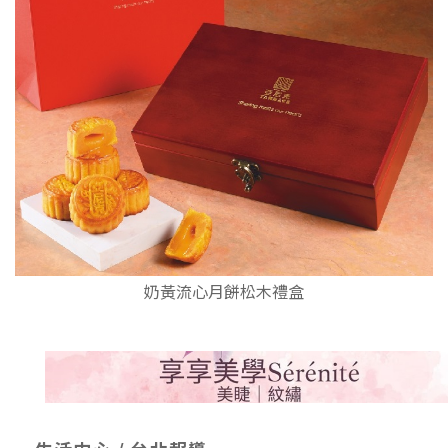
奶黃流心月餅松木禮盒