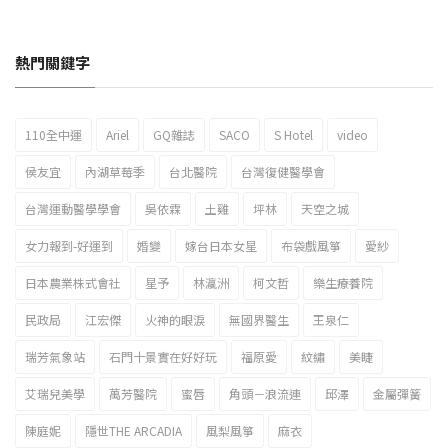
熱門關鍵字
110全中運
Ariel
GQ雜誌
SACO
S Hotel
video
2023新北市北海岸國際風箏節「風在石起」霸氣回歸
侯友宜
內湖草莓季
台北醫院
台灣復健醫學會
台灣運動醫學學會
吳依霖
土雞
坪林
天空之城
女力報到-好運到
婚變
嫁台日本女星
布袋戲風箏
愛紗
日本農業株式會社
星予
林瀛洲
柯文哲
樂生療養院
民政局
江宏傑
火神的眼淚
無國界醫生
王泉仁
瑞芳氣象站
石門十景實在好好玩
福原愛
紋繡
美睫
艾瑞兒美學
萬芳醫院
蜜唇
角頭－浪流連
邱澤
金屬彈簧
陳庭妮
隱世THE ARCADIA
風梨風箏
麻衣