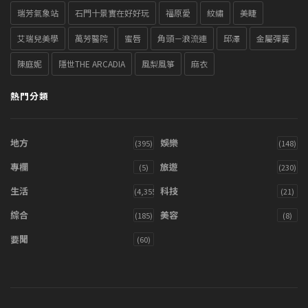
瑞芳氣象站
石門十景實在好好玩
福原愛
紋繡
美睫
艾瑞兒美學
萬芳醫院
蜜唇
角頭－浪流連
邱澤
金屬彈簧
陳庭妮
隱世THE ARCADIA
風梨風箏
麻衣
熱門分類
地方
娛樂
(395)
(148)
專欄
旅遊
(5)
(230)
生活
科技
(4,355)
(21)
綜合
美容
(185)
(8)
要聞
(60)