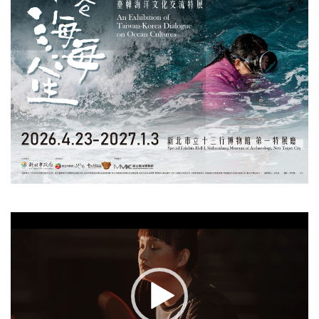
視
訊
播
放
器