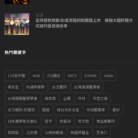
生活
全球首款搭載4D感測器的助聽器上市 模擬大腦聆聽方
式提升語音接收率
熱門關鍵字
110全中運
Ariel
GQ雜誌
SACO
S Hotel
video
侯友宜
內湖草莓季
台北醫院
台灣復健醫學會
台灣運動醫學學會
吳依霖
土雞
坪林
天空之城
女力報到-好運到
婚變
嫁台日本女星
布袋戲風箏
愛紗
日本農業株式會社
星予
林瀛洲
柯文哲
樂生療養院
民政局
江宏傑
火神的眼淚
無國界醫生
王泉仁