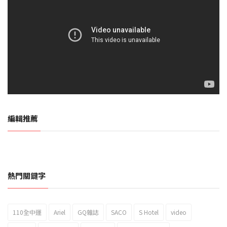
編輯推薦
熱門關鍵字
110全中運
Ariel
GQ雜誌
SACO
S Hotel
video
2023新北市北海岸國際風箏節「風在石起」霸氣回歸