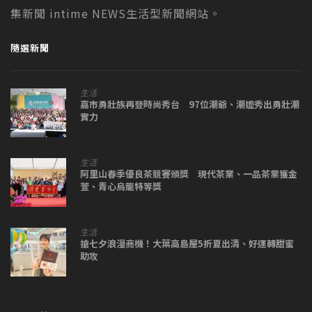
集新聞 intime NEWS生活型新聞網站。
隨選新聞
生活
嘉市勇壯族再登時尚秀台 97位潮爺、潮嬤秀出勇壯潮
實力
生活
阿里山春季優良茶競賽頒獎 現代茶業、一品茶業獲金
萱、青心烏龍特等獎
生活
搶七夕浪漫商機！大葉高島屋5折夏出清、好運轉甜蜜
助攻