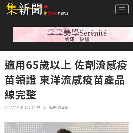
Togg
navi
適用65歲以上 佐劑流感疫
苗領證 東洋流感疫苗產品
線完整
2023 年 3 月 10 日
編輯:
總編輯