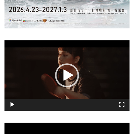
視
訊
播
放
器