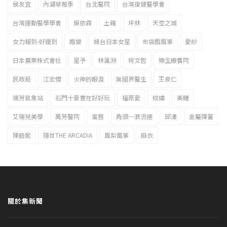
侯友宜
內湖草莓季
台北醫院
台灣復健醫學會
台灣運動醫學學會
吳依霖
土雞
坪林
天空之城
女力報到-好運到
婚變
嫁台日本女星
布袋戲風箏
愛紗
日本農業株式會社
星予
林瀛洲
柯文哲
樂生療養院
民政局
江宏傑
火神的眼淚
無國界醫生
王泉仁
瑞芳氣象站
石門十景實在好好玩
福原愛
紋繡
美睫
艾瑞兒美學
萬芳醫院
蜜唇
角頭－浪流連
邱澤
金屬彈簧
陳庭妮
隱世THE ARCADIA
風梨風箏
麻衣
關於集新聞