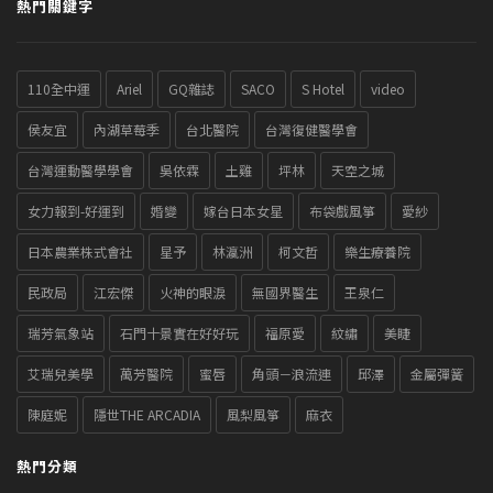
熱門關鍵字
110全中運
Ariel
GQ雜誌
SACO
S Hotel
video
侯友宜
內湖草莓季
台北醫院
台灣復健醫學會
台灣運動醫學學會
吳依霖
土雞
坪林
天空之城
女力報到-好運到
婚變
嫁台日本女星
布袋戲風箏
愛紗
日本農業株式會社
星予
林瀛洲
柯文哲
樂生療養院
民政局
江宏傑
火神的眼淚
無國界醫生
王泉仁
瑞芳氣象站
石門十景實在好好玩
福原愛
紋繡
美睫
艾瑞兒美學
萬芳醫院
蜜唇
角頭－浪流連
邱澤
金屬彈簧
陳庭妮
隱世THE ARCADIA
風梨風箏
麻衣
熱門分類