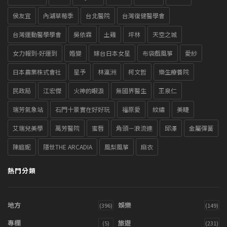
侯友宜
內湖草莓季
台北醫院
台灣復健醫學會
台灣運動醫學學會
吳依霖
土雞
坪林
天空之城
女力報到-好運到
婚變
嫁台日本女星
布袋戲風箏
愛紗
日本農業株式會社
星予
林瀛洲
柯文哲
樂生療養院
民政局
江宏傑
火神的眼淚
無國界醫生
王泉仁
瑞芳氣象站
石門十景實在好好玩
福原愛
紋繡
美睫
艾瑞兒美學
萬芳醫院
蜜唇
角頭－浪流連
邱澤
金屬彈簧
陳庭妮
隱世THE ARCADIA
風梨風箏
麻衣
熱門分類
地方
娛樂
(396)
(149)
專欄
旅遊
(5)
(231)