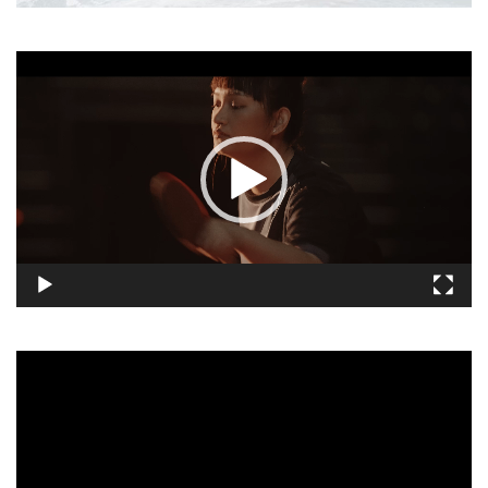
視
訊
播
放
器