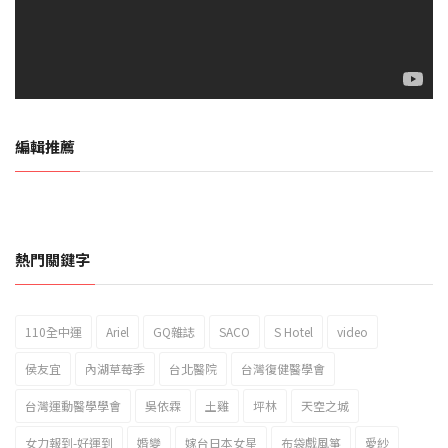
編輯推薦
熱門關鍵字
110全中運
Ariel
GQ雜誌
SACO
S Hotel
video
2023新北市北海岸國際風箏節「風在石起」霸氣回歸
侯友宜
內湖草莓季
台北醫院
台灣復健醫學會
台灣運動醫學學會
吳依霖
土雞
坪林
天空之城
女力報到-好運到
婚變
嫁台日本女星
布袋戲風箏
愛紗