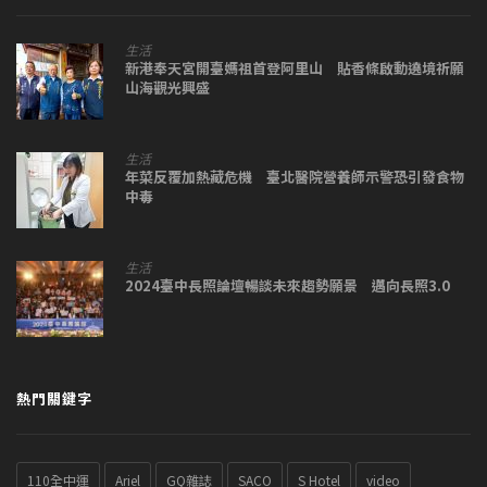
生活
新港奉天宮開臺媽祖首登阿里山 貼香條啟動遶境祈願
山海觀光興盛
生活
年菜反覆加熱藏危機 臺北醫院營養師示警恐引發食物
中毒
生活
2024臺中長照論壇暢談未來趨勢願景 邁向長照3.0
熱門關鍵字
110全中運
Ariel
GQ雜誌
SACO
S Hotel
video