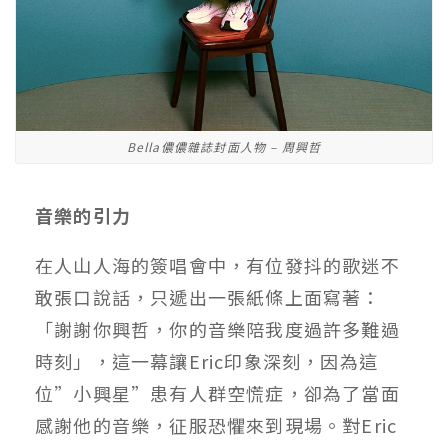
Bella儂儂雜誌封面人物 – 周興哲
音樂的引力
在人山人海的簽唱會中，有位發抖的歌迷不
敢張口說話，只遞出一張紙條上面寫著：
「謝謝你興哲，你的音樂陪我度過許多難過
時刻」，這一幕讓Eric印象深刻，因為這
位”小興星”患有人群空慌症，卻為了當面
感謝他的音樂，征服恐懼來到現場。對Eric