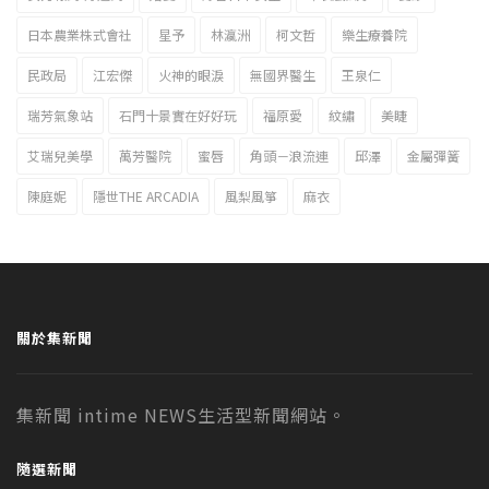
日本農業株式會社
星予
林瀛洲
柯文哲
樂生療養院
民政局
江宏傑
火神的眼淚
無國界醫生
王泉仁
瑞芳氣象站
石門十景實在好好玩
福原愛
紋繡
美睫
艾瑞兒美學
萬芳醫院
蜜唇
角頭－浪流連
邱澤
金屬彈簧
陳庭妮
隱世THE ARCADIA
風梨風箏
麻衣
關於集新聞
集新聞 intime NEWS生活型新聞網站。
隨選新聞