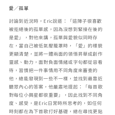
愛／孤單
討論到近況時，Eric說道：「這陣子很喜歡
被拒絕後的孤單感，因為沒想到緊接在後的
是愛」，對他來講，孤單與愛貌似同時存
在，當自己被低氣壓籠罩時，「愛」的樣貌
更顯清楚，並將一體兩面的領悟昇華成創作
靈感、動力，面對負面情緒或字句都從容看
待，習慣把一件事情用不同角度來審查的
他，總能發現到一些不一樣，並找到最靠近
聽眾內心的答案，他嚴肅地提起：「每首歌
對每位小興星都很重要」，因此找到不同角
度、感受，是Eric日常時所思考的，如任何
時刻都在為下首歌打好基礎，總在尋找更貼