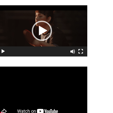
視
訊
播
放
器