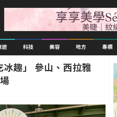
旅遊
科技
美容
地方
專欄
吃冰趣」 參山、西拉雅
場