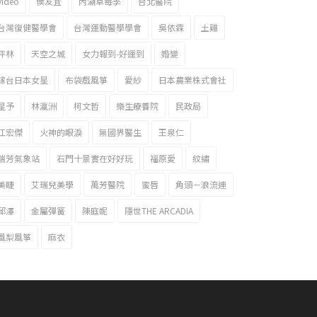
video
侯友宜
內湖草莓季
台北醫院
台灣復健醫學會
台灣運動醫學學會
吳依霖
土雞
坪林
天空之城
女力報到-好運到
婚變
嫁台日本女星
布袋戲風箏
愛紗
日本農業株式會社
星予
林瀛洲
柯文哲
樂生療養院
民政局
江宏傑
火神的眼淚
無國界醫生
王泉仁
瑞芳氣象站
石門十景實在好好玩
福原愛
紋繡
美睫
艾瑞兒美學
萬芳醫院
蜜唇
角頭－浪流連
邱澤
金屬彈簧
陳庭妮
隱世THE ARCADIA
風梨風箏
麻衣