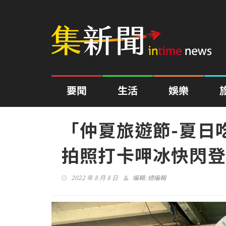
要聞
生活
娛樂
「仲夏旅遊節-夏日
拍照打卡呷冰快閃登
2022 年 8 月 8 日
編輯:
總編輯