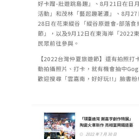
好卡蹓-壯遊跳島趣」、8月21日在日月潭
活動」和茂林「藝起趣荖濃」、8月27日
28日在花東縱谷「縱谷原遊會-部落食
節」，以及9月12日在東海岸「202
民眾前往參與。
【2022台灣仲夏旅遊節】還有拍照
動拍攝照片、打卡，就有機會抽中Gogor
歡迎搜尋「雲嘉南，好好玩!!」臉書
「環臺過灣 謝嘉亨創作特展」
陶瓷火車新作 亮相富岡鐵道藝
術節
2022 年 7 月 30 日