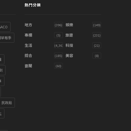
熱門分類
地方
娛樂
(396)
(149)
SACO
專欄
旅遊
(5)
(231)
湖草莓季
生活
科技
(4,361)
(21)
綜合
美容
(185)
(8)
雞
要聞
(60)
到
箏
民政局
生