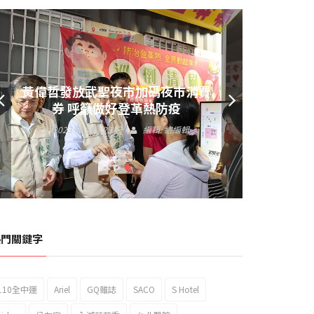
黃偉哲發放武聖夜市加碼夜市消費
券 呼籲做好登革熱防疫
2023 年 9 月 23 日
編輯:
總編輯
熱門關鍵字
110全中運
Ariel
GQ雜誌
SACO
S Hotel