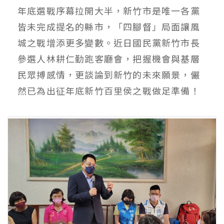
年底選戰序幕拉開大半，新竹市是唯一各黨
皆未完成提名的縣市，「四腳督」局面讓風
城之戰增添更多變數。近日國民黨新竹市長
參選人林耕仁勤跑客廳會，把握機會與基層
民眾搏感情，更談論到新竹的未來願景，儼
然已為出征年底新竹百里侯之戰做足準備！