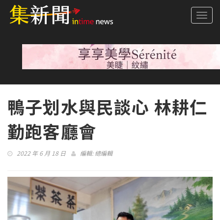
Togg
navi
鴨子划水與民談心 林耕仁
勤跑客廳會
2022 年 6 月 18 日
編輯:
總編輯