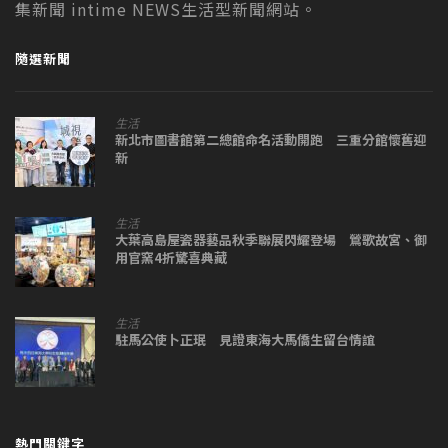
集新聞 intime NEWS生活型新聞網站。
隨選新聞
生活
新北市圖書館第二總館命名活動開跑 三重分館懷舊迎
新
生活
大葉高島屋瓷器藝品秋季聯展閃耀登場 鶯歌故宮、御
用官窯4折驚喜典藏
生活
駐馬公使卜正珉 見證東海大馬僑生留台情誼
熱門關鍵字