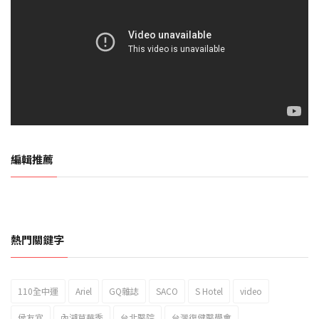
編輯推薦
熱門關鍵字
110全中運
Ariel
GQ雜誌
SACO
S Hotel
video
2023新北市北海岸國際風箏節「風在石起」霸氣回歸
侯友宜
內湖草莓季
台北醫院
台灣復健醫學會