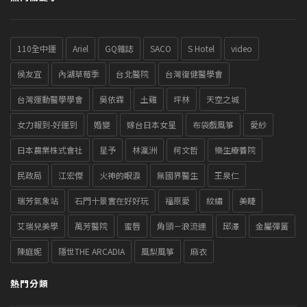
110全中運
Ariel
GQ雜誌
SACO
S Hotel
video
侯友宜
內湖草莓季
台北醫院
台灣復健醫學會
台灣運動醫學學會
吳依霖
土雞
坪林
天空之城
女力報到-好運到
婚變
嫁台日本女星
布袋戲風箏
愛紗
日本農業株式會社
星予
林瀛洲
柯文哲
樂生療養院
民政局
江宏傑
火神的眼淚
無國界醫生
王泉仁
瑞芳氣象站
石門十景實在好好玩
福原愛
紋繡
美睫
艾瑞兒美學
萬芳醫院
蜜唇
角頭－浪流連
邱澤
金屬彈簧
陳庭妮
隱世THE ARCADIA
風梨風箏
麻衣
熱門分類