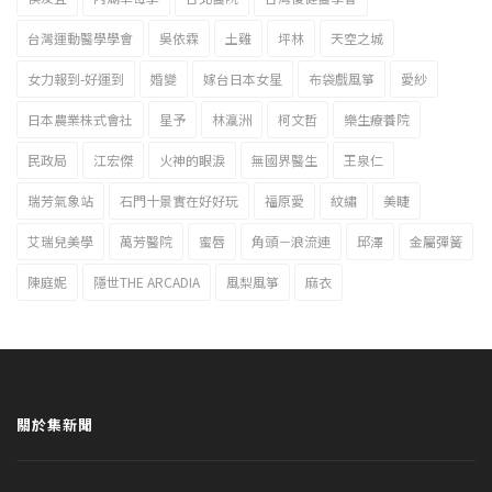
台灣運動醫學學會
吳依霖
土雞
坪林
天空之城
女力報到-好運到
婚變
嫁台日本女星
布袋戲風箏
愛紗
日本農業株式會社
星予
林瀛洲
柯文哲
樂生療養院
民政局
江宏傑
火神的眼淚
無國界醫生
王泉仁
瑞芳氣象站
石門十景實在好好玩
福原愛
紋繡
美睫
艾瑞兒美學
萬芳醫院
蜜唇
角頭－浪流連
邱澤
金屬彈簧
陳庭妮
隱世THE ARCADIA
風梨風箏
麻衣
關於集新聞