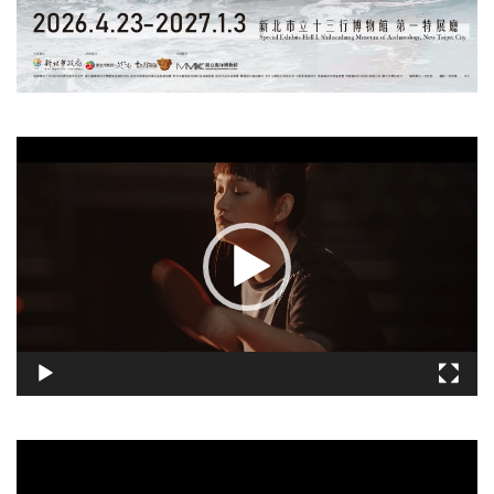
視
訊
播
放
器