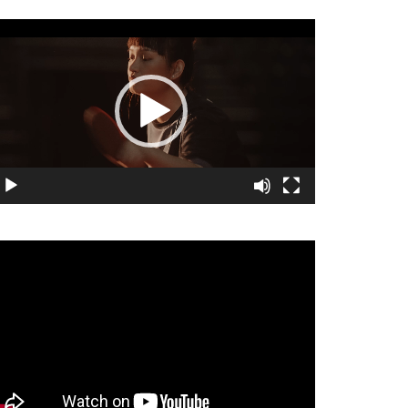
視
訊
播
放
器