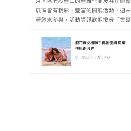
月。除七股鹽山的鹽雕作品及井仔腳鹽
展區皆有精彩、豐富的開展活動，週
著您來參與，活動資訊歡迎搜尋「雲嘉
浪花母女檔聯手再創佳績 閃耀
快艇衝浪界
2022 年 6 月 14 日