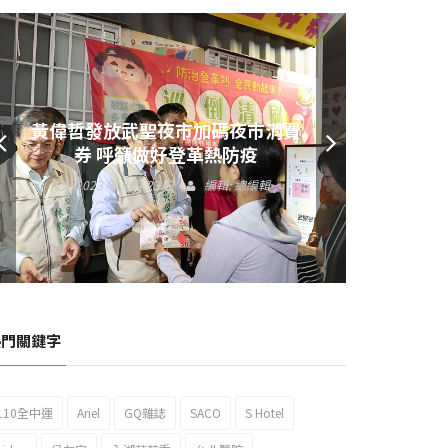
黃偉哲發放武聖夜市加碼夜市消費
券 呼籲做好登革熱防疫
2023 年 9 月 23 日
編輯:
總編輯
熱門關鍵字
110全中運
Ariel
GQ雜誌
SACO
S Hotel