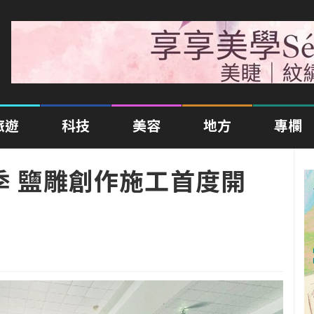
旅遊
科技
美容
地方
專欄
季 鹽雕創作施工首度開