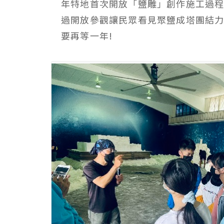
年特地首次開放「鹽雕」創作施工過
過開放參觀讓民眾看見聚鹽成塔團結
要再等一年!