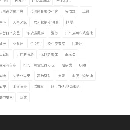
video
侯友宜
內湖草莓季
台北醫院
台灣復健醫學會
台灣運動醫學學會
吳依霖
土雞
坪林
天空之城
女力報到-好運到
婚變
嫁台日本女星
布袋戲風箏
愛紗
日本農業株式會社
星予
林瀛洲
柯文哲
樂生療養院
民政局
江宏傑
火神的眼淚
無國界醫生
王泉仁
瑞芳氣象站
石門十景實在好好玩
福原愛
紋繡
美睫
艾瑞兒美學
萬芳醫院
蜜唇
角頭－浪流連
邱澤
金屬彈簧
陳庭妮
隱世THE ARCADIA
風梨風箏
麻衣