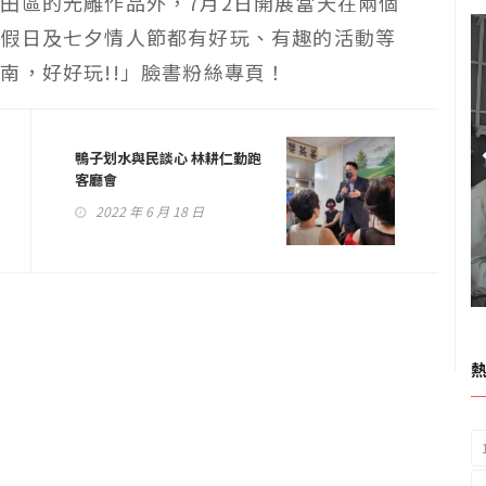
田區的光雕作品外，7月2日開展當天在兩個
末假日及七夕情人節都有好玩、有趣的活動等
南，好好玩!!」臉書粉絲專頁！
鴨子划水與民談心 林耕仁勤跑
客廳會
2022 年 6 月 18 日