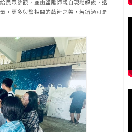
程給民眾參觀，並由鹽雕師親自現場解說，透
力量，更多與鹽相關的藝術之美，若錯過可是