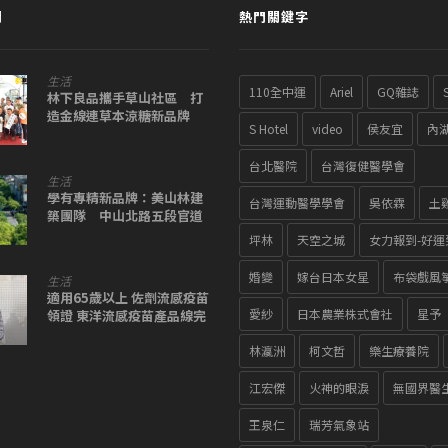
聞
熱門關鍵字
生活
110全中運
Ariel
GQ雜誌
林下良品攜手草山社區 打
造金線連草本涼糖新品牌
S Hotel
video
侯友宜
內
台北醫院
台灣復健醫學會
生活
學有專精新品牌：美山林建
台灣運動醫學學會
吳依霖
土
築團隊 中山北路五段官道
捷運新品問市
坪林
天空之城
女力報到-好運
婚變
嫁台日本女星
布袋戲風
生活
適用65歲以上 佐劑流感疫苗
愛紗
日本農業株式會社
星予
領證 東洋流感疫苗產品線完
整
林瀛洲
柯文哲
樂生療養院
江宏傑
火神的眼淚
無國界醫
王泉仁
瑞芳氣象站