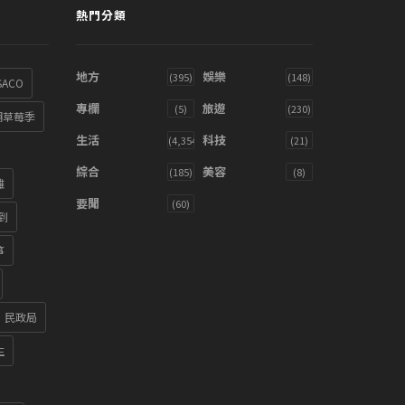
熱門分類
地方
娛樂
(395)
(148)
SACO
專欄
旅遊
(5)
(230)
湖草莓季
生活
科技
(4,354)
(21)
綜合
美容
(185)
(8)
雞
要聞
(60)
到
箏
民政局
生