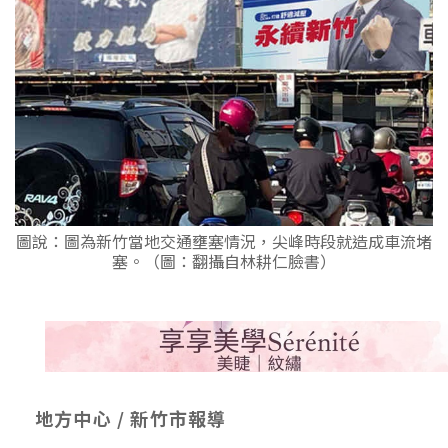
圖說：圖為新竹當地交通壅塞情況，尖峰時段就造成車流堵
塞。（圖：翻攝自林耕仁臉書）
地方中心 / 新竹市報導