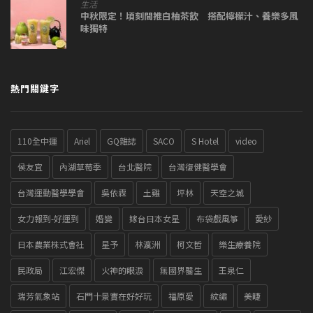
生活
中秋限定！頃刻間推白柚茶飲 搭配檸檬汁、養樂多風
味獨特
熱門關鍵字
110全中運
Ariel
GQ雜誌
SACO
S Hotel
video
侯友宜
內湖草莓季
台北醫院
台灣復健醫學會
台灣運動醫學學會
吳依霖
土雞
坪林
天空之城
女力報到-好運到
婚變
嫁台日本女星
布袋戲風箏
愛紗
日本農業株式會社
星予
林瀛洲
柯文哲
樂生療養院
民政局
江宏傑
火神的眼淚
無國界醫生
王泉仁
瑞芳氣象站
石門十景實在好好玩
福原愛
紋繡
美睫