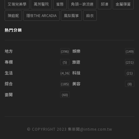
艾瑞兒美學
萬芳醫院
蜜唇
角頭－浪流連
邱澤
金屬彈簧
陳庭妮
隱世THE ARCADIA
風梨風箏
麻衣
熱門分類
地方
娛樂
(396)
(149)
專欄
旅遊
(5)
(231)
生活
科技
(4,363)
(21)
綜合
美容
(185)
(8)
要聞
(60)
© COPYRIGHT 2023 集新聞@intime.com.tw