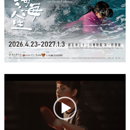
視
訊
播
放
器