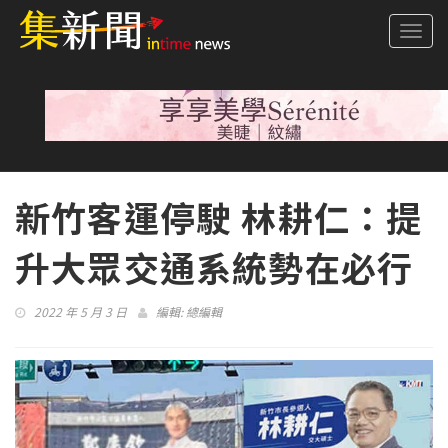
Togg
navi
新竹客運停駛 林耕仁：提
升大眾交通系統勢在必行
2022 年 5 月 3 日
編輯:
總編輯