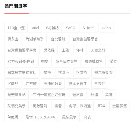
熱門關鍵字
110全中運
Ariel
GQ雜誌
SACO
S Hotel
video
2023新北市北海岸國際風箏節「風在石起」霸氣回歸
侯友宜
內湖草莓季
台北醫院
台灣復健醫學會
台灣運動醫學學會
吳依霖
土雞
坪林
天空之城
女力報到-好運到
婚變
嫁台日本女星
布袋戲風箏
愛紗
日本農業株式會社
星予
林瀛洲
柯文哲
樂生療養院
民政局
江宏傑
火神的眼淚
無國界醫生
王泉仁
瑞芳氣象站
石門十景實在好好玩
福原愛
紋繡
美睫
艾瑞兒美學
萬芳醫院
蜜唇
角頭－浪流連
邱澤
金屬彈簧
陳庭妮
隱世THE ARCADIA
風梨風箏
麻衣