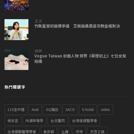
生活
竹縣藍營初選爆爭議 王婉諭轟黑道宗教金權對決
娛樂
Vogue Taiwan 封面人物 齊聚《華燈初上》七位女星
拍攝
熱門關鍵字
110全中運
Ariel
GQ雜誌
SACO
S Hotel
video
侯友宜
內湖草莓季
台北醫院
台灣復健醫學會
台灣運動醫學學會
吳依霖
土雞
坪林
天空之城