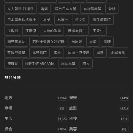
女力報到-好運到
婚變
嫁台日本女星
布袋戲風箏
愛紗
日本農業株式會社
星予
林瀛洲
柯文哲
樂生療養院
民政局
江宏傑
火神的眼淚
無國界醫生
王泉仁
瑞芳氣象站
石門十景實在好好玩
福原愛
紋繡
美睫
艾瑞兒美學
萬芳醫院
蜜唇
角頭－浪流連
邱澤
金屬彈簧
陳庭妮
隱世THE ARCADIA
風梨風箏
麻衣
熱門分類
地方
娛樂
(396)
(149)
專欄
旅遊
(5)
(231)
生活
科技
(4,357)
(21)
綜合
美容
(185)
(8)