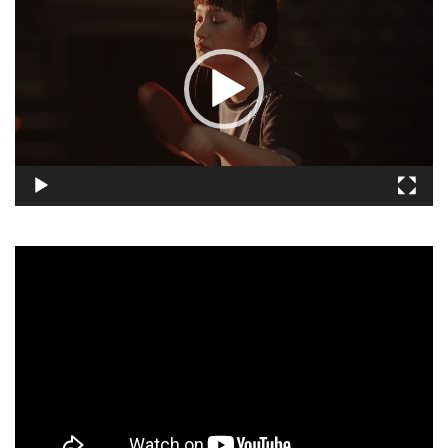
播
放
器