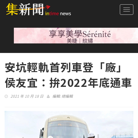
Togg
navi
安坑輕軌首列車登「廠」
侯友宜：拚2022年底通車
2021 年 10 月 18 日
編輯:
總編輯