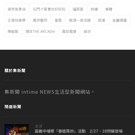
瑞芳氣象站
石門十景實在好好玩
福原愛
紋繡
美睫
艾瑞兒美學
萬芳醫院
蜜唇
角頭－浪流連
邱澤
金屬彈簧
陳庭妮
隱世THE ARCADIA
風梨風箏
麻衣
關於集新聞
集新聞 intime NEWS生活型新聞網站。
隨選新聞
生活
嘉義中埔鄉「春嬉風鈴」活動 2/27、28閃耀登場