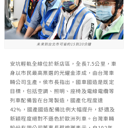
未來到台北市可省約15到20分鐘
安坑輕軌全線位於新店區，全長7.5公里，車
身以市民最高票選的光耀金漆成，由台灣車
輛公司生產。侯市長指出，國車國造是既定
目標，包括空調、照明、座椅及電線電纜等
列車配備皆在台灣製造，國產化程度達
42%，國產國造配備比例大幅提升，舒適及
新穎程度絕對不遜色於歐洲列車。台灣車輛
股份有限公司董事長蔡煌瑯表示，自102年