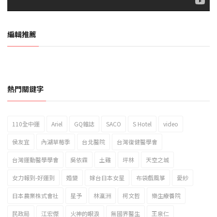
編輯推薦
熱門關鍵字
110全中運
Ariel
GQ雜誌
SACO
S Hotel
video
2023新北市北海岸國際風箏節「風在石起」霸氣回歸
侯友宜
內湖草莓季
台北醫院
台灣復健醫學會
台灣運動醫學學會
吳依霖
土雞
坪林
天空之城
女力報到-好運到
婚變
嫁台日本女星
布袋戲風箏
愛紗
日本農業株式會社
星予
林瀛洲
柯文哲
樂生療養院
民政局
江宏傑
火神的眼淚
無國界醫生
王泉仁