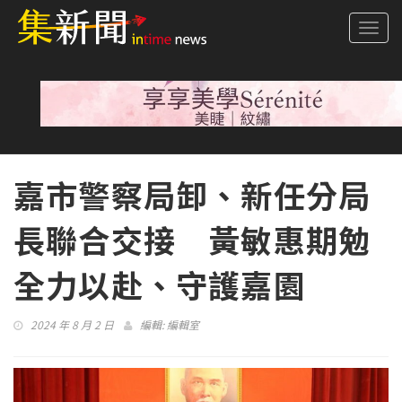
Togg
navi
嘉市警察局卸、新任分局
長聯合交接 黃敏惠期勉
全力以赴、守護嘉園
2024 年 8 月 2 日
編輯:
編輯室