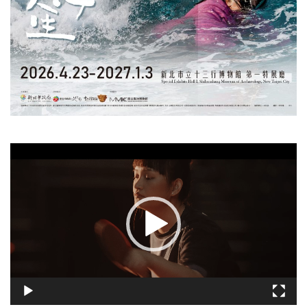
視
訊
播
放
器