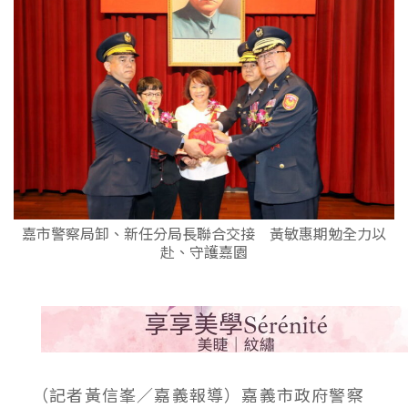
嘉市警察局卸、新任分局長聯合交接 黃敏惠期勉全力以
赴、守護嘉園
（記者黃信峯／嘉義報導）嘉義市政府警察