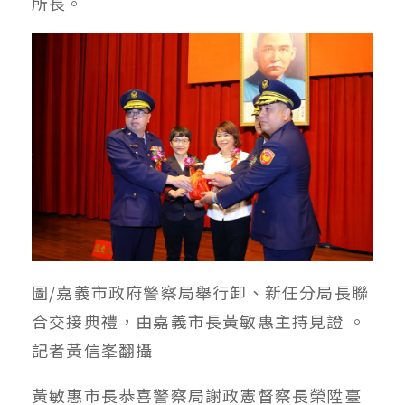
所長。
圖/嘉義市政府警察局舉行卸、新任分局長聯
合交接典禮，由嘉義市長黃敏惠主持見證 。
記者黃信峯翻攝
黃敏惠市長恭喜警察局謝政憲督察長榮陞臺