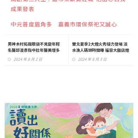
成果發表
中元普度眉角多 嘉義市環保祭祀又誠心
男神木村拓哉眼袋不見變年輕
雙北夏季2大煙火秀接力登場 淡
名醫邱浚彥指中壯年醫美增多
水漁人碼頭時間曝 福容大飯店煙
火第一排
2024 年 8 月 2 日
2024 年 8 月 3 日