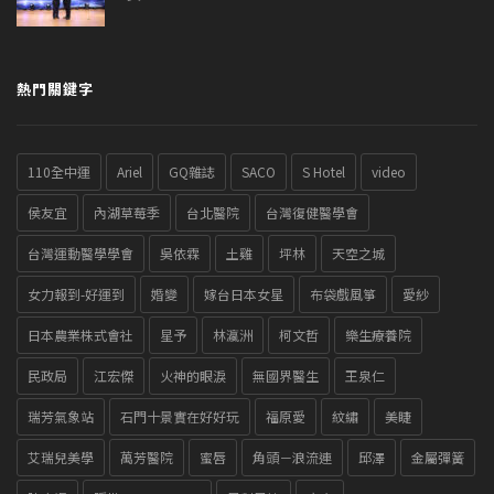
熱門關鍵字
110全中運
Ariel
GQ雜誌
SACO
S Hotel
video
侯友宜
內湖草莓季
台北醫院
台灣復健醫學會
台灣運動醫學學會
吳依霖
土雞
坪林
天空之城
女力報到-好運到
婚變
嫁台日本女星
布袋戲風箏
愛紗
日本農業株式會社
星予
林瀛洲
柯文哲
樂生療養院
民政局
江宏傑
火神的眼淚
無國界醫生
王泉仁
瑞芳氣象站
石門十景實在好好玩
福原愛
紋繡
美睫
艾瑞兒美學
萬芳醫院
蜜唇
角頭－浪流連
邱澤
金屬彈簧