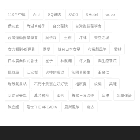
110全中運
Ariel
GQ雜誌
SACO
S Hotel
video
2023新北市北海岸國際風箏節「風在石起」霸氣回歸
侯友宜
內湖草莓季
台北醫院
台灣復健醫學會
台灣運動醫學學會
吳依霖
土雞
坪林
天空之城
女力報到-好運到
婚變
嫁台日本女星
布袋戲風箏
愛紗
日本農業株式會社
星予
林瀛洲
柯文哲
樂生療養院
民政局
江宏傑
火神的眼淚
無國界醫生
王泉仁
瑞芳氣象站
石門十景實在好好玩
福原愛
紋繡
美睫
艾瑞兒美學
萬芳醫院
蜜唇
角頭－浪流連
邱澤
金屬彈簧
陳庭妮
隱世THE ARCADIA
風梨風箏
麻衣