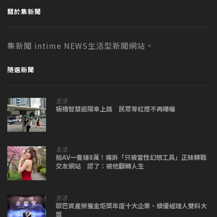
關於集新聞
集新聞 intime NEWS生活型新聞網站。
隨選新聞
生活
板橋智慧遮陽傘上路 民眾等紅燈不再曝曬
生活
拍AV一隻賺8萬！痛訴「只被當性幻想工具」正妹轉戰
交友網站 認了：被他翻轉人生
生活
歐巴資產榮獲金炬獎年度十大企業、績優經理人雙料大
獎