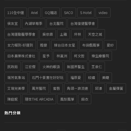
110全中運
Ariel
GQ雜誌
SACO
S Hotel
video
侯友宜
內湖草莓季
台北醫院
台灣復健醫學會
台灣運動醫學學會
吳依霖
土雞
坪林
天空之城
女力報到-好運到
婚變
嫁台日本女星
布袋戲風箏
愛紗
日本農業株式會社
星予
林瀛洲
柯文哲
樂生療養院
民政局
江宏傑
火神的眼淚
無國界醫生
王泉仁
瑞芳氣象站
石門十景實在好好玩
福原愛
紋繡
美睫
艾瑞兒美學
萬芳醫院
蜜唇
角頭－浪流連
邱澤
金屬彈簧
陳庭妮
隱世THE ARCADIA
風梨風箏
麻衣
熱門分類