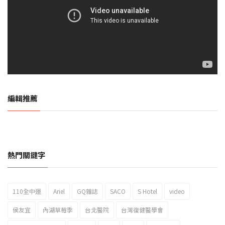
編輯推薦
熱門關鍵字
110全中運
Ariel
GQ雜誌
SACO
S Hotel
video
2023新北市北海岸國際風箏節「風在石起」霸氣回歸
侯友宜
內湖草莓季
台北醫院
台灣復健醫學會