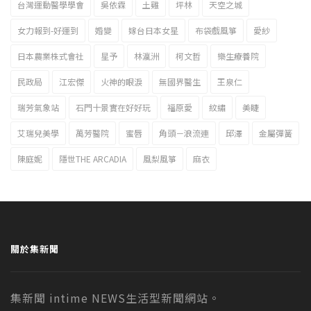
台灣運動醫學學會
吳依霖
土雞
坪林
天空之城
女力報到-好運到
婚變
嫁台日本女星
布袋戲風箏
愛紗
日本農業株式會社
星予
林瀛洲
柯文哲
樂生療養院
民政局
江宏傑
火神的眼淚
無國界醫生
王泉仁
瑞芳氣象站
石門十景實在好好玩
福原愛
紋繡
美睫
艾瑞兒美學
萬芳醫院
蜜唇
角頭－浪流連
邱澤
金屬彈簧
陳庭妮
隱世THE ARCADIA
風梨風箏
麻衣
關於集新聞
集新聞 intime NEWS生活型新聞網站。