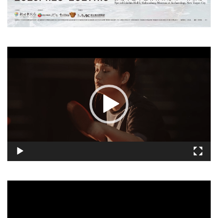
視
訊
播
放
器