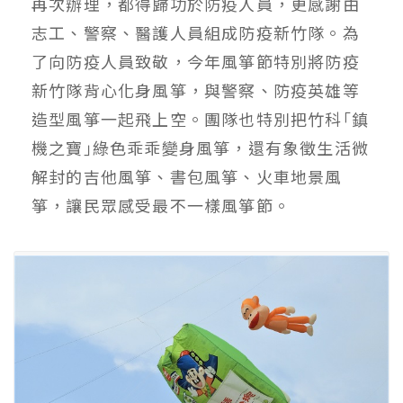
再次辦理，都得歸功於防疫人員，更感謝由
志工、警察、醫護人員組成防疫新竹隊。為
了向防疫人員致敬，今年風箏節特別將防疫
新竹隊背心化身風箏，與警察、防疫英雄等
造型風箏一起飛上空。團隊也特別把竹科｢鎮
機之寶｣綠色乖乖變身風箏，還有象徵生活微
解封的吉他風箏、書包風箏、火車地景風
箏，讓民眾感受最不一樣風箏節。