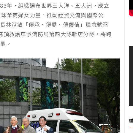
83年，組織遍布世界三大洋、五大洲，成立
全球華商婦女力量，推動經貿交流與國際公
會長林淑敏「傳承、傳愛、傳價值」理念號召
高頂救護車予消防局第四大隊新店分隊，將跨
力量。