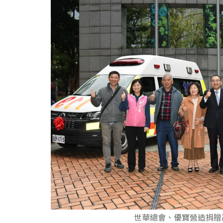
世華總會、優寶營造捐贈