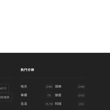
熱門分類
地方
娛樂
(396)
(149)
SACO
專欄
旅遊
(5)
(231)
湖草莓季
生活
科技
(4,358)
(21)