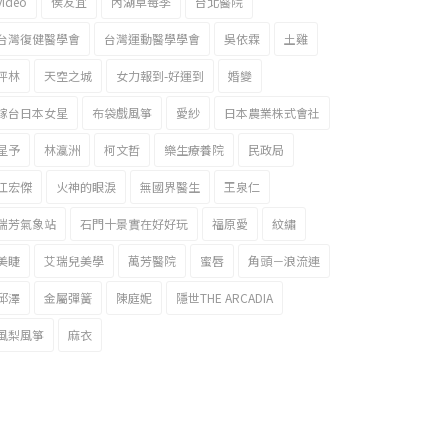
video
侯友宜
內湖草莓季
台北醫院
台灣復健醫學會
台灣運動醫學學會
吳依霖
土雞
坪林
天空之城
女力報到-好運到
婚變
嫁台日本女星
布袋戲風箏
愛紗
日本農業株式會社
星予
林瀛洲
柯文哲
樂生療養院
民政局
江宏傑
火神的眼淚
無國界醫生
王泉仁
瑞芳氣象站
石門十景實在好好玩
福原愛
紋繡
美睫
艾瑞兒美學
萬芳醫院
蜜唇
角頭－浪流連
邱澤
金屬彈簧
陳庭妮
隱世THE ARCADIA
風梨風箏
麻衣