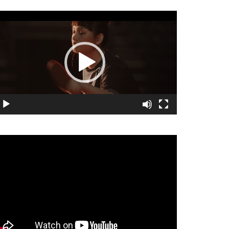
視
訊
播
放
器