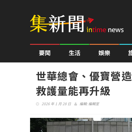
要聞
生活
娛樂
世華總會、優寶營造
救護量能再升級
2026 年 1 月 28 日
編輯:
編輯室