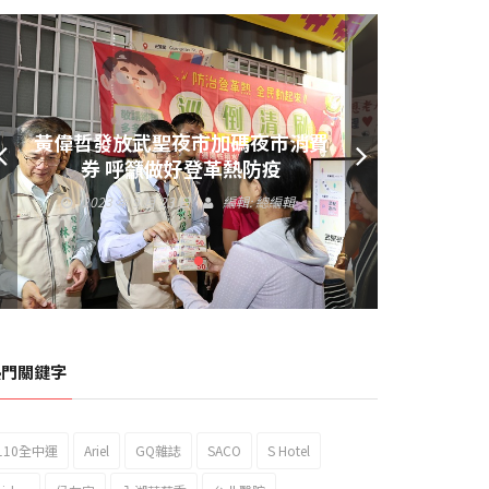
黃偉哲發放武聖夜市加碼夜市消費
券 呼籲做好登革熱防疫
2023 年 9 月 23 日
編輯:
總編輯
熱門關鍵字
110全中運
Ariel
GQ雜誌
SACO
S Hotel