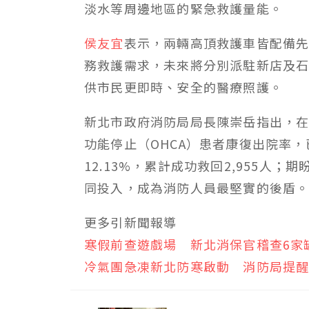
淡水等周邊地區的緊急救護量能。
侯友宜
表示，兩輛高頂救護車皆配備
務救護需求，未來將分別派駐新店及
供市民更即時、安全的醫療照護。
新北市政府消防局局長陳崇岳指出，
功能停止（OHCA）患者康復出院率，已
12.13%，累計成功救回2,955人
同投入，成為消防人員最堅實的後盾
更多引新聞報導
寒假前查遊戲場 新北消保官稽查6家
冷氣團急凍新北防寒啟動 消防局提