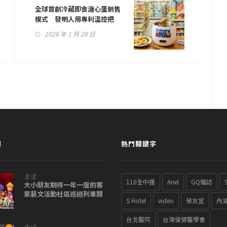
全球首創冷藏即食溏心蛋銷售
模式 發明人用專利溫控把
「爆汁口感」帶進日常
2026 年 1 月 28 日
聞
熱門關鍵字
生活
110全中運
Ariel
GQ雜誌
大小朋友期待一年一度的客
家藝文活動社區巡迴列車開
S Hotel
video
侯友宜
內
跑了 共下來鬧熱！
台北醫院
台灣復健醫學會
生活