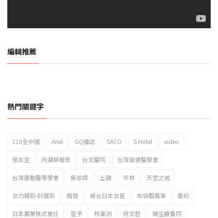
編輯推薦
熱門關鍵字
110全中運
Ariel
GQ雜誌
SACO
S Hotel
video
2023新北市北海岸國際風箏節「風在石起」霸氣回歸
侯友宜
內湖草莓季
台北醫院
台灣復健醫學會
台灣運動醫學學會
吳依霖
土雞
坪林
天空之城
女力報到-好運到
婚變
嫁台日本女星
布袋戲風箏
愛紗
日本農業株式會社
星予
林瀛洲
柯文哲
樂生療養院