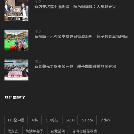
生活
新店安坑擋土牆坍塌 陳乃瑜痛批：人禍非天災
生活
黃振輝、呂秀金支持夏日勁涼派對 親子共創幸福回憶
生活
新北觀光工廠勇闖一夏 親子闖關體驗熱鬧登場
熱門關鍵字
110全中運
Ariel
GQ雜誌
SACO
S Hotel
video
侯友宜
內湖草莓季
台北醫院
台灣復健醫學會