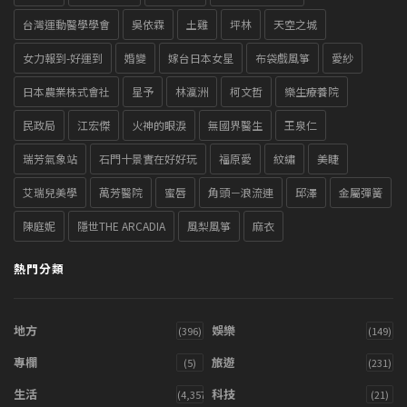
台灣運動醫學學會
吳依霖
土雞
坪林
天空之城
女力報到-好運到
婚變
嫁台日本女星
布袋戲風箏
愛紗
日本農業株式會社
星予
林瀛洲
柯文哲
樂生療養院
民政局
江宏傑
火神的眼淚
無國界醫生
王泉仁
瑞芳氣象站
石門十景實在好好玩
福原愛
紋繡
美睫
艾瑞兒美學
萬芳醫院
蜜唇
角頭－浪流連
邱澤
金屬彈簧
陳庭妮
隱世THE ARCADIA
風梨風箏
麻衣
熱門分類
地方
娛樂
(396)
(149)
專欄
旅遊
(5)
(231)
生活
科技
(4,357)
(21)