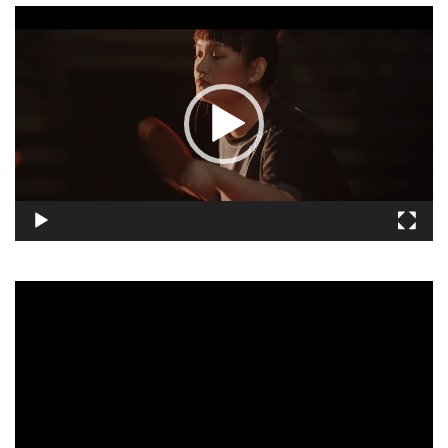
視
訊
播
放
器