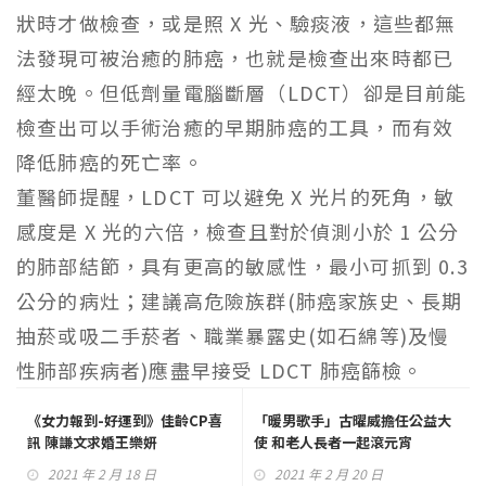
狀
時
才
做
檢查，或是
照
X
光
、
驗痰液
，這
些
都無
法
發現可
被
治
癒
的肺癌，
也就
是檢查出來
時
都已
經
太晚
。但
低劑量電腦斷
層
（
LDCT
）卻
是
目
前能
檢查出可
以
手
術
治
癒
的早期肺癌的
工具
，而有
效
降
低
肺癌的死亡率。
董醫師
提醒
，
LDCT
可
以避免
X
光片
的死
角
，
敏
感度
是
X
光
的
六倍
，檢查
且
對
於
偵測
小於
1
公
分
的肺部
結節
，
具
有
更
高的
敏感
性，最小可
抓
到
0.3
公
分
的病
灶
；建
議
高
危險族
群
(
肺癌
家族史
、長期
抽菸或吸
二
手菸
者
、
職業暴露史
(
如
石綿
等
)
及
慢
性肺部
疾
病
者
)
應盡
早
接受
LDCT
肺癌
篩
檢。
《女力報到-好運到》佳齡CP喜
「暖男歌手」古曜威擔任公益大
訊 陳謙文求婚王樂妍
使 和老人長者一起滾元宵
2021 年 2 月 18 日
2021 年 2 月 20 日