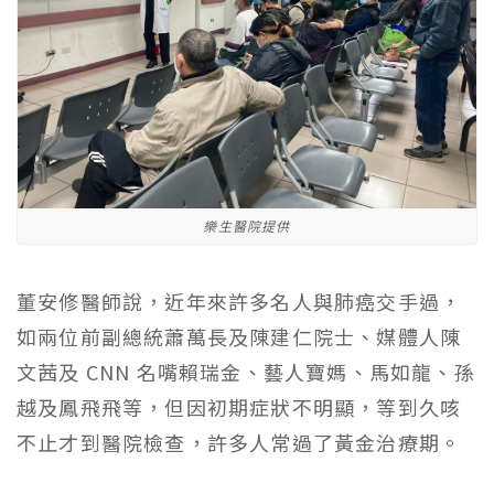
樂生醫院提供
董安修醫師說，近年來許多名人與肺癌交手過，
如兩位前副總統蕭萬長及陳建仁院士、媒體人陳
文茜
及
CN
N
名嘴賴瑞金、藝人寶媽、馬如龍、孫
越及鳳飛飛等，但
因
初期症狀不明顯，等到久咳
不止才到醫院檢查，許多人常過了黃金治療期。