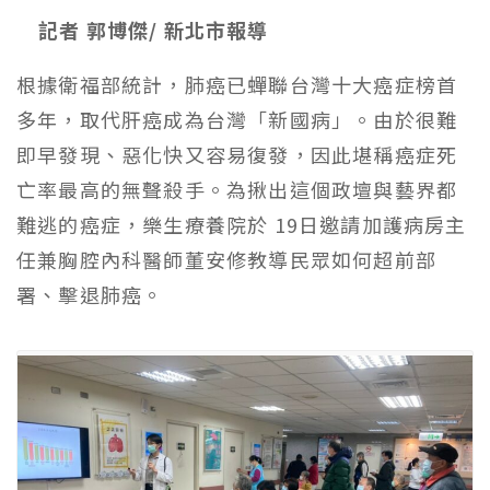
記者 郭博傑/ 新北市報導
根據衛福部統計，肺癌已蟬聯台灣十大癌症榜首
多年，取代肝癌成為台灣「新國病」。由於很難
即早發現、惡化快又容易復發，因此堪稱癌症死
亡率最高的無聲殺手。為揪出這個政壇與藝界都
難逃
的
癌症
，
樂生療養院
於
19
日邀請加護病房主
任兼胸腔內科醫師董安修教導民眾如何超前部
署、擊退肺癌。