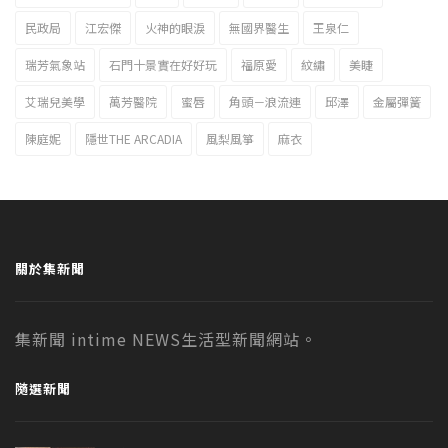
民政局
江宏傑
火神的眼淚
無國界醫生
王泉仁
瑞芳氣象站
石門十景實在好好玩
福原愛
紋繡
美睫
艾瑞兒美學
萬芳醫院
蜜唇
角頭－浪流連
邱澤
金屬彈簧
陳庭妮
隱世THE ARCADIA
風梨風箏
麻衣
關於集新聞
集新聞 intime NEWS生活型新聞網站。
隨選新聞