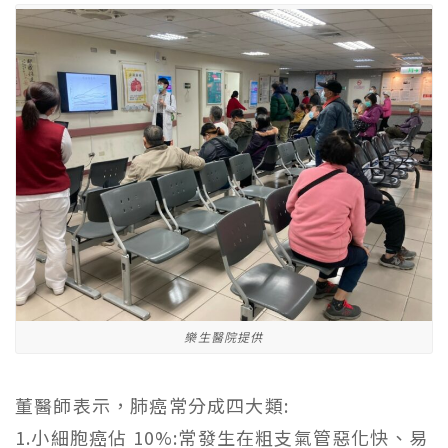
樂生醫院提供
董醫師表示
，
肺癌常分成四大
類
:
1
.
小細胞癌
佔
10%
:
常發生在粗支氣管惡化快、易