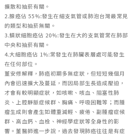
擴散和抽菸有關。
2
.
腺癌
佔
55%
:
發生在細支氣管或肺泡台灣最常見
的類型和抽菸無關。
3
.
鱗狀細胞癌
佔
20%
:
發生在大的支氣管常在肺部
中央和抽菸有關。
4
.
大細胞癌
佔
1%
:
常發生在肺臟表層處可能發生
在任何部位。
董安修解釋，肺癌初期多無症狀，但短短幾個月
內會迅速擴大及蔓延，而因局部生長造成壓迫，
才會有較明顯症狀，如咳嗽、咳血、阻塞性肺
炎、上腔靜脈症候群、胸痛、呼吸困難等；而腫
瘤生成則會產生如體重減輕、疲倦、副腫瘤症候
群、高血鈣、血栓、神經學症狀等全身性的影
響。董醫師進一步說，過去發現肺癌往往是有症