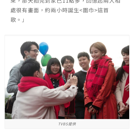
來，那天拍完到家已11點多，回憶起兩人相
處很有畫面，約兩小時誕生<圍巾>這首
歌。」
TVBS提供