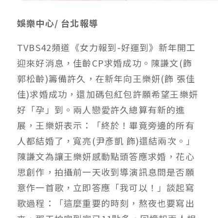
娛樂中心/ 台北報導
TVBS42頻道《女力報到-好運到》新年開工
迎來好消息，佳齡CP求婚成功。陳謙文(飾
郭松齡)籌備許久，在新年向王樂妍(飾 張佳
佳)求婚成功，還加碼包紅包許願希望王樂妍
好「孕」到。兩人戀愛許久總算有新的進
展，王樂妍表示：「終於！畢竟旁邊的所有
人都結婚了，寬亮(尹彥凱 飾)還結兩次。」
陳謙文為讓王樂妍感動點頭答應求婚，花心
思創作，拍攝前一天收到導演訊息問是否願
意作一首歌，立即答應「我可以！」談起寫
歌過程：「這麼重要的時刻，熬夜也要寫出