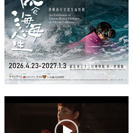
視
訊
播
放
器