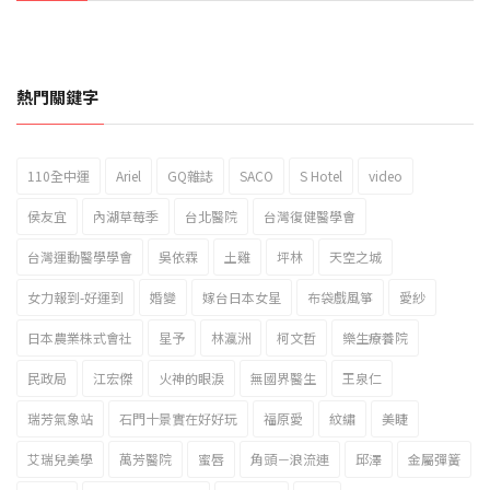
熱門關鍵字
110全中運
Ariel
GQ雜誌
SACO
S Hotel
video
2023新北市北海岸國際風箏節「風在石起」霸氣回歸
侯友宜
內湖草莓季
台北醫院
台灣復健醫學會
台灣運動醫學學會
吳依霖
土雞
坪林
天空之城
女力報到-好運到
婚變
嫁台日本女星
布袋戲風箏
愛紗
日本農業株式會社
星予
林瀛洲
柯文哲
樂生療養院
民政局
江宏傑
火神的眼淚
無國界醫生
王泉仁
瑞芳氣象站
石門十景實在好好玩
福原愛
紋繡
美睫
艾瑞兒美學
萬芳醫院
蜜唇
角頭－浪流連
邱澤
金屬彈簧