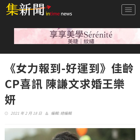
Togg
navi
《女力報到-好運到》佳齡
CP喜訊 陳謙文求婚王樂
妍
2021 年 2 月 18 日
編輯:
總編輯