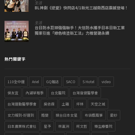
生活
BL神劇《逆愛》快閃店4/1新光三越南西店震撼登場！
生活
台日防水巨頭強強聯手！大信防水攜手日本日新工業
獨家引進「綠色噴塗新工法」力推營建永續
熱門關鍵字
110全中運
Ariel
GQ雜誌
SACO
S Hotel
video
侯友宜
內湖草莓季
台北醫院
台灣復健醫學會
台灣運動醫學學會
吳依霖
土雞
坪林
天空之城
女力報到-好運到
婚變
嫁台日本女星
布袋戲風箏
愛紗
日本農業株式會社
星予
林瀛洲
柯文哲
樂生療養院