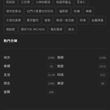
民政局
江宏傑
火神的眼淚
無國界醫生
王泉仁
瑞芳氣象站
石門十景實在好好玩
福原愛
紋繡
美睫
艾瑞兒美學
萬芳醫院
蜜唇
角頭－浪流連
邱澤
金屬彈簧
陳庭妮
隱世THE ARCADIA
風梨風箏
麻衣
熱門分類
地方
娛樂
(396)
(149)
專欄
旅遊
(5)
(231)
生活
科技
(4,360)
(21)
綜合
美容
(185)
(8)
要聞
(60)