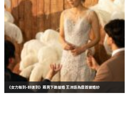
《女力報到-好運到》兩男下跪搶婚 王沛語為戲首披婚紗