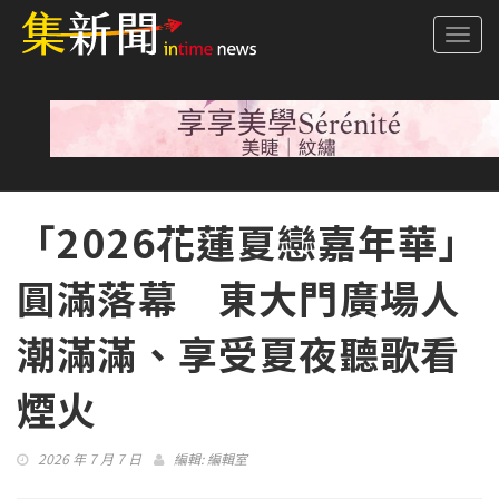
Togg
navi
「2026花蓮夏戀嘉年華」
圓滿落幕 東大門廣場人
潮滿滿、享受夏夜聽歌看
煙火
2026 年 7 月 7 日
編輯:
編輯室