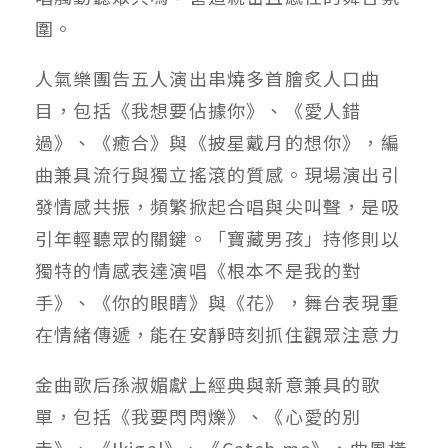
圍。
人氣樂團告五人演出串燒多首膾炙人口曲
目，包括《我想要佔據你》、《愛人錯
過》、《癒合》與《披星戴月的想你》，編
曲兼具流行與獨立搖滾的質感。現場演出引
發情感共振，頻繁掀起合唱與尖叫聲，是吸
引年輕聽眾的關鍵。「寶藏男孩」持修則以
獨特的情感表達演唱《根本不是我的對
手》、《你的眼睛》與《花》，舞台表現重
在情緒傳遞，能在安靜時刻抓住觀眾注意力
金曲歌后孫淑媚獻上經典與新意兼具的歌
單，包括《我要閃閃爍》、《心愛的別
走》、《Ikigal》、《Catch me》，曲風橫