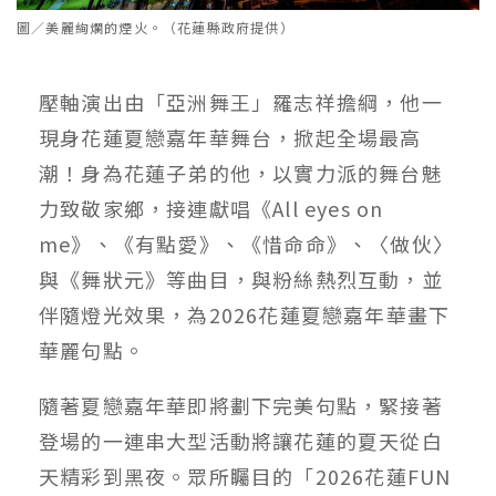
圖／美麗絢爛的煙火。（花蓮縣政府提供）
壓軸演出由「亞洲舞王」羅志祥擔綱，他一
現身花蓮夏戀嘉年華舞台，掀起全場最高
潮！身為花蓮子弟的他，以實力派的舞台魅
力致敬家鄉，接連獻唱《All eyes on
me》、《有點愛》、《惜命命》、〈做伙〉
與《舞狀元》等曲目，與粉絲熱烈互動，並
伴隨燈光效果，為2026花蓮夏戀嘉年華畫下
華麗句點。
隨著夏戀嘉年華即將劃下完美句點，緊接著
登場的一連串大型活動將讓花蓮的夏天從白
天精彩到黑夜。眾所矚目的「2026花蓮FUN