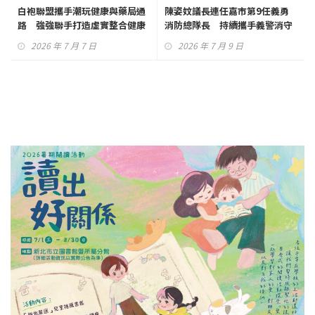
白袍聯盟攜手潮玩健康與藥局通
陳姿妏議長連任嘉市第9任義勇
路 強強聯手打造虛實整合健康
消防總隊長 持續攜手義警消守
新生態
護幸福嘉園
2026 年 7 月 7 日
2026 年 7 月 9 日