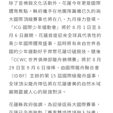
除了音樂與文化活動外，花蓮今年更是國際
體育焦點。縣府攜手在地團隊籌備已久的兩
大國際頂級賽事也將在八、九月接力登場。
「ICG 國際少年運動會」將於 8 月 1 日至 8
月 6 日展開，花蓮首度迎來全球具代表性的
青少年國際體育盛事，屆時將有來自世界各
國的少年運動好手齊聚花蓮切磋競技。隨後
「CCWC 世界俱樂部龍舟錦標賽」將於 8 月
29 日至 9 月 6 日接棒，由國際龍舟聯合會
（IDBF）主辦的第 15 屆國際級龍舟盛事，
全球頂尖龍舟隊伍將在花蓮優美的自然水域
展開震撼人心的競速對決。
花蓮縣政府強調，為迎接這兩大國際賽事，
花蓮已全面啟動「賽事雙語環境融入計畫」