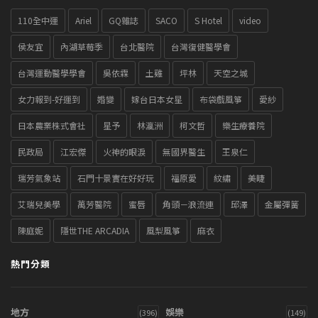
110全中運
Ariel
GQ雜誌
SACO
S Hotel
video
侯友宜
內湖草莓季
台北醫院
台灣復健醫學會
台灣運動醫學學會
吳依霖
土雞
坪林
天空之城
女力報到-好運到
婚變
嫁台日本女星
布袋戲風箏
愛紗
日本農業株式會社
星予
林瀛洲
柯文哲
樂生療養院
民政局
江宏傑
火神的眼淚
無國界醫生
王泉仁
瑞芳氣象站
石門十景實在好好玩
福原愛
紋繡
美睫
艾瑞兒美學
萬芳醫院
蜜唇
角頭－浪流連
邱澤
金屬彈簧
陳庭妮
隱世THE ARCADIA
風梨風箏
麻衣
熱門分類
地方
娛樂
(396)
(149)