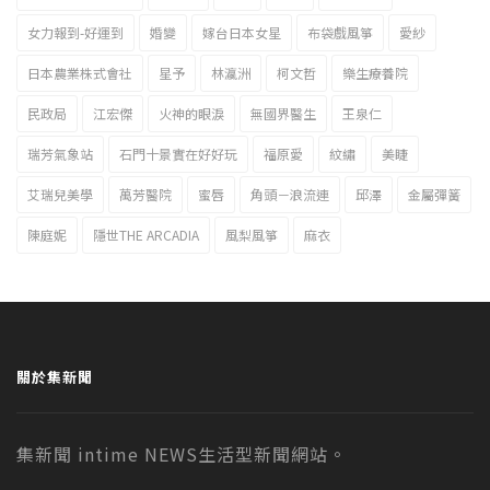
女力報到-好運到
婚變
嫁台日本女星
布袋戲風箏
愛紗
日本農業株式會社
星予
林瀛洲
柯文哲
樂生療養院
民政局
江宏傑
火神的眼淚
無國界醫生
王泉仁
瑞芳氣象站
石門十景實在好好玩
福原愛
紋繡
美睫
艾瑞兒美學
萬芳醫院
蜜唇
角頭－浪流連
邱澤
金屬彈簧
陳庭妮
隱世THE ARCADIA
風梨風箏
麻衣
關於集新聞
集新聞 intime NEWS生活型新聞網站。