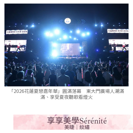
「2026花蓮夏戀嘉年華」圓滿落幕 東大門廣場人潮滿
滿、享受夏夜聽歌看煙火