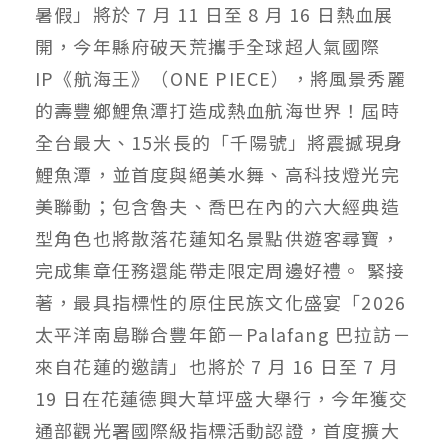
暑假」將於 7 月 11 日至 8 月 16 日熱血展
開，今年縣府破天荒攜手全球超人氣國際
IP《航海王》（ONE PIECE），將風景秀麗
的壽豐鄉鯉魚潭打造成熱血航海世界！屆時
全台最大、15米長的「千陽號」將震撼現身
鯉魚潭，並首度與絕美水舞、高科技燈光完
美聯動；包含魯夫、喬巴在內的六大經典造
型角色也將散落花蓮知名景點供遊客尋寶，
完成集章任務還能帶走限定周邊好禮。 緊接
著，最具指標性的原住民族文化盛宴「2026
太平洋南島聯合豐年節－Palafang 巴拉訪－
來自花蓮的邀請」也將於 7 月 16 日至 7 月
19 日在花蓮德興大草坪盛大舉行，今年獲交
通部觀光署國際級指標活動認證，首度擴大