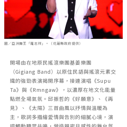
圖／亞洲舞王「羅志祥」。（花蓮縣政府提供）
開場由在地原民搖滾樂團基姜樂團
（Gigiang Band）以原住民語與搖滾元素交
織的強勁表演揭開序幕，接連演唱《Supu
Ta》與《Rmngaw》，以濃厚在地文化能量
點燃全場氣氛。邱振哲的《好願意》、《再
見》、《太陽》三首曲風以抒情與溫暖為
主，歌詞多描繪愛情與告別的細膩心境，演
唱觸動聽眾共鳴，營造親密且感性的舞台氛