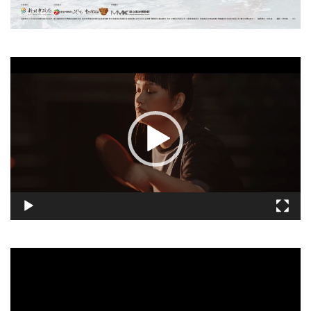
視
訊
播
放
器