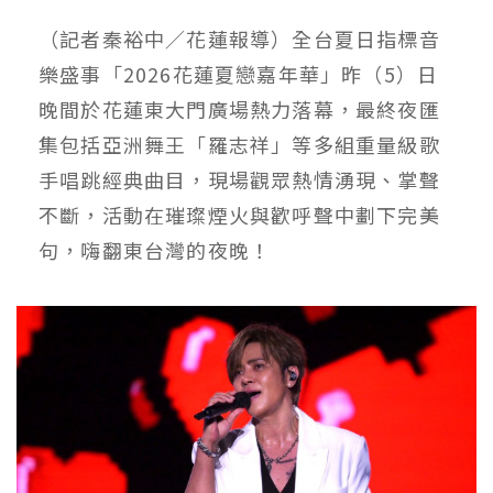
（記者秦裕中／花蓮報導）全台夏日指標音
樂盛事「2026花蓮夏戀嘉年華」昨（5）日
晚間於花蓮東大門廣場熱力落幕，最終夜匯
集包括亞洲舞王「羅志祥」等多組重量級歌
手唱跳經典曲目，現場觀眾熱情湧現、掌聲
不斷，活動在璀璨煙火與歡呼聲中劃下完美
句，嗨翻東台灣的夜晚！