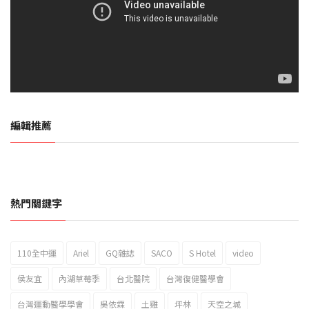
編輯推薦
熱門關鍵字
110全中運
Ariel
GQ雜誌
SACO
S Hotel
video
2023新北市北海岸國際風箏節「風在石起」霸氣回歸
侯友宜
內湖草莓季
台北醫院
台灣復健醫學會
台灣運動醫學學會
吳依霖
土雞
坪林
天空之城