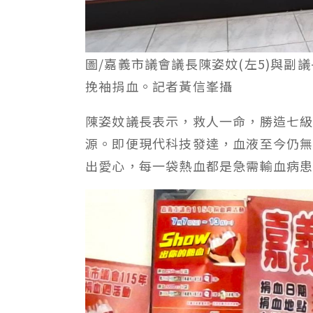
圖/嘉義市議會議長陳姿妏(左5)與副
挽袖捐血。記者黃信峯攝
陳姿妏議長表示，救人一命，勝造七
源。即便現代科技發達，血液至今仍
出愛心，每一袋熱血都是急需輸血病