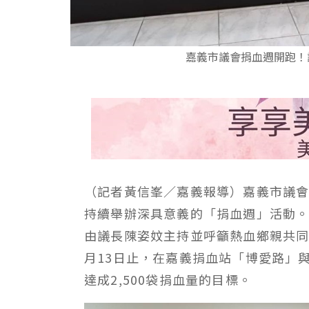
嘉義市議會捐血週開跑！
（記者黃信峯／嘉義報導）嘉義市議
持續舉辦深具意義的「捐血週」活動。
由議長陳姿妏主持並呼籲熱血鄉親共同
月13日止，在嘉義捐血站「博愛路」
達成2,500袋捐血量的目標。