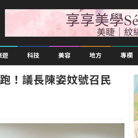
旅遊
科技
美容
地方
專欄
跑！議長陳姿妏號召民