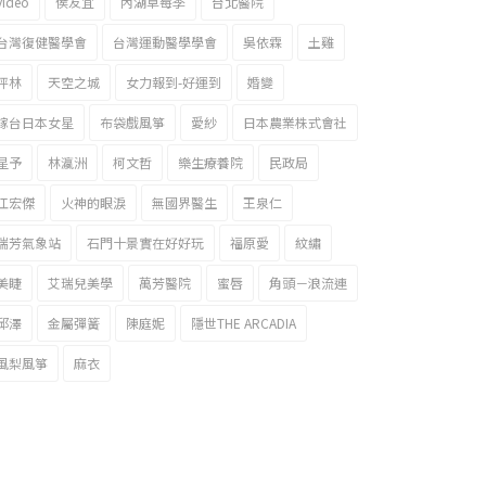
video
侯友宜
內湖草莓季
台北醫院
台灣復健醫學會
台灣運動醫學學會
吳依霖
土雞
坪林
天空之城
女力報到-好運到
婚變
嫁台日本女星
布袋戲風箏
愛紗
日本農業株式會社
星予
林瀛洲
柯文哲
樂生療養院
民政局
江宏傑
火神的眼淚
無國界醫生
王泉仁
瑞芳氣象站
石門十景實在好好玩
福原愛
紋繡
美睫
艾瑞兒美學
萬芳醫院
蜜唇
角頭－浪流連
邱澤
金屬彈簧
陳庭妮
隱世THE ARCADIA
風梨風箏
麻衣