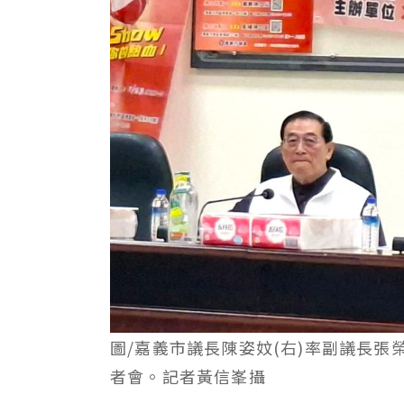
圖/嘉義市議長陳姿妏(右)率副議長
者會。記者黃信峯攝