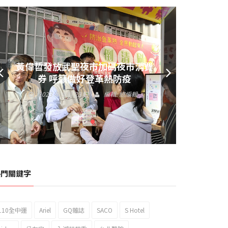
黃偉哲發放武聖夜市加碼夜市消費
券 呼籲做好登革熱防疫
2023 年 9 月 23 日
編輯:
總編輯
熱門關鍵字
110全中運
Ariel
GQ雜誌
SACO
S Hotel