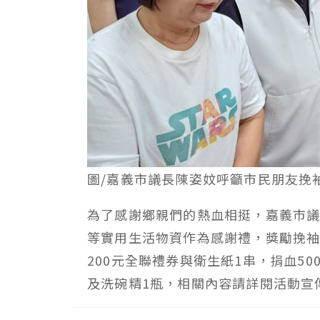
圖/嘉義市議長陳姿妏呼籲市民朋友挽
為了感謝鄉親們的熱血相挺，嘉義市
等實用生活物資作為感謝禮，獎勵挽袖捐
200元全聯禮券與衛生紙1串，捐血50
及洗碗精1瓶，相關內容請詳閱活動宣