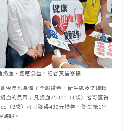
袖捐血、響應公益。記者黃信峯攝
議會今年也準備了全聯禮券、衛生紙及洗碗精
血的民眾；凡捐血250cc（1袋）者可獲得
0cc（2袋）者可獲得400元禮券、衛生紙1串
傳海報。