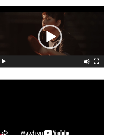
視
訊
播
放
器