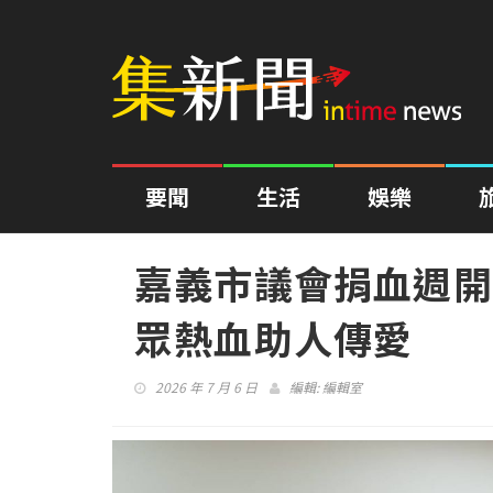
要聞
生活
娛樂
嘉義市議會捐血週開
眾熱血助人傳愛
2026 年 7 月 6 日
編輯:
編輯室