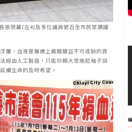
議長張榮藏(左4)及多位議員號召全市民眾踴躍
級浮屠，血液是醫療上最關鍵且不可或缺的資
無法經由人工製造，只能仰賴大眾捲起袖子捐
患延續生命的及時希望。