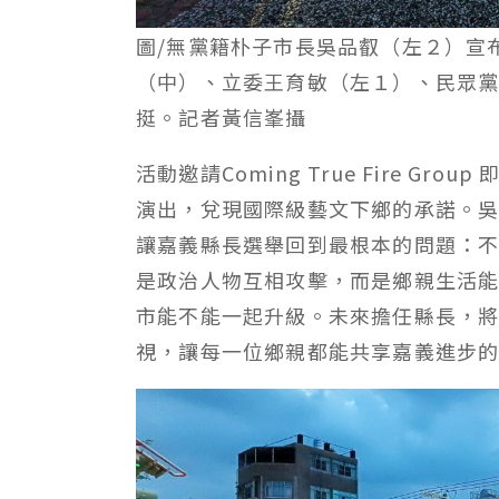
圖/無黨籍朴子市長吳品叡（左２）宣
（中）、立委王育敏（左１）、民眾
挺。記者黃信峯攝
活動邀請Coming True Fire G
演出，兌現國際級藝文下鄉的承諾。
讓嘉義縣長選舉回到最根本的問題：
是政治人物互相攻擊，而是鄉親生活能
市能不能一起升級。未來擔任縣長，
視，讓每一位鄉親都能共享嘉義進步