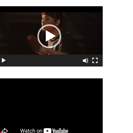
視
訊
播
放
器