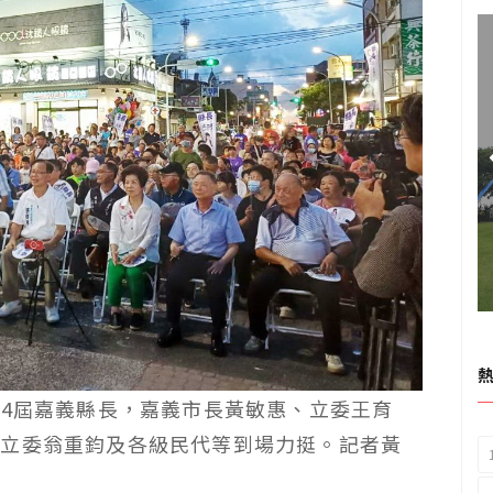
14屆嘉義縣長，嘉義市長黃敏惠、立委王育
前立委翁重鈞及各級民代等到場力挺
。記者黃