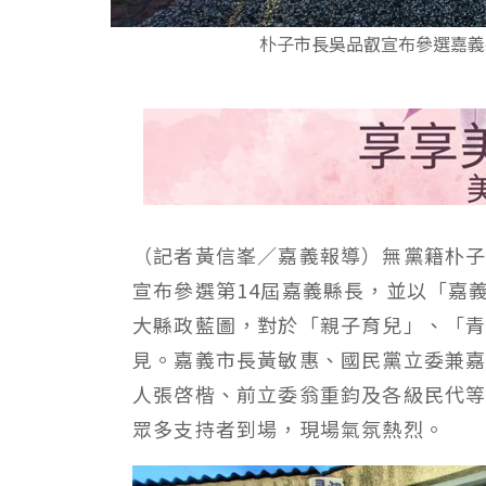
朴子市長吳品叡宣布參選嘉義縣
（記者黃信峯／嘉義報導）無黨籍朴子
宣布參選第14屆嘉義縣長，並以「嘉義
大縣政藍圖，對於「親子育兒」、「
見。嘉義市長黃敏惠、國民黨立委兼
人張啓楷、前立委翁重鈞及各級民代
眾多支持者到場，現場氣氛熱烈。