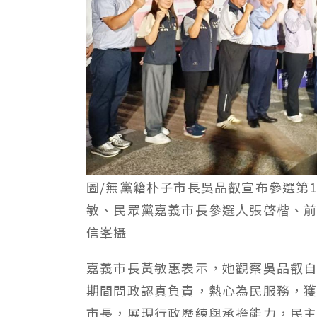
圖/無黨籍朴子市長吳品叡宣布參選第
敏、民眾黨嘉義市長參選人張啓楷、
信峯攝
嘉義市長黃敏惠表示，她觀察吳品叡自
期間問政認真負責，熱心為民服務，獲
市長，展現行政歷練與承擔能力，民