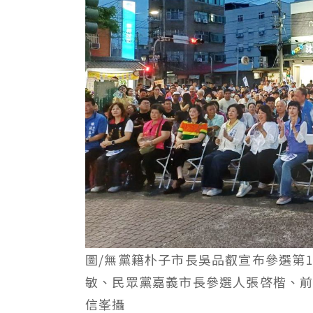
圖/無黨籍朴子市長吳品叡宣布參選第
敏、民眾黨嘉義市長參選人張啓楷、
信峯攝