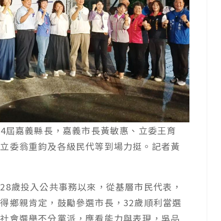
14屆嘉義縣長，嘉義市長黃敏惠、立委王育
前立委翁重鈞及各級民代等到場力挺
。記者黃
28歲投入公共事務以來，從基層市民代表，
得鄉親肯定，鼓勵參選市長，32歲順利當選
主社會選舉不分黨派，應看能力與表現，吳品