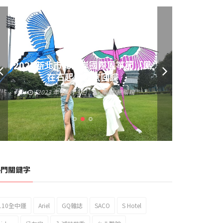
黃偉哲發放武聖夜市加碼夜市消費
券 呼籲做好登革熱防疫
2023 年 9 月 23 日
編輯:
總編輯
熱門關鍵字
110全中運
Ariel
GQ雜誌
SACO
S Hotel