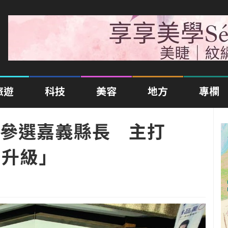
旅遊
科技
美容
地方
專欄
參選嘉義縣長 主打
力升級」