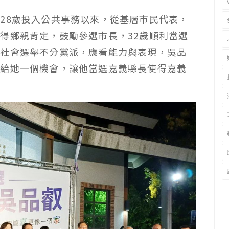
28歲投入公共事務以來，從基層市民代表，
得鄉親肯定，鼓勵參選市長，32歲順利當選
主社會選舉不分黨派，應看能力與表現，吳品
親給她一個機會，讓他當選嘉義縣長使得嘉義