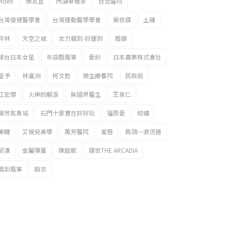
video
侯友宜
內湖草莓季
台北醫院
台灣復健醫學會
台灣運動醫學學會
吳依霖
土雞
坪林
天空之城
女力報到-好運到
婚變
嫁台日本女星
布袋戲風箏
愛紗
日本農業株式會社
星予
林瀛洲
柯文哲
樂生療養院
民政局
江宏傑
火神的眼淚
無國界醫生
王泉仁
瑞芳氣象站
石門十景實在好好玩
福原愛
紋繡
美睫
艾瑞兒美學
萬芳醫院
蜜唇
角頭－浪流連
邱澤
金屬彈簧
陳庭妮
隱世THE ARCADIA
風梨風箏
麻衣