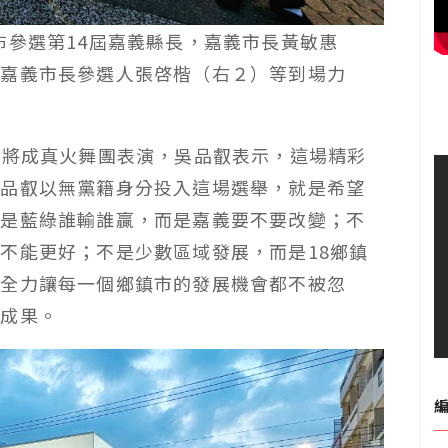
布參選第14屆嘉義縣長，嘉義市長黃敏惠
黨嘉義市長參選人張啓楷（右２）等到場力
roup 即將成真火舞團表演，吳品叡表示，這場精彩
吳品叡以無黨籍身分投入這場選舉，就是希望
不是藍綠誰輸誰贏，而是嘉義要不要改變；不
不能更好；不是少數區域發展，而是18鄉鎮
將全力讓每一個鄉鎮市的發展機會都不被忽
的成果。