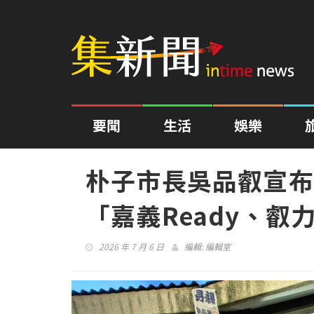
要聞
生活
娛樂
朴子市長吳品叡宣布
「嘉義Ready、叡
2026 年 7 月 6 日
編輯:
編輯室