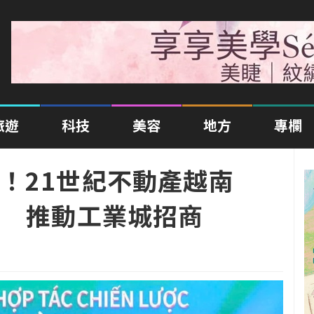
旅遊
科技
美容
地方
專欄
！21世紀不動產越南
NIC 推動工業城招商