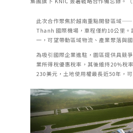
集團旗下 KNIC 簽署戰略合作備忘錄。
此次合作聚焦於越南重點開發區域——隆
Thanh 國際機場，車程僅約10公
一，可望帶動區域物流、產業聚落與
為吸引國際企業進駐，園區提供具競爭
業所得稅優惠稅率，其後維持20%稅
230美元，土地使用權最長近50年，