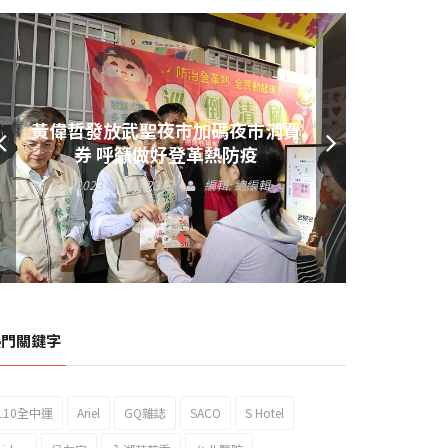
黃偉哲發放武聖夜市加碼夜市消費
券 呼籲做好登革熱防疫
2023 年 9 月 23 日
編輯:
總編輯
熱門關鍵字
110全中運
Ariel
GQ雜誌
SACO
S Hotel