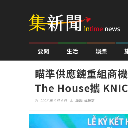
要聞
生活
娛樂
瞄準供應鏈重組商機
The House攜 K
2026 年 6 月 4 日
編輯:
編輯室