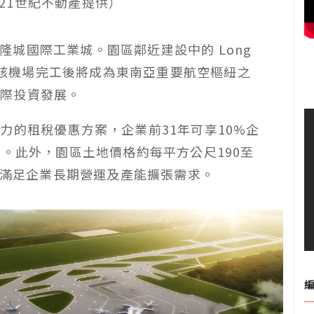
（21世紀不動產提供）
城國際工業城。園區鄰近建設中的 Long
里。該機場完工後將成為東南亞重要航空樞紐之
國際投資發展。
力的租稅優惠方案，企業前31年可享10%企
率。此外，園區土地價格約每平方公尺190至
可滿足企業長期營運及產能擴張需求。