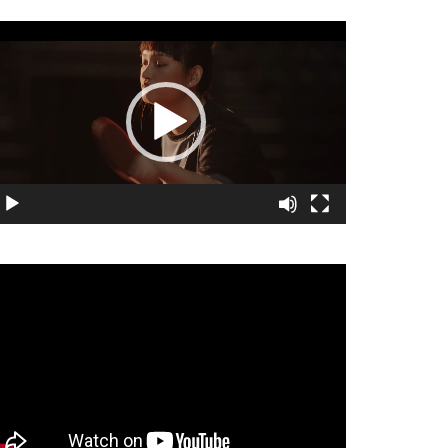
視
訊
播
放
器