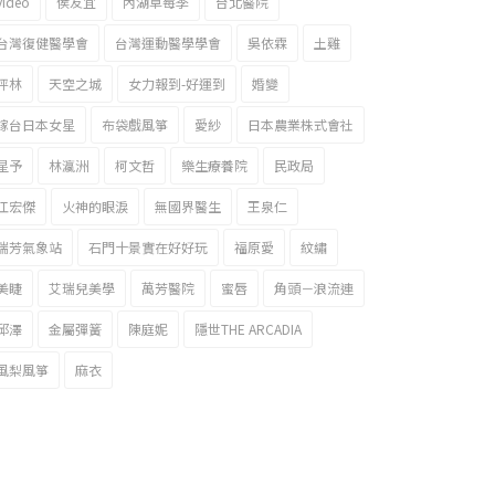
video
侯友宜
內湖草莓季
台北醫院
台灣復健醫學會
台灣運動醫學學會
吳依霖
土雞
坪林
天空之城
女力報到-好運到
婚變
嫁台日本女星
布袋戲風箏
愛紗
日本農業株式會社
星予
林瀛洲
柯文哲
樂生療養院
民政局
江宏傑
火神的眼淚
無國界醫生
王泉仁
瑞芳氣象站
石門十景實在好好玩
福原愛
紋繡
美睫
艾瑞兒美學
萬芳醫院
蜜唇
角頭－浪流連
邱澤
金屬彈簧
陳庭妮
隱世THE ARCADIA
風梨風箏
麻衣