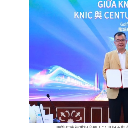
瞄準供應鏈重組商機！21世紀不動產越南