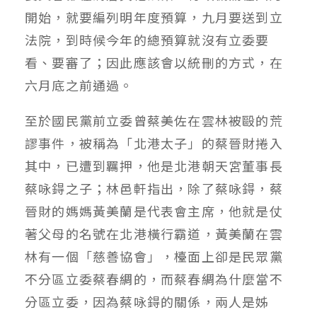
開始，就要編列明年度預算，九月要送到立
法院，到時候今年的總預算就沒有立委要
看、要審了；因此應該會以統刪的方式，在
六月底之前通過。
至於國民黨前立委曾蔡美佐在雲林被毆的荒
謬事件，被稱為「北港太子」的蔡晉財捲入
其中，已遭到羈押，他是北港朝天宮董事長
蔡咏鍀之子；林邑軒指出，除了蔡咏鍀，蔡
晉財的媽媽黃美蘭是代表會主席，他就是仗
著父母的名號在北港橫行霸道，黃美蘭在雲
林有一個「慈善協會」，檯面上卻是民眾黨
不分區立委蔡春綢的，而蔡春綢為什麼當不
分區立委，因為蔡咏鍀的關係，兩人是姊