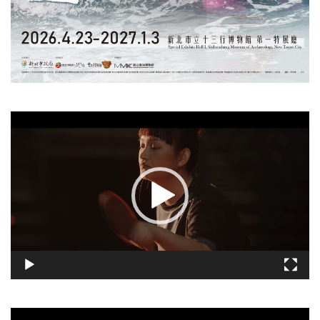
視
訊
播
放
器