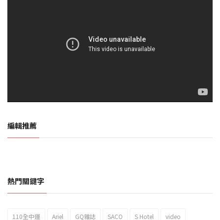
編輯推薦
熱門關鍵字
110全中運
Ariel
GQ雜誌
SACO
S Hotel
video
2023新北市北海岸國際風箏節「風在石起」霸氣回歸