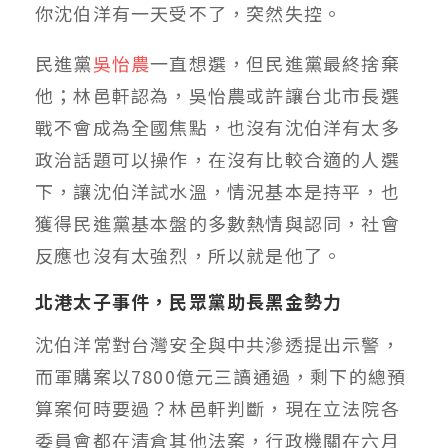
你沈伯洋有一天受不了，突然失控。
民進黨
吳怡農
一直想選，但民進黨最終捨棄
他；林邑軒認為，吳怡農或許讓台北市長選
戰不會成為全國焦點，也沒有沈伯洋有太多
政治話題可以操作，在沒有比較合適的人選
下，讓沈伯洋試水溫，情況基本是持平，也
獲得民進黨基本盤的多數熱情與認同，社會
反應也沒有太強烈，所以就是他了。
北港太子事件，民眾黨助長黑金勢力
沈伯洋常對台灣安全與中共滲透提出示警，
而軍購案以7800億元三讀通過，剩下的總預
算案何時要過？林邑軒判斷，現在立法院各
委員會都在清倉其他法案，行政機關在六月