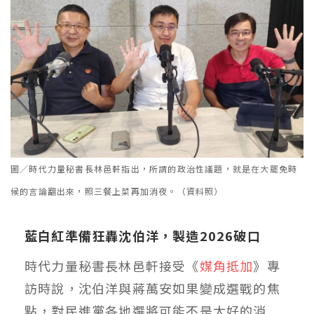
圖／時代力量秘書長林邑軒指出，所謂的政治性議題，就是在大罷免時
候的言論翻出來，照三餐上菜再加消夜。（資料照）
藍白紅準備狂轟沈伯洋，製造2026破口
時代力量秘書長林邑軒接受《
媒角抵加
》專
訪時說，沈伯洋與蔣萬安如果變成選戰的焦
點，對民進黨各地選將可能不是太好的消