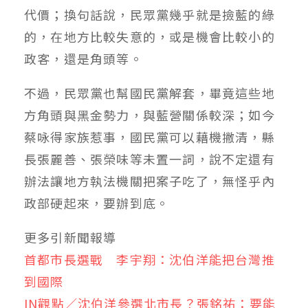
代價；換句話說，民眾黨幾乎就是撿藍的綠
的，在地方比較失意的，或是機會比較小的
政客，還是角頭等。
不過，民眾黨也幫國民黨解套，畢竟這些地
方角頭與黑金勢力，與藍營關係較深；如今
蔡咏得家族惹事，國民黨可以藉機撇清，縣
長張麗善、張榮味等未置一詞，說不定還有
辦法讓地方執法機關把案子吃了，無怪乎內
政部硬起來，要辦到底。
更多引新聞報導
首都市長選戰 李宇翔：沈伯洋能把台灣推
到國際
IN觀點／沈伯洋參選北市長？張銘祐：要能