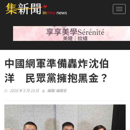
Togg
navi
中國網軍準備轟炸沈伯
洋 民眾黨擁抱黑金？
2026 年 5 月 19 日
編輯:
編輯室