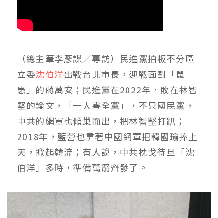
（總主筆李彥謀／專訪）民進黨拍板不分區
立委
沈伯洋
出戰台北市長，迎戰面對「鼠
患」的蔣萬安；民進黨在2022年，敗在林智
堅的論文，「一人害全黨」，不只國民黨，
中共的網軍也傾巢而出，把林智堅打趴；
2018年，藍營也靠著中國網軍把韓國瑜捧上
天，掀起韓流；有人說，中共枕戈待旦「沈
伯洋」多時，準備萬箭齊發了。