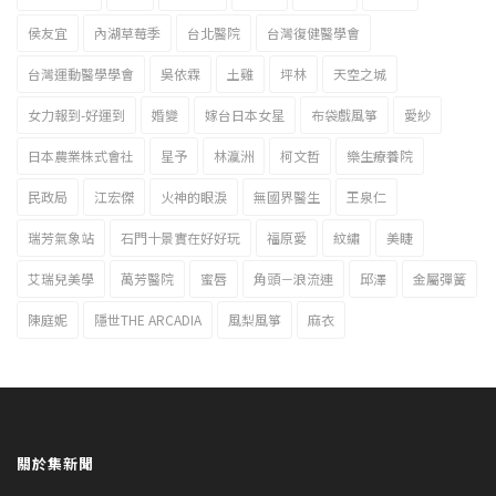
侯友宜
內湖草莓季
台北醫院
台灣復健醫學會
台灣運動醫學學會
吳依霖
土雞
坪林
天空之城
女力報到-好運到
婚變
嫁台日本女星
布袋戲風箏
愛紗
日本農業株式會社
星予
林瀛洲
柯文哲
樂生療養院
民政局
江宏傑
火神的眼淚
無國界醫生
王泉仁
瑞芳氣象站
石門十景實在好好玩
福原愛
紋繡
美睫
艾瑞兒美學
萬芳醫院
蜜唇
角頭－浪流連
邱澤
金屬彈簧
陳庭妮
隱世THE ARCADIA
風梨風箏
麻衣
關於集新聞