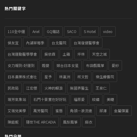
熱門關鍵字
110全中運
Ariel
GQ雜誌
SACO
S Hotel
video
侯友宜
內湖草莓季
台北醫院
台灣復健醫學會
台灣運動醫學學會
吳依霖
土雞
坪林
天空之城
女力報到-好運到
婚變
嫁台日本女星
布袋戲風箏
愛紗
日本農業株式會社
星予
林瀛洲
柯文哲
樂生療養院
民政局
江宏傑
火神的眼淚
無國界醫生
王泉仁
瑞芳氣象站
石門十景實在好好玩
福原愛
紋繡
美睫
艾瑞兒美學
萬芳醫院
蜜唇
角頭－浪流連
邱澤
金屬彈簧
陳庭妮
隱世THE ARCADIA
風梨風箏
麻衣
熱門分類