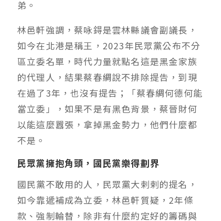
弟。
林邑軒強調，蔡咏鍀是雲林縣議會副議長，
如今在北港是稱王，2023年民眾黨公布不分
區立委名單，時代力量就點名這是黑金家族
的代理人，結果蔡春綢說不排除提告，到現
在過了3年，也沒有提告；「蔡春綢何德何能
當立委」，如果不是有黑色背景，蔡晉財何
以能這麼囂張，拿掉黑金勢力，他們什麼都
不是。
民眾黨擁抱角頭，國民黨樂得劃界
國民黨不敢用的人，民眾黨大剌剌的提名，
如今靠遞補成為立委，林邑軒質疑，2年條
款、強制輪替，除非有什麼約定好的籌碼與