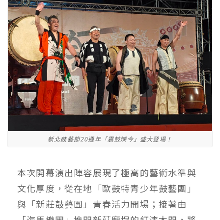
新北鼓藝節20週年「震鼓爍今」盛大登場！
本次開幕演出陣容展現了極高的藝術水準與
文化厚度，從在地「歐鼓特青少年鼓藝團」
與「新莊鼓藝團」青春活力開場；接著由
「海馬樂團」推開新莊廟埕的紅漆木門，將