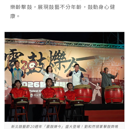
樂齡擊鼓，展現鼓藝不分年齡，鼓動身心健
康。
新北鼓藝節20週年「震鼓爍今」盛大登場！劉和然領軍擊鼓齊鳴