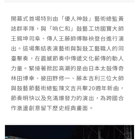
開幕式首場特別由「優人神鼓」藝術總監黃
誌群率隊，與「响仁和」鼓藝工坊國寶大師
王錫坤司阜、傳人王藤師傅聯袂登台進行演
出。這場集結表演藝術與製鼓工藝職人的同
臺擊奏，在震撼節奏中傳遞文化薪傳的動人
力量。緊接著掀起高潮的是由日本太鼓傳奇
林田博幸、披田野修一、藤本吉利三位大師
與鼓藝節藝術總監陳文吉共擊20週年新曲，
節奏明快以及充滿爆發力的演出，為跨國合
作激盪創意留下歷史經典畫面。