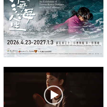
視
訊
播
放
器