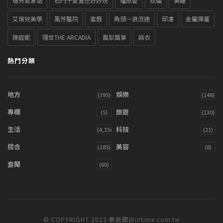
瑞芳氣象站
石門十景實在好好玩
福原愛
紋繡
美睫
艾瑞兒美學
萬芳醫院
蜜唇
角頭－浪流連
邱澤
金屬彈簧
陳庭妮
隱世THE ARCADIA
風梨風箏
麻衣
熱門分類
地方
娛樂
(395)
(148)
專欄
旅遊
(5)
(230)
生活
科技
(4,354)
(21)
綜合
美容
(185)
(8)
要聞
(60)
© COPYRIGHT 2023 集新聞@intime.com.tw