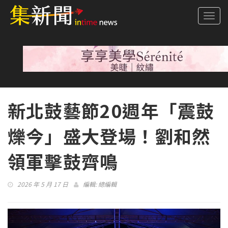
Togg
navi
新北鼓藝節20週年「震鼓
爍今」盛大登場！劉和然
領軍擊鼓齊鳴
2026 年 5 月 17 日
編輯:
總編輯