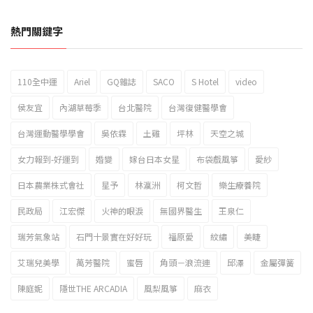
熱門關鍵字
110全中運
Ariel
GQ雜誌
SACO
S Hotel
video
2023新北市北海岸國際風箏節「風在石起」霸氣回歸
侯友宜
內湖草莓季
台北醫院
台灣復健醫學會
台灣運動醫學學會
吳依霖
土雞
坪林
天空之城
女力報到-好運到
婚變
嫁台日本女星
布袋戲風箏
愛紗
日本農業株式會社
星予
林瀛洲
柯文哲
樂生療養院
民政局
江宏傑
火神的眼淚
無國界醫生
王泉仁
瑞芳氣象站
石門十景實在好好玩
福原愛
紋繡
美睫
艾瑞兒美學
萬芳醫院
蜜唇
角頭－浪流連
邱澤
金屬彈簧
陳庭妮
隱世THE ARCADIA
風梨風箏
麻衣