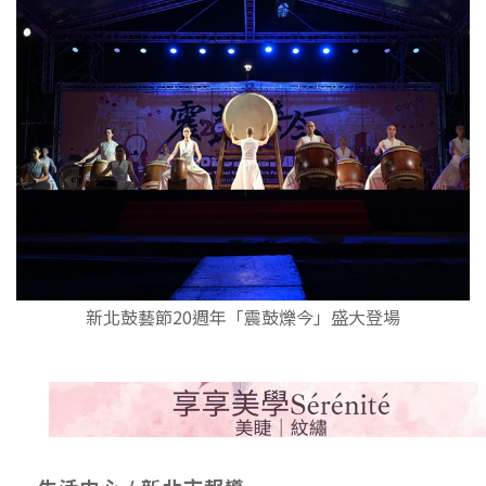
新北鼓藝節20週年「震鼓爍今」盛大登場