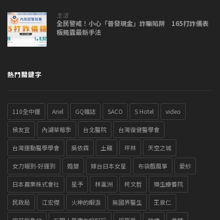
生活
全民警戒！小心「普發現金」詐騙陷阱 165打詐儀表
板揭露最新手法
熱門關鍵字
110全中運
Ariel
GQ雜誌
SACO
S Hotel
video
侯友宜
內湖草莓季
台北醫院
台灣復健醫學會
台灣運動醫學學會
吳依霖
土雞
坪林
天空之城
女力報到-好運到
婚變
嫁台日本女星
布袋戲風箏
愛紗
日本農業株式會社
星予
林瀛洲
柯文哲
樂生療養院
民政局
江宏傑
火神的眼淚
無國界醫生
王泉仁