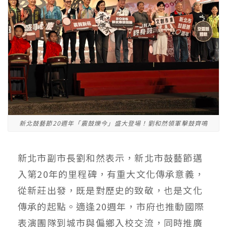
新北鼓藝節20週年「震鼓爍今」盛大登場！劉和然領軍擊鼓齊鳴
新北市副市長劉和然表示，新北市鼓藝節邁
入第20年的里程碑，有重大文化傳承意義，
從新莊出發，既是對歷史的致敬，也是文化
傳承的起點。適逢20週年，市府也推動國際
表演團隊到城市與偏鄉入校交流，同時推廣