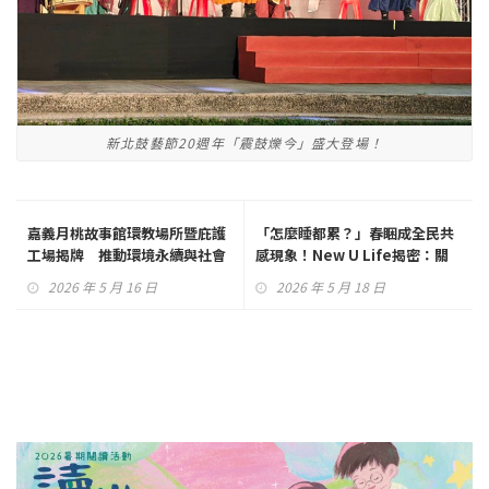
新北鼓藝節20週年「震鼓爍今」盛大登場！
嘉義月桃故事館環教場所暨庇護
「怎麼睡都累？」春睏成全民共
工場揭牌 推動環境永續與社會
感現象！New U Life揭密：關
關懷
鍵在身體節奏失衡
2026 年 5 月 16 日
2026 年 5 月 18 日