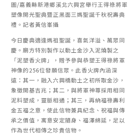
圖/嘉義縣新港鄉溪北六興宮舉行王得祿將軍
塑像開光聖典暨正黑面三媽聖誕千秋祝壽典
禮。記者黃信峯攝
今日慶典適逢媽祖聖誕，喜氣洋溢、萬眾同
慶。廟方特別製作以動土金沙入泥燒製之
「泥塑香火牌」，贈予參與恭塑王得祿將軍
神像的256位發願信眾。此香火牌內涵深
遠：其一，融入六興橋動土之初所取金沙，
象徵開基吉兆；其二，與將軍神尊採用相同
泥料塑成，靈脈相通；其三，再納福祿壽利
金五福之意，使此信物兼具紀念、祝福與傳
承之價值，寓意安定隨身、福澤綿延，足以
作為世代相傳之珍貴信物。