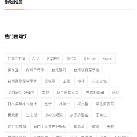
編輯推薦
熱門關鍵字
110全中運
Ariel
GQ雜誌
SACO
S Hotel
video
2023新北市北海岸國際風箏節「風在石起」霸氣回歸
侯友宜
內湖草莓季
台北醫院
台灣復健醫學會
台灣運動醫學學會
吳依霖
土雞
坪林
天空之城
女力報到-好運到
婚變
嫁台日本女星
布袋戲風箏
愛紗
日本農業株式會社
星予
林瀛洲
柯文哲
樂生療養院
民政局
江宏傑
火神的眼淚
無國界醫生
王泉仁
瑞芳氣象站
石門十景實在好好玩
福原愛
紋繡
美睫