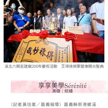
溪北六興宮建廟200年慶祝活動 王得祿將軍塑像開光聖典
（記者黃信峯／嘉義報導）嘉義縣新港鄉溪