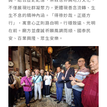
不僅展現社群凝聚力，更體現善念流轉、生
生不息的精神內涵。「得祿妙哉，正道方
行」，寓意心正則路自明，行穩致遠、光明
在前。廟方並虔誠祈願風調雨順、國泰民
安、百業興隆、眾生安樂。