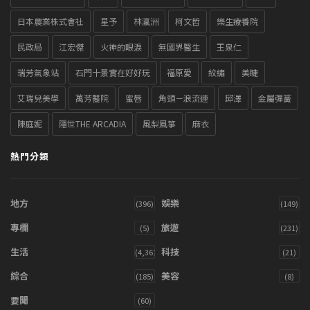
日本農業株式會社
星予
林瀛洲
柯文哲
樂生療養院
民政局
江宏傑
火神的眼淚
無國界醫生
王泉仁
瑞芳氣象站
石門十景實在好好玩
福原愛
紋繡
美睫
艾瑞兒美學
萬芳醫院
蜜唇
角頭－浪流連
邱澤
金屬彈簧
陳庭妮
隱世THE ARCADIA
風梨風箏
麻衣
熱門分類
地方
娛樂
(396)
(149)
專欄
旅遊
(5)
(231)
生活
科技
(4,361)
(21)
綜合
美容
(185)
(8)
要聞
(60)