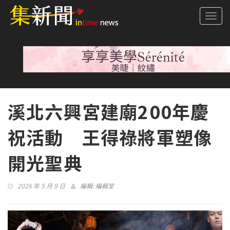
Togg
navi
溪北六興宮建廟200年慶
祝活動 王得祿將軍塑像
開光聖典
2026 年 5 月 9 日
編輯:
編輯室