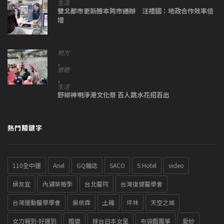
生活
雙北都市更新謄本跨市通辦 汪禮國：地政合作效率倍
增
地方
,
旅遊
,
生活
野柳神明淨港文化祭 百人跳水花招百出
熱門關鍵字
110全中運
Ariel
GQ雜誌
SACO
S Hotel
video
侯友宜
內湖草莓季
台北醫院
台灣復健醫學會
台灣運動醫學學會
吳依霖
土雞
坪林
天空之城
女力報到-好運到
婚變
嫁台日本女星
布袋戲風箏
愛紗