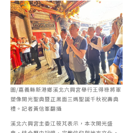
圖/嘉義縣新港鄉溪北六興宮舉行王得祿將軍
塑像開光聖典暨正黑面三媽聖誕千秋祝壽典
禮。記者黃信峯翻攝
溪北六興宮主委江筱芃表示，本次開光盛
典，結合歷史記憶、宗教信仰與地方文化，