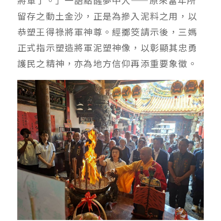
將軍了。」一語點醒夢中人——原來當年所
留存之動土金沙，正是為摻入泥料之用，以
恭塑王得祿將軍神尊。經擲筊請示後，三媽
正式指示塑造將軍泥塑神像，以彰顯其忠勇
護民之精神，亦為地方信仰再添重要象徵。