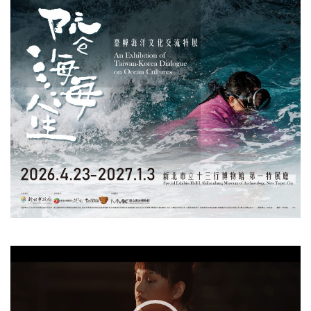
視
訊
播
放
器