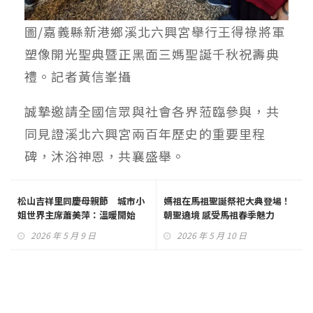
圖/嘉義縣新港鄉溪北六興宮舉行王得祿將軍
塑像開光聖典暨正黑面三媽聖誕千秋祝壽典
禮。記者黃信峯攝
誠摯邀請全國信眾與社會各界蒞臨參與，共
同見證溪北六興宮兩百年歷史的重要里程
碑，沐浴神恩，共襄盛舉。
松山吉祥里同慶母親節 城市小
媽祖在馬祖聖誕祭祀大典登場！
姐世界主席蕭美萍：溫暖開始
朝聖遶境 感受馬祖春季魅力
2026 年 5 月 9 日
2026 年 5 月 10 日