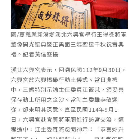
圖/嘉義縣新港鄉溪北六興宮舉行王得祿將軍
塑像開光聖典暨正黑面三媽聖誕千秋祝壽典
禮。記者黃信峯攝
溪北六興宮表示，回溯民國112年9月30日，
六興宮於六興橋舉行動土儀式。當日典禮
中，三媽特別示諭主任委員江筱芃，須妥善
保存動土所用之金沙。當時主委雖恭敬遵
從，卻未明其深意。直至民國114年9月1
日，六興宮赴宜蘭將軍廟進行訪宮交流，返
程途中，江主委耳際忽聞神示：「恭喜妳升