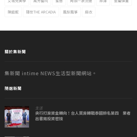
艾瑞兒美學
萬芳醫院
蜜唇
角頭－浪流連
邱澤
金屬彈簧
陳庭妮
隱世THE ARCADIA
風梨風箏
麻衣
關於集新聞
集新聞 intime NEWS生活型新聞網站。
隨選新聞
生活
央行打房資金轉向！台人買房轉戰泰國排名第四 業者
出書揭投資密技