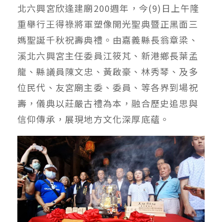
北六興宮欣逢建廟200週年，今(9)日上午隆
重舉行王得祿將軍塑像開光聖典暨正黑面三
媽聖誕千秋祝壽典禮。由嘉義縣長翁章梁、
溪北六興宮主任委員江筱芃、新港鄉長葉孟
龍、縣議員陳文忠、黃啟豪、林秀琴、及多
位民代、友宮廟主委、委員、等各界到場祝
壽，儀典以莊嚴古禮為本，融合歷史追思與
信仰傳承，展現地方文化深厚底蘊。