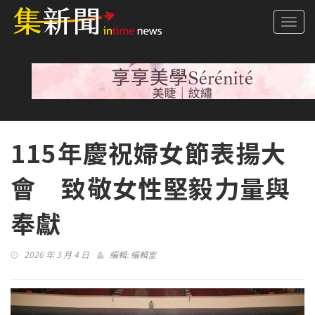
Togg
navi
115年慶祝婦女節表揚大
會 致敬女性堅毅力量與
奉獻
2026 年 3 月 4 日
編輯:
編輯室