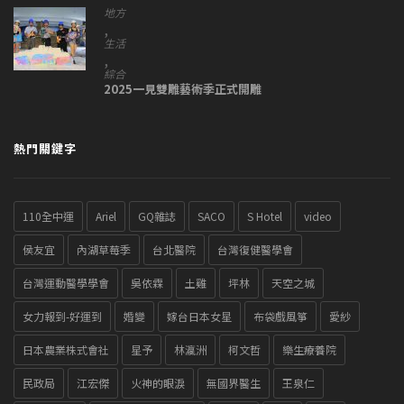
地方
,
生活
,
綜合
2025一見雙雕藝術季正式開雕
熱門關鍵字
110全中運
Ariel
GQ雜誌
SACO
S Hotel
video
侯友宜
內湖草莓季
台北醫院
台灣復健醫學會
台灣運動醫學學會
吳依霖
土雞
坪林
天空之城
女力報到-好運到
婚變
嫁台日本女星
布袋戲風箏
愛紗
日本農業株式會社
星予
林瀛洲
柯文哲
樂生療養院
民政局
江宏傑
火神的眼淚
無國界醫生
王泉仁