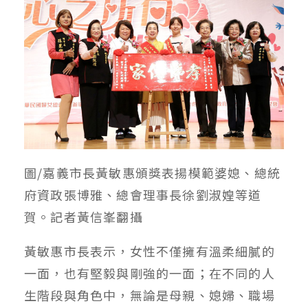
圖/嘉義市長黃敏惠頒獎表揚模範婆媳、總統
府資政張博雅、總會理事長徐劉淑媓等道
賀。記者黃信峯翻攝
黃敏惠市長表示，女性不僅擁有溫柔細膩的
一面，也有堅毅與剛強的一面；在不同的人
生階段與角色中，無論是母親、媳婦、職場