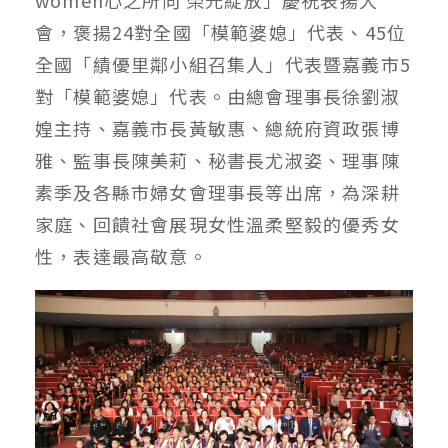
women心之所向 榮光綻放」慶祝表揚大
會，褒揚24對全國「模範婆媳」代表、45位
全國「績優里鄰小組召集人」代表暨嘉義市5
對「模範婆媳」代表。由總會理事長徐劉淑
媓主持、嘉義市長黃敏惠、總統府資政張博
雅、監事長陳美莉、秘書長尤淑姿、理事陳
素季及各縣市婦女會理事長等出席，為深耕
家庭、回饋社會展現女性溫柔堅毅的優秀女
性，表達最高敬意。