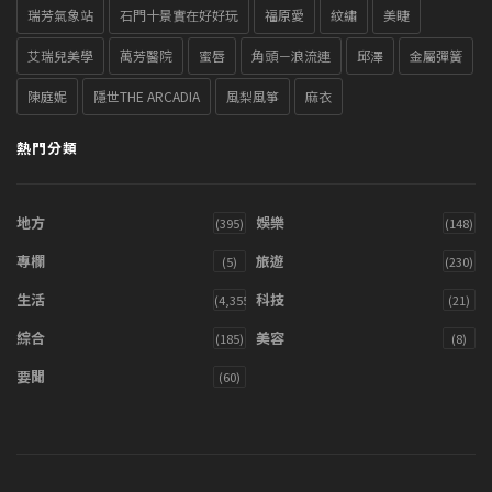
瑞芳氣象站
石門十景實在好好玩
福原愛
紋繡
美睫
艾瑞兒美學
萬芳醫院
蜜唇
角頭－浪流連
邱澤
金屬彈簧
陳庭妮
隱世THE ARCADIA
風梨風箏
麻衣
熱門分類
地方
娛樂
(395)
(148)
專欄
旅遊
(5)
(230)
生活
科技
(4,355)
(21)
綜合
美容
(185)
(8)
要聞
(60)