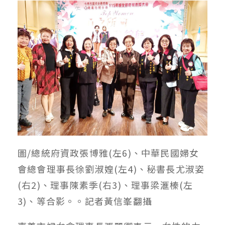
圖/總統府資政張博雅(左6)、中華民國婦女
會總會理事長徐劉淑媓(左4)、秘書長尤淑姿
(右2)、理事陳素季(右3)、理事梁滙榛(左
3)、等合影。。記者黃信峯翻攝