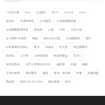
110全中運
Ariel
GQ雜誌
SACO
S Hotel
video
2023新北市北海岸國際風箏節「風在石起」霸氣回歸
侯友宜
內湖草莓季
台北醫院
台灣復健醫學會
台灣運動醫學學會
吳依霖
土雞
坪林
天空之城
女力報到-好運到
婚變
嫁台日本女星
布袋戲風箏
愛紗
日本農業株式會社
星予
林瀛洲
柯文哲
樂生療養院
民政局
江宏傑
火神的眼淚
無國界醫生
王泉仁
瑞芳氣象站
石門十景實在好好玩
福原愛
紋繡
美睫
艾瑞兒美學
萬芳醫院
蜜唇
角頭－浪流連
邱澤
金屬彈簧
陳庭妮
隱世THE ARCADIA
風梨風箏
麻衣