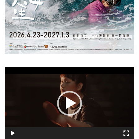
視
訊
播
放
器