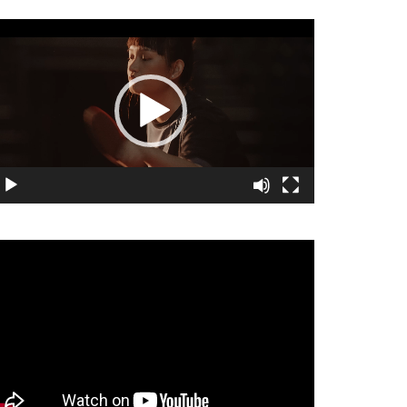
視
訊
播
放
器