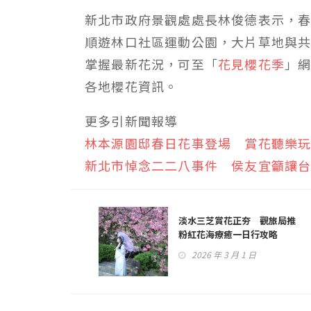
新北市政府景觀處處長林俊德表示，
順遊林口社區運動公園，大片草地與
掌握最新花況，可至「
花見櫻花季
」
各地櫻花資訊。
更多引新聞報導
林本源園邸春日花事登場 賞花聽樂
新北市悼念二二八事件 侯友宜籲讓
淡水三芝賞花正夯 觀旅局推
粉紅花海療癒一日行攻略
2026 年 3 月 1 日