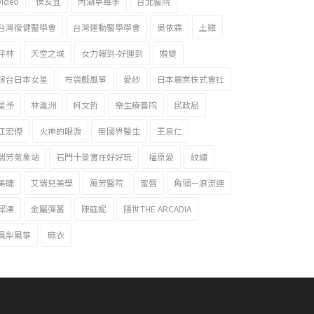
video
侯友宜
內湖草莓季
台北醫院
台灣復健醫學會
台灣運動醫學學會
吳依霖
土雞
坪林
天空之城
女力報到-好運到
婚變
嫁台日本女星
布袋戲風箏
愛紗
日本農業株式會社
星予
林瀛洲
柯文哲
樂生療養院
民政局
江宏傑
火神的眼淚
無國界醫生
王泉仁
瑞芳氣象站
石門十景實在好好玩
福原愛
紋繡
美睫
艾瑞兒美學
萬芳醫院
蜜唇
角頭－浪流連
邱澤
金屬彈簧
陳庭妮
隱世THE ARCADIA
風梨風箏
麻衣