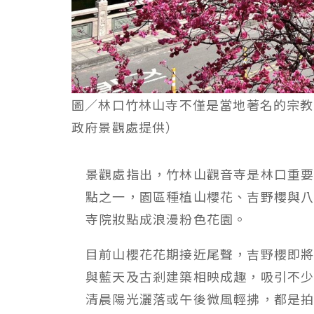
圖／林口竹林山寺不僅是當地著名的宗教
政府景觀處提供）
景觀處指出，竹林山觀音寺是林口重
點之一，園區種植山櫻花、吉野櫻與八
寺院妝點成浪漫粉色花園。
目前山櫻花花期接近尾聲，吉野櫻即
與藍天及古剎建築相映成趣，吸引不
清晨陽光灑落或午後微風輕拂，都是