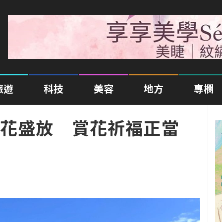
旅遊
科技
美容
地方
專欄
花盛放 賞花祈福正當