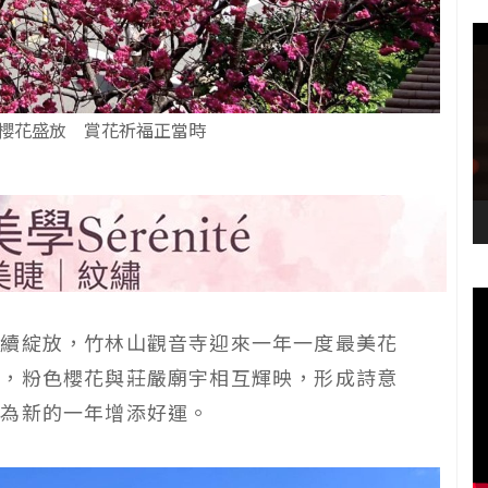
櫻花盛放 賞花祈福正當時
陸續綻放，竹林山觀音寺迎來一年一度最美花
示，粉色櫻花與莊嚴廟宇相互輝映，形成詩意
，為新的一年增添好運。