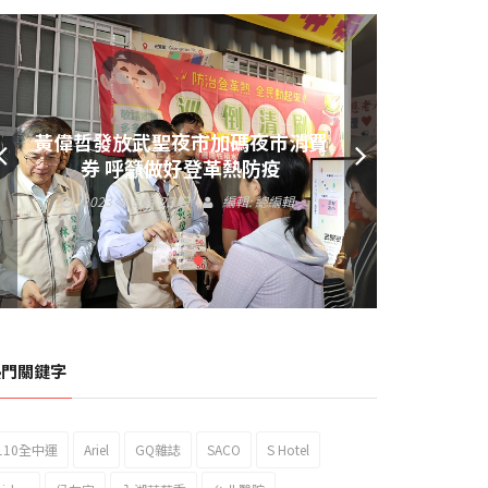
黃偉哲發放武聖夜市加碼夜市消費
券 呼籲做好登革熱防疫
2023 年 9 月 23 日
編輯:
總編輯
熱門關鍵字
110全中運
Ariel
GQ雜誌
SACO
S Hotel