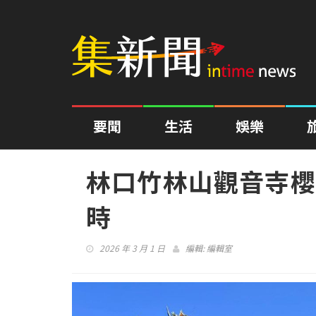
要聞
生活
娛樂
林口竹林山觀音寺櫻
時
2026 年 3 月 1 日
編輯:
編輯室