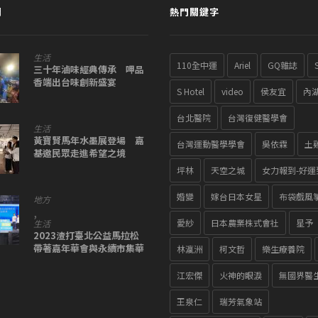
聞
熱門關鍵字
生活
110全中運
Ariel
GQ雜誌
三十年滷味經典傳承 呷品
香端出台味創新盛宴
S Hotel
video
侯友宜
內
台北醫院
台灣復健醫學會
生活
黃寶賢馬年水墨展登場 嘉
台灣運動醫學學會
吳依霖
土
基邀民眾走進希望之境
坪林
天空之城
女力報到-好運
婚變
嫁台日本女星
布袋戲風
地方
,
愛紗
日本農業株式會社
星予
生活
2023渣打臺北公益馬拉松
帶著嘉年華會與永續市集華
林瀛洲
柯文哲
樂生療養院
麗回歸
江宏傑
火神的眼淚
無國界醫
王泉仁
瑞芳氣象站