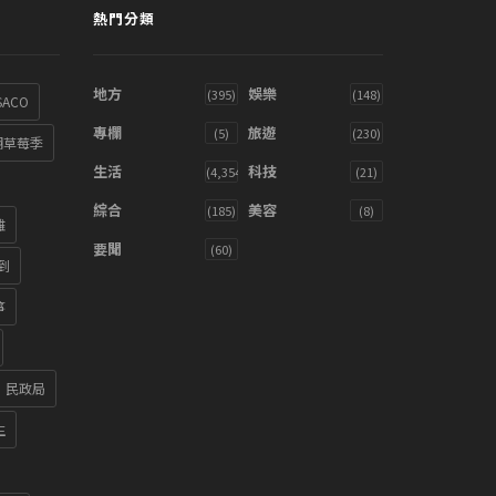
熱門分類
地方
娛樂
(395)
(148)
SACO
專欄
旅遊
(5)
(230)
湖草莓季
生活
科技
(4,354)
(21)
綜合
美容
(185)
(8)
雞
要聞
(60)
到
箏
民政局
生