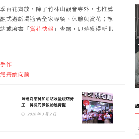
春季百花齊放，除了竹林山觀音寺外，也推薦
共融式遊戲場適合全家野餐、休憩與賞花；想
網站或臉書「
賞花快報
」查詢，即時獲得新北
玩手作
台灣持續向前
陳瑞嘉慰勞加油站及量販店勞
工 勞檢同步啟動護勞權
2026 年 3 月 2 日