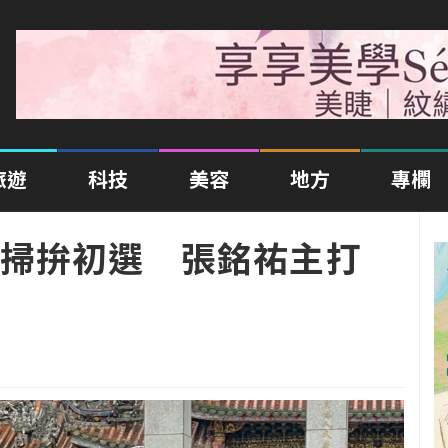
旅遊
科技
美容
地方
專欄
掃拚初選 張銘祐主打