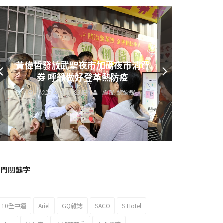
黃偉哲發放武聖夜市加碼夜市消費
券 呼籲做好登革熱防疫
2023 年 9 月 23 日
編輯:
總編輯
熱門關鍵字
110全中運
Ariel
GQ雜誌
SACO
S Hotel