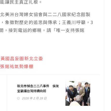
才能讓民主真正扎根。
、北美洲台灣婦女協會與二二八國家紀念館製
，象徵對歷史的追思與傳承；王義川呼籲，3
期間，接到電話的鄉親，請「唯一支持張銘
 黃國昌妄圖新北立委
雞張銘祐氣勢爆棚
新北市悼念二二八事件 侯友
宜籲讓台灣持續向前
2026 年 2 月 28 日