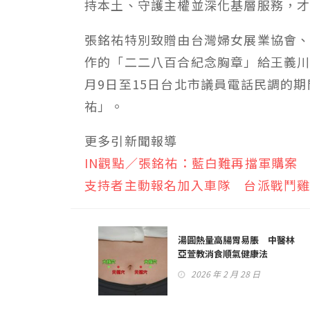
持本土、守護主權並深化基層服務，
張銘祐特別致贈由台灣婦女展業協會
作的「二二八百合紀念胸章」給王義川
月9日至15日台北市議員電話民調的
祐」。
更多引新聞報導
IN觀點／張銘祐：藍白難再擋軍購案
支持者主動報名加入車隊 台派戰鬥
湯圓熱量高腸胃易脹 中醫林
亞萱教消食順氣健康法
2026 年 2 月 28 日