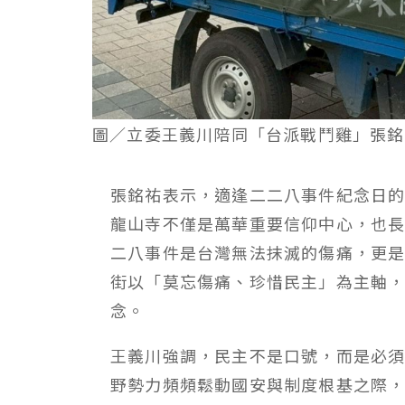
圖／立委王義川陪同「台派戰鬥雞」張銘
張銘祐表示，適逢二二八事件紀念日
龍山寺不僅是萬華重要信仰中心，也
二八事件是台灣無法抹滅的傷痛，更
街以「莫忘傷痛、珍惜民主」為主軸
念。
王義川強調，民主不是口號，而是必
野勢力頻頻鬆動國安與制度根基之際