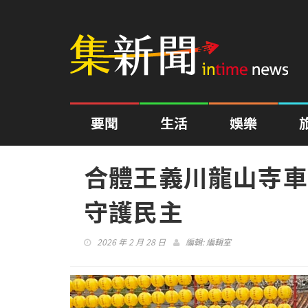
要聞
生活
娛樂
合體王義川龍山寺車
守護民主
2026 年 2 月 28 日
編輯:
編輯室