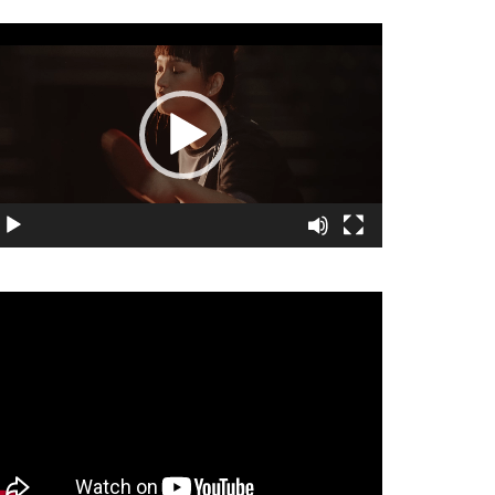
視
訊
播
放
器