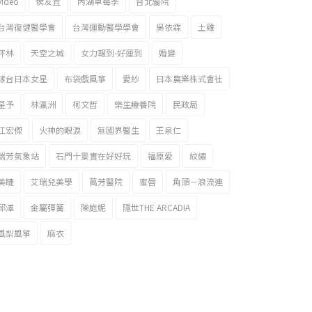
video
侯友宜
內湖草莓季
台北醫院
台灣復健醫學會
台灣運動醫學學會
吳依霖
土雞
坪林
天空之城
女力報到-好運到
婚變
嫁台日本女星
布袋戲風箏
愛紗
日本農業株式會社
星予
林瀛洲
柯文哲
樂生療養院
民政局
江宏傑
火神的眼淚
無國界醫生
王泉仁
瑞芳氣象站
石門十景實在好好玩
福原愛
紋繡
美睫
艾瑞兒美學
萬芳醫院
蜜唇
角頭－浪流連
邱澤
金屬彈簧
陳庭妮
隱世THE ARCADIA
風梨風箏
麻衣