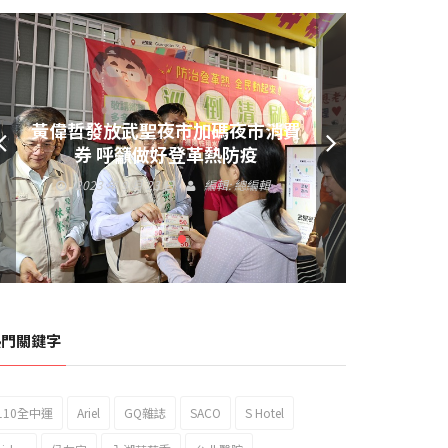
黃偉哲發放武聖夜市加碼夜市消費
券 呼籲做好登革熱防疫
2023 年 9 月 23 日
編輯:
總編輯
熱門關鍵字
110全中運
Ariel
GQ雜誌
SACO
S Hotel