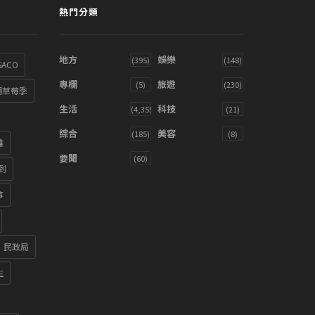
熱門分類
地方
娛樂
(395)
(148)
SACO
專欄
旅遊
(5)
(230)
湖草莓季
生活
科技
(4,355)
(21)
綜合
美容
(185)
(8)
雞
要聞
(60)
到
箏
民政局
生