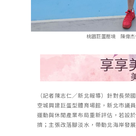
桃園巨蛋壓境 陳偉杰
（記者陳志仁／新北報導）針對長榮國
空城興建巨蛋型體育場館，新北市議
運動與休閒產業布局重新評估，若設
擠；主張改落腳淡水，帶動北海岸發