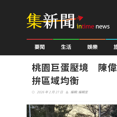
要聞
生活
娛樂
桃園巨蛋壓境 陳偉
拚區域均衡
2026 年 2 月 27 日
編輯:
編輯室