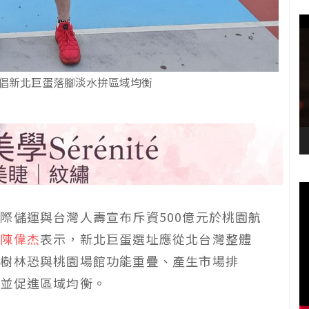
倡新北巨蛋落腳淡水拚區域均衡
際儲運與台灣人壽宣布斥資500億元於桃園航
員
陳偉杰
表示，新北巨蛋選址應從北台灣整體
於樹林恐與桃園場館功能重疊、產生市場排
展並促進區域均衡。