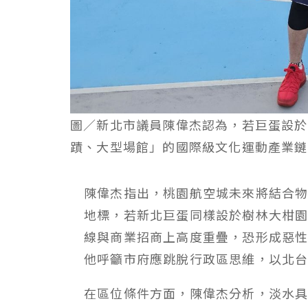
圖／新北市議員陳偉杰認為，若巨蛋設於
蹟、大型場館」的國際級文化運動產業鏈
陳偉杰指出，桃園航空城未來將結合
地標，若新北巨蛋同樣設於樹林大柑
線與商業招商上高度重疊，恐形成惡
他呼籲市府應跳脫行政區思維，以北
在區位條件方面，陳偉杰分析，淡水