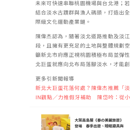
未來可快速串聯桃園機場與台北港；
結合淡水古蹟群與漁人碼頭，打造出
際級文化運動產業鏈。
陳偉杰認為，隨著淡北道路推動及淡
段，且擁有更充足的土地與整體規劃
籲新北市府應正視桃園積極布局並彈
北巨蛋就應向北布局落腳淡水，才能
更多引新聞報導
新北大巨蛋花落何處？陳偉杰推薦「
IN觀點／力推假牙補助 陳岱吟：從
大葉高島屋《春の美麗旅遊》
登場 春季出遊、睡眠寢具與