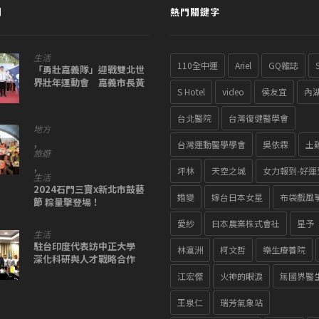
聞
熱門關鍵字
生活
110全中運
Ariel
GQ雜誌
「勇壯嘉義隊」迎戰雙北世
界壯年運動會 嘉義市長黃
S Hotel
video
侯友宜
內
敏惠授旗
台北醫院
台灣復健醫學會
地方
,
台灣運動醫學學會
吳依霖
土
旅遊
,
坪林
天空之城
女力報到-好運
生活
2024石門三寶x新北市鼓藝
婚變
嫁台日本女星
布袋戲風
節 粽量擊登場！
愛紗
日本農業株式會社
星予
生活
駐台印度代表訪中正大學
林瀛洲
柯文哲
樂生療養院
深化科研與人才戰略合作
江宏傑
火神的眼淚
無國界醫
王泉仁
瑞芳氣象站