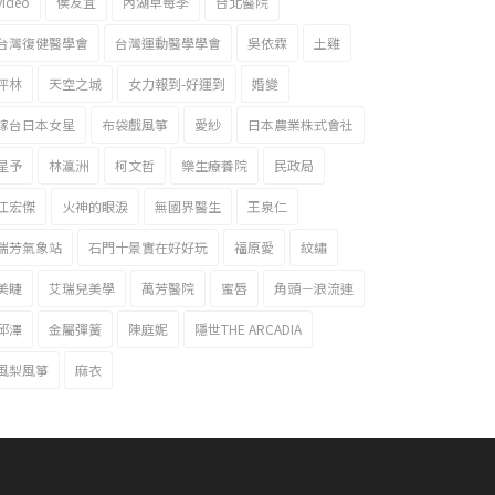
video
侯友宜
內湖草莓季
台北醫院
台灣復健醫學會
台灣運動醫學學會
吳依霖
土雞
坪林
天空之城
女力報到-好運到
婚變
嫁台日本女星
布袋戲風箏
愛紗
日本農業株式會社
星予
林瀛洲
柯文哲
樂生療養院
民政局
江宏傑
火神的眼淚
無國界醫生
王泉仁
瑞芳氣象站
石門十景實在好好玩
福原愛
紋繡
美睫
艾瑞兒美學
萬芳醫院
蜜唇
角頭－浪流連
邱澤
金屬彈簧
陳庭妮
隱世THE ARCADIA
風梨風箏
麻衣