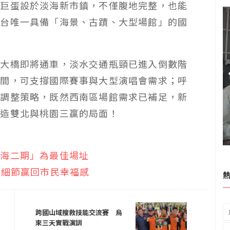
若巨蛋設於淡海新市鎮，不僅腹地完整，也能
全台唯一具備「海景、古蹟、大型場館」的國
江大橋即將通車，淡水交通瓶頸已進入倒數階
空間，可支撐國際賽事與大型演唱會需求；呼
性調整策略，既然西南區場館需求已補足，新
創造雙北與桃園三贏的局面！
淡海二期」為最佳場址
小細節贏回市民幸福感
跨國山域搜救技能交流賽 烏
來三天實戰演訓