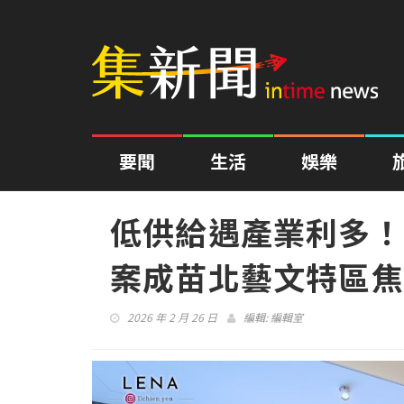
要聞
生活
娛樂
低供給遇產業利多！
案成苗北藝文特區焦
2026 年 2 月 26 日
編輯:
編輯室