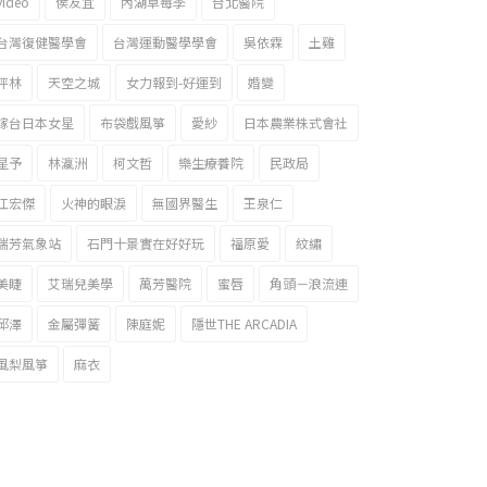
video
侯友宜
內湖草莓季
台北醫院
台灣復健醫學會
台灣運動醫學學會
吳依霖
土雞
坪林
天空之城
女力報到-好運到
婚變
嫁台日本女星
布袋戲風箏
愛紗
日本農業株式會社
星予
林瀛洲
柯文哲
樂生療養院
民政局
江宏傑
火神的眼淚
無國界醫生
王泉仁
瑞芳氣象站
石門十景實在好好玩
福原愛
紋繡
美睫
艾瑞兒美學
萬芳醫院
蜜唇
角頭－浪流連
邱澤
金屬彈簧
陳庭妮
隱世THE ARCADIA
風梨風箏
麻衣