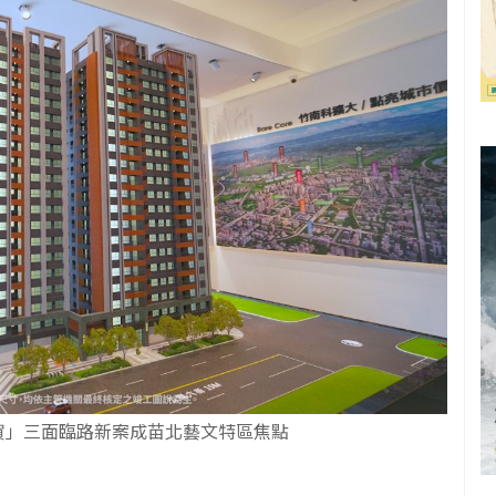
賀」三面臨路新案成苗北藝文特區焦點