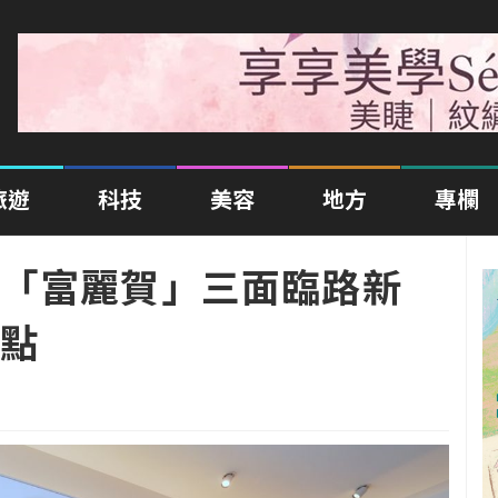
旅遊
科技
美容
地方
專欄
「富麗賀」三面臨路新
點