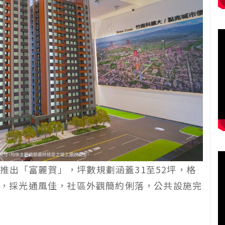
推出「富麗賀」，坪數規劃涵蓋31至52坪，格
臨路，採光通風佳，社區外觀簡約俐落，公共設施完