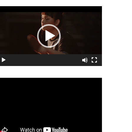
視
訊
播
放
器