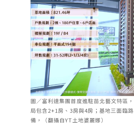
圖／富利達集團首度進駐苗北藝文特區，
局包含2+1房、3房與4房；基地三面
備，（翻攝自YT土地婆麗娜）