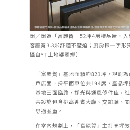
圖／圖為「富麗賀」52坪4房樣品屋，
客廳寬3.3米舒適不壓迫；廚房採一字
攝自YT土地婆麗娜）
「富麗賀」基地面積約821坪，規劃為
戶店面，採平面車位共194席，產品坪數
基地三面臨路，採光與通風條件佳，
共設施包含挑高迎賓大廳、交誼廳、
舒適並重。
在室內規劃上，「富麗賀」主打高坪效