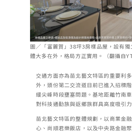
圖／「富麗賀」38坪3房樣品屋，設有
體大多在外，格局方正實用。（翻攝自Y
交通方面亦為苗北藝文特區的重要利
外，頭份第二交流道目前已進入招標
緩尖峰時段壅塞問題。基地距離竹南車
對科技通勤族與返鄉族群具高度吸引
苗北藝文特區的整體規劃，以商業金
心、尚順君樂飯店，以及中央路金融