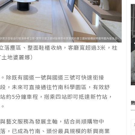
獨立落塵區、整面鞋櫃收納，客廳寬超過3米，柱
T土地婆麗娜）
多。除既有國道一號與國道三號可快速銜接
階段，未來可直接通往竹南科學園區，有效舒
站約5分鐘車程，搭乘四站即可抵達新竹站，
力。
融與藝文服務為發展主軸，結合尚順購物中
聚落，已成為竹南、頭份最具規模的新興商業