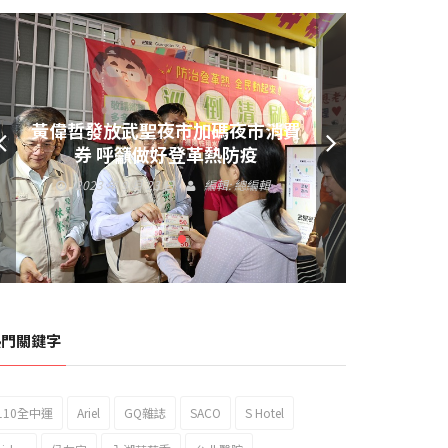
黃偉哲發放武聖夜市加碼夜市消費
券 呼籲做好登革熱防疫
2023 年 9 月 23 日
編輯:
總編輯
熱門關鍵字
110全中運
Ariel
GQ雜誌
SACO
S Hotel