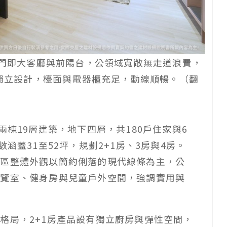
入門即大客廳與前陽台，公領域寬敞無走道浪費，
形獨立設計，檯面與電器櫃充足，動線順暢。（翻
兩棟19層建築，地下四層，共180戶住家與6
涵蓋31至52坪，規劃2+1房、3房與4房。
社區整體外觀以簡約俐落的現代線條為主，公
閱覽室、健身房與兒童戶外空間，強調實用與
格局，2+1房產品設有獨立廚房與彈性空間，