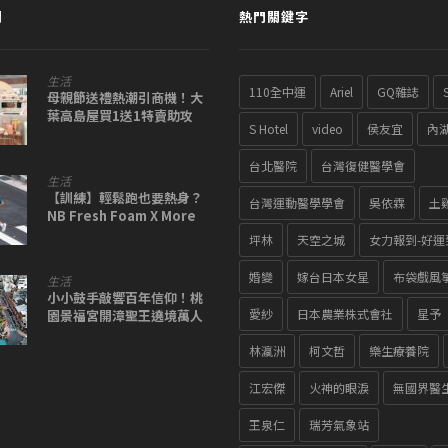
聞
熱門關鍵字
生活
110全中運
Ariel
GQ雜誌
母親節送禮熱潮引商機！大
葉高島屋買1送1特賣助攻
S Hotel
video
侯友宜
內
台北醫院
台灣復健醫學會
生活
【訓練】輕鬆跑也要熱身？
台灣運動醫學學會
吳依霖
土
NB Fresh Foam X More
v5 超厚彈的暢跑首選
坪林
天空之城
女力報到-好運
婚變
嫁台日本女星
布袋戲風
生活
小小鼓手敲響百年信仰！桃
愛紗
日本農業株式會社
星予
園景福宮開漳聖王遶境萬人
隨香
林瀛洲
柯文哲
樂生療養院
江宏傑
火神的眼淚
無國界醫
王泉仁
瑞芳氣象站