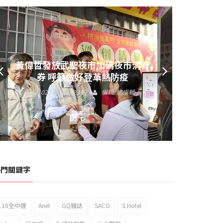
黃偉哲發放武聖夜市加碼夜市消費
券 呼籲做好登革熱防疫
2023 年 9 月 23 日
編輯:
總編輯
熱門關鍵字
110全中運
Ariel
GQ雜誌
SACO
S Hotel