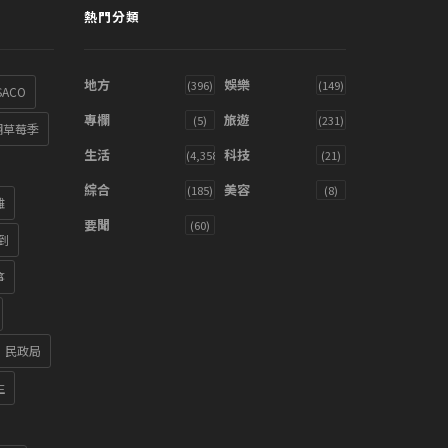
熱門分類
地方
娛樂
(396)
(149)
SACO
專欄
旅遊
(5)
(231)
湖草莓季
生活
科技
(4,358)
(21)
綜合
美容
(185)
(8)
雞
要聞
(60)
到
箏
民政局
生