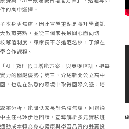
條件的高中選擇。
孩子本身更焦慮，因此宣導重點是將升學資訊
八大教育亮點，並從三個家長最關心面向切
校校等值制度，讓家長不必追逐名校，了解在
大學合作課程。
「AI＋數理假日增能方案」與英檢培訓，把每
科實力的關鍵優勢；第三，介紹新北公立高中
出國，也能在熟悉的環境中取得國際文憑，培
錄取率分析，能降低家長對名校焦慮，回歸適
國中主任林玲伊也回饋，宣導解析多元實驗班
把通勤成本轉為身心健康與學習品質的雙贏投