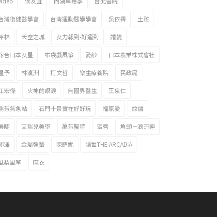
video
侯友宜
內湖草莓季
台北醫院
台灣復健醫學會
台灣運動醫學學會
吳依霖
土雞
坪林
天空之城
女力報到-好運到
婚變
嫁台日本女星
布袋戲風箏
愛紗
日本農業株式會社
星予
林瀛洲
柯文哲
樂生療養院
民政局
江宏傑
火神的眼淚
無國界醫生
王泉仁
瑞芳氣象站
石門十景實在好好玩
福原愛
紋繡
美睫
艾瑞兒美學
萬芳醫院
蜜唇
角頭－浪流連
邱澤
金屬彈簧
陳庭妮
隱世THE ARCADIA
風梨風箏
麻衣