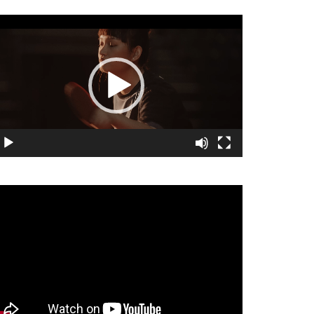
視
訊
播
放
器