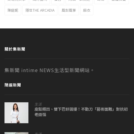
陳庭妮
隱世THE ARCADIA
風梨風箏
麻衣
關於集新聞
集新聞 intime NEWS生活型新聞網站。
隨選新聞
生活
皮鬆頰凹、雙下巴好困擾！不動刀「藝術面雕」對抗初
老煩惱
生活