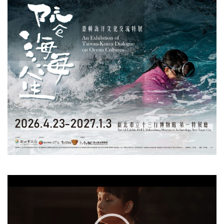
視
訊
播
放
器