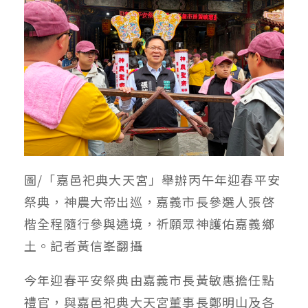
圖/「嘉邑祀典大天宮」舉辦丙午年迎春平安
祭典，神農大帝出巡，嘉義市長參選人張啓
楷全程隨行參與遶境，祈願眾神護佑嘉義鄉
土。記者黃信峯翻攝
今年迎春平安祭典由嘉義市長黃敏惠擔任點
禮官，與嘉邑祀典大天宮董事長鄭明山及各