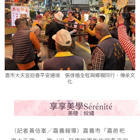
嘉市大天宮迎春平安遶境 張啓楷全程與鄉親同行、傳承文
化
（記者黃信峯／嘉義報導）嘉義市「嘉邑祀