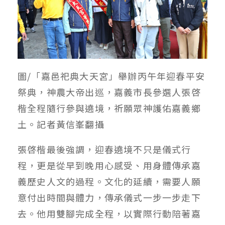
圖/「嘉邑祀典大天宮」舉辦丙午年迎春平安
祭典，神農大帝出巡，嘉義市長參選人張啓
楷全程隨行參與遶境，祈願眾神護佑嘉義鄉
土。記者黃信峯翻攝
張啓楷最後強調，迎春遶境不只是儀式行
程，更是從早到晚用心感受、用身體傳承嘉
義歷史人文的過程。文化的延續，需要人願
意付出時間與體力，傳承儀式一步一步走下
去。他用雙腳完成全程，以實際行動陪著嘉