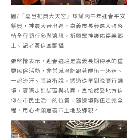
圖/「嘉邑祀典大天宮」舉辦丙午年迎春平安
祭典，神農大帝出巡，嘉義市長參選人張啓
楷全程隨行參與遶境，祈願眾神護佑嘉義鄉
土。記者黃信峯翻攝
張啓楷表示，迎春遶境是嘉義長期傳承的重
要民俗活動，非常感恩能跟著隊伍一起走、
一起流汗。張啓楷說，透過從早到晚隨行遶
境，實際走進街區與巷弄，直接感受地方信
仰在市民生活中的位置，隨遶境隊伍走完全
程，用心祈願嘉義市土地及鄉親。