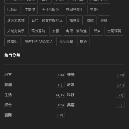
民政局
江宏傑
火神的眼淚
無國界醫生
王泉仁
瑞芳氣象站
石門十景實在好好玩
福原愛
紋繡
美睫
艾瑞兒美學
萬芳醫院
蜜唇
角頭－浪流連
邱澤
金屬彈簧
陳庭妮
隱世THE ARCADIA
風梨風箏
麻衣
熱門分類
地方
娛樂
(396)
(149)
專欄
旅遊
(5)
(231)
生活
科技
(4,359)
(21)
綜合
美容
(185)
(8)
要聞
(60)