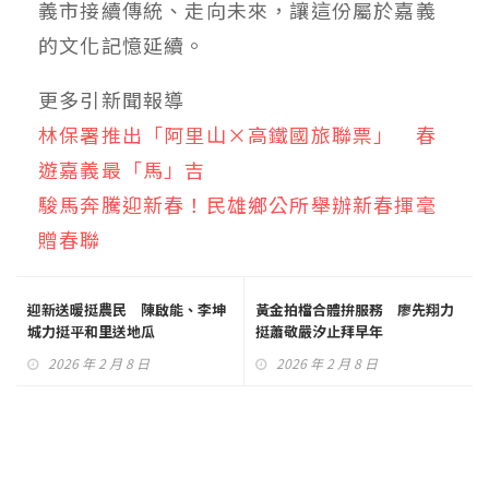
義市接續傳統、走向未來，讓這份屬於嘉義
的文化記憶延續。
更多引新聞報導
林保署推出「阿里山×高鐵國旅聯票」 春
遊嘉義最「馬」吉
駿馬奔騰迎新春！民雄鄉公所舉辦新春揮毫
贈春聯
迎新送暖挺農民 陳啟能、李坤
黃金拍檔合體拚服務 廖先翔力
城力挺平和里送地瓜
挺蕭敬嚴汐止拜早年
2026 年 2 月 8 日
2026 年 2 月 8 日