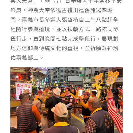
典大天宮」，昨（7）日舉辦丙午年迎春平安
祭典，神農大帝依循古禮出巡舊諸羅四城
門。嘉義市長參選人張啓楷自上午八點起全
程隨行參與遶境，並以扶轎方式一路陪同隊
伍行走，直到晚間七點完成整段行，展現對
地方信仰與傳統文化的重視，並祈願眾神護
佑嘉義鄉土。