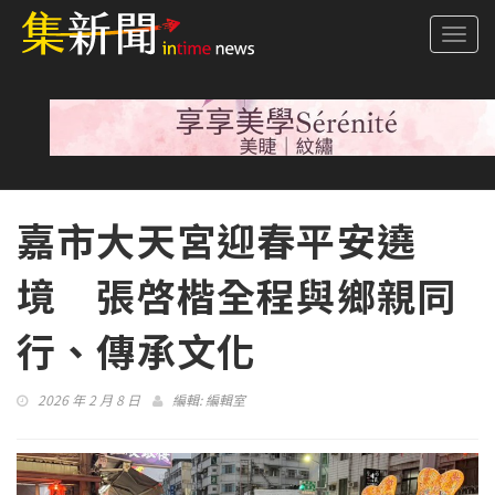
Togg
navi
嘉市大天宮迎春平安遶
境 張啓楷全程與鄉親同
行、傳承文化
2026 年 2 月 8 日
編輯:
編輯室