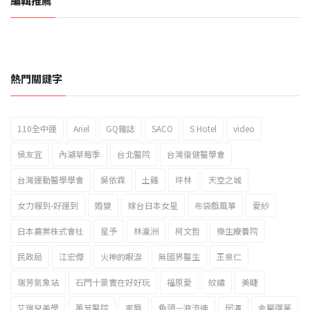
編輯推薦
熱門關鍵字
110全中運
Ariel
GQ雜誌
SACO
S Hotel
video
2023新北市北海岸國際風箏節「風在石起」霸氣回歸
侯友宜
內湖草莓季
台北醫院
台灣復健醫學會
台灣運動醫學學會
吳依霖
土雞
坪林
天空之城
女力報到-好運到
婚變
嫁台日本女星
布袋戲風箏
愛紗
日本農業株式會社
星予
林瀛洲
柯文哲
樂生療養院
民政局
江宏傑
火神的眼淚
無國界醫生
王泉仁
瑞芳氣象站
石門十景實在好好玩
福原愛
紋繡
美睫
艾瑞兒美學
萬芳醫院
蜜唇
角頭－浪流連
邱澤
金屬彈簧