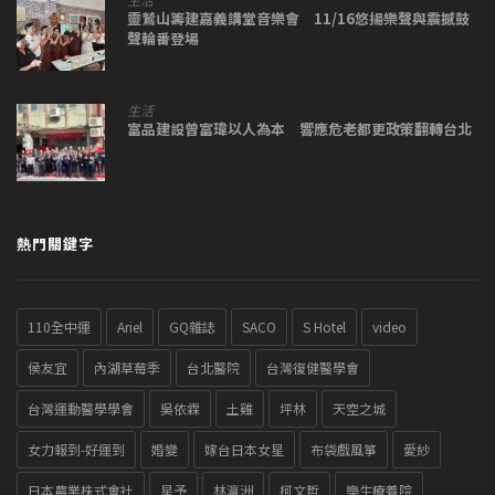
靈鷲山籌建嘉義講堂音樂會 11/16悠揚樂聲與震撼鼓
聲輪番登場
生活
富品建設曾富瑋以人為本 響應危老都更政策翻轉台北
熱門關鍵字
110全中運
Ariel
GQ雜誌
SACO
S Hotel
video
侯友宜
內湖草莓季
台北醫院
台灣復健醫學會
台灣運動醫學學會
吳依霖
土雞
坪林
天空之城
女力報到-好運到
婚變
嫁台日本女星
布袋戲風箏
愛紗
日本農業株式會社
星予
林瀛洲
柯文哲
樂生療養院