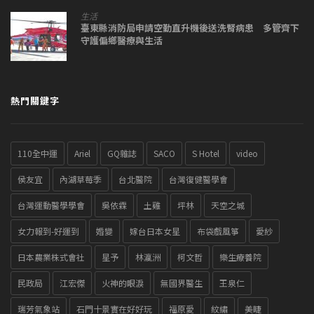
生活
臺東縣消防局申請空勤直升機後送洗腎病患 多管齊下
守護偏鄉醫療與生活
熱門關鍵字
110全中運
Ariel
GQ雜誌
SACO
S Hotel
video
侯友宜
內湖草莓季
台北醫院
台灣復健醫學會
台灣運動醫學學會
吳依霖
土雞
坪林
天空之城
女力報到-好運到
婚變
嫁台日本女星
布袋戲風箏
愛紗
日本農業株式會社
星予
林瀛洲
柯文哲
樂生療養院
民政局
江宏傑
火神的眼淚
無國界醫生
王泉仁
瑞芳氣象站
石門十景實在好好玩
福原愛
紋繡
美睫