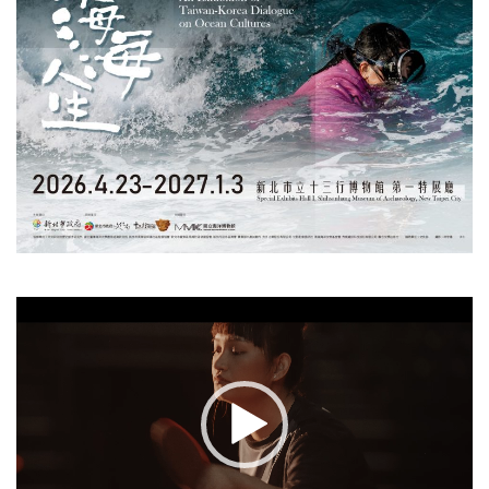
視
訊
播
放
器