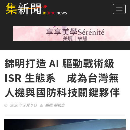
Togg
navi
錦明打造 AI 驅動戰術級
ISR 生態系 成為台灣無
人機與國防科技關鍵夥伴
2026 年 2 月 8 日
編輯:
編輯室