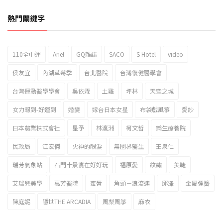
熱門關鍵字
110全中運
Ariel
GQ雜誌
SACO
S Hotel
video
2023新北市北海岸國際風箏節「風在石起」霸氣回歸
侯友宜
內湖草莓季
台北醫院
台灣復健醫學會
台灣運動醫學學會
吳依霖
土雞
坪林
天空之城
女力報到-好運到
婚變
嫁台日本女星
布袋戲風箏
愛紗
日本農業株式會社
星予
林瀛洲
柯文哲
樂生療養院
民政局
江宏傑
火神的眼淚
無國界醫生
王泉仁
瑞芳氣象站
石門十景實在好好玩
福原愛
紋繡
美睫
艾瑞兒美學
萬芳醫院
蜜唇
角頭－浪流連
邱澤
金屬彈簧
陳庭妮
隱世THE ARCADIA
風梨風箏
麻衣