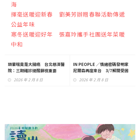
海
揮毫送暖迎新春 劉美芳辦贈春聯活動傳遞
公益年味
寒冬送暖迎好年 張嘉玲攜手社團送年菜暖
中和
頭暈喘竟是大腸癌 台北慈濟醫
IN PEOPLE ／情緒密碼發明家
院：三期確診提醒篩檢重要
尼爾森再度來台 3/7解開受困
情緒的奧秘
2026 年 2 月 8 日
2026 年 2 月 8 日