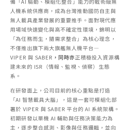
備「AI 驅動、模組化整合」能力的戰術級無
人機系統供應商，成為台灣推動國防自主與
無人載具產業發展的重要推手。面對現代應
用場域快速變化與高不確定性環境，錦明以
「為任務而生，隨需求整合」為核心理念，
不僅推出旗下兩大旗艦無人機平台—
VIPER 與 SABER
，同時亦
正積極投入資源構
建未來的 ISR（情報、監視、偵察）生態
系。
在研發面上，公司目前的核心重點是打造
「AI 智慧載具大腦」，這是一套可模組化部
署於 VIPER 與 SABER 平台的 AI 系統架構。
初期研發以單機 AI 輔助與任務決策能力為
主，逐步整合感測、影像與任務邏輯，並向