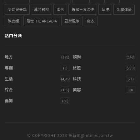
艾瑞兒美學
萬芳醫院
蜜唇
角頭－浪流連
邱澤
金屬彈簧
陳庭妮
隱世THE ARCADIA
風梨風箏
麻衣
熱門分類
地方
娛樂
(395)
(148)
專欄
旅遊
(5)
(230)
生活
科技
(4,355)
(21)
綜合
美容
(185)
(8)
要聞
(60)
© COPYRIGHT 2023 集新聞@intime.com.tw