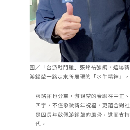
圖／「台派戰鬥雞」張銘祐強調，這場新
游錫堃一路走來所展現的「水牛精神」。
張銘祐也分享，游錫堃的春聯在中正
四字，不僅象徵新年祝福，更蘊含對
是因長年敬佩游錫堃的風骨，進而支
代。