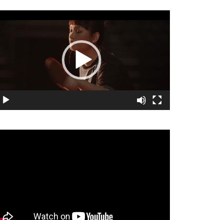
視
訊
播
放
器