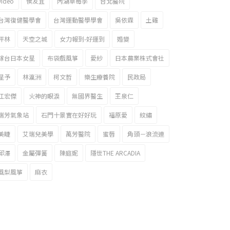
video
侯友宜
內湖草莓季
台北醫院
台灣復健醫學會
台灣運動醫學學會
吳依霖
土雞
坪林
天空之城
女力報到-好運到
婚變
嫁台日本女星
布袋戲風箏
愛紗
日本農業株式會社
星予
林瀛洲
柯文哲
樂生療養院
民政局
江宏傑
火神的眼淚
無國界醫生
王泉仁
瑞芳氣象站
石門十景實在好好玩
福原愛
紋繡
美睫
艾瑞兒美學
萬芳醫院
蜜唇
角頭－浪流連
邱澤
金屬彈簧
陳庭妮
隱世THE ARCADIA
風梨風箏
麻衣