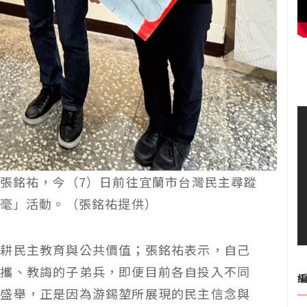
張銘祐，今（7）日前往宜蘭市台灣民主尋蹤
毫」活動。（張銘祐提供）
深耕民主教育與公共價值；張銘祐表示，自己
提攜、教誨的子弟兵，即便目前各自投入不同
襄盛舉，正是因為游錫堃所展現的民主信念與