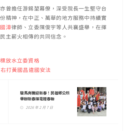
去亦曾擔任游錫堃幕僚，深受院長一生堅守台
這份精神，在中正、萬華的地方服務中持續實
林國漳
律師、立委陳俊宇等人共襄盛舉，在揮
、民主薪火相傳的共同信念。
雙標放水立委資格
 右打黃國昌違國安法
駿馬奔騰迎新春！民雄鄉公所
舉辦新春揮毫贈春聯
2026 年 2 月 7 日