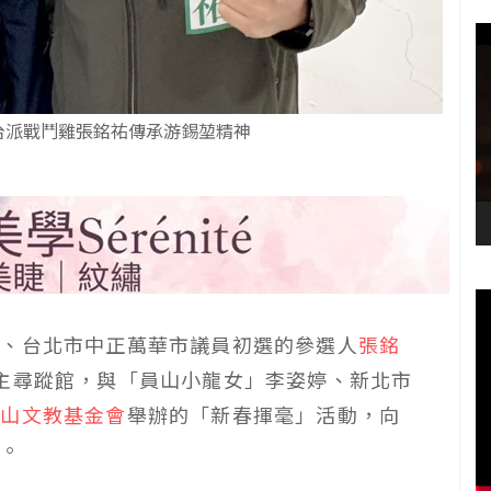
台派戰鬥雞張銘祐傳承游錫堃精神
雞、台北市中正萬華市議員初選的參選人
張銘
主尋蹤館，與「員山小龍女」李姿婷、新北市
仰山文教基金會
舉辦的「新春揮毫」活動，向
神。