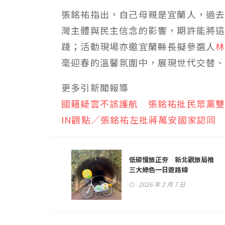
張銘祐指出，自己母親是宜蘭人，過
灣主體與民主信念的影響，期許能將
踐；活動現場亦邀宜蘭縣長擬參選人
毫迎春的溫馨氛圍中，展現世代交替
更多引新聞報導
國籍疑雲不該護航 張銘祐批民眾黨
IN觀點／張銘祐左批蔣萬安國家認同
低碳慢旅正夯 新北觀旅局推
三大綠色一日遊路線
2026 年 2 月 7 日