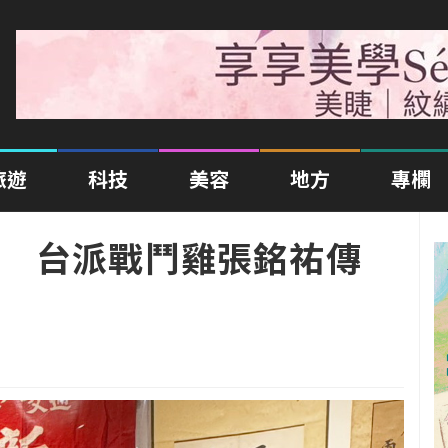
旅遊
科技
美容
地方
專欄
 台派戰鬥雞張銘祐傳