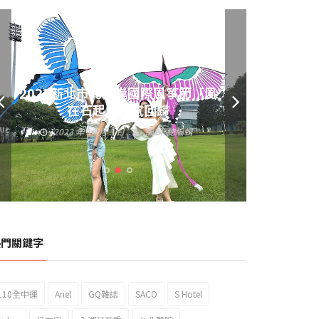
2023新北市北海岸國際風箏節「風
在石起」霸氣回歸
2023 年 10 月 3 日
編輯:
總編輯
熱門關鍵字
110全中運
Ariel
GQ雜誌
SACO
S Hotel