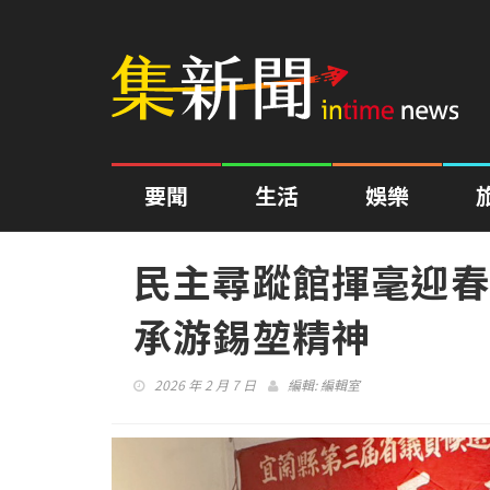
要聞
生活
娛樂
民主尋蹤館揮毫迎春
承游錫堃精神
2026 年 2 月 7 日
編輯:
編輯室