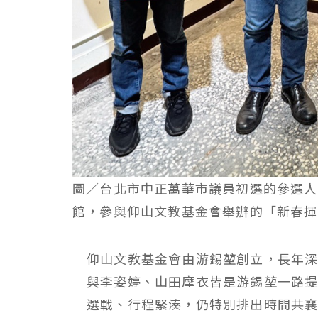
圖／台北市中正萬華市議員初選的參選人
館，參與仰山文教基金會舉辦的「新春揮
仰山文教基金會由游錫堃創立，長年
與李姿婷、山田摩衣皆是游錫堃一路
選戰、行程緊湊，仍特別排出時間共