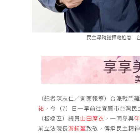
民主尋蹤館揮毫迎春 
（記者陳志仁／宜蘭報導）台派戰鬥
祐
，今（7）日一早前往宜蘭市台灣民
（板橋區）議員
山田摩衣
，一同參與
前立法院長
游錫堃
致敬，傳承民主精