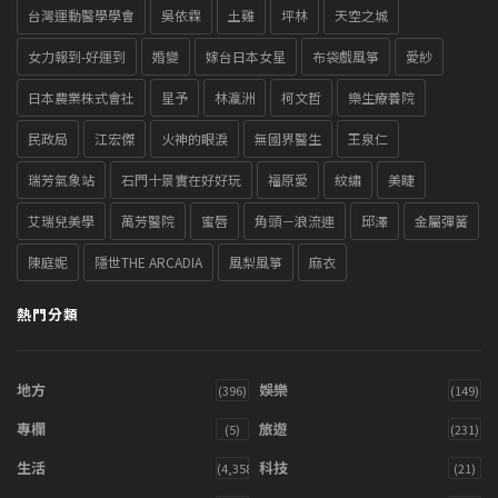
台灣運動醫學學會
吳依霖
土雞
坪林
天空之城
女力報到-好運到
婚變
嫁台日本女星
布袋戲風箏
愛紗
日本農業株式會社
星予
林瀛洲
柯文哲
樂生療養院
民政局
江宏傑
火神的眼淚
無國界醫生
王泉仁
瑞芳氣象站
石門十景實在好好玩
福原愛
紋繡
美睫
艾瑞兒美學
萬芳醫院
蜜唇
角頭－浪流連
邱澤
金屬彈簧
陳庭妮
隱世THE ARCADIA
風梨風箏
麻衣
熱門分類
地方
娛樂
(396)
(149)
專欄
旅遊
(5)
(231)
生活
科技
(4,358)
(21)