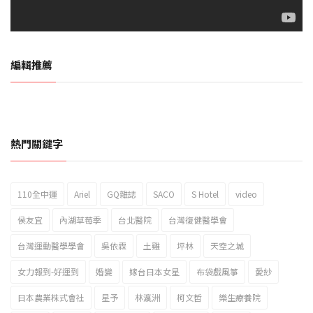
編輯推薦
熱門關鍵字
110全中運
Ariel
GQ雜誌
SACO
S Hotel
video
2023新北市北海岸國際風箏節「風在石起」霸氣回歸
侯友宜
內湖草莓季
台北醫院
台灣復健醫學會
台灣運動醫學學會
吳依霖
土雞
坪林
天空之城
女力報到-好運到
婚變
嫁台日本女星
布袋戲風箏
愛紗
日本農業株式會社
星予
林瀛洲
柯文哲
樂生療養院