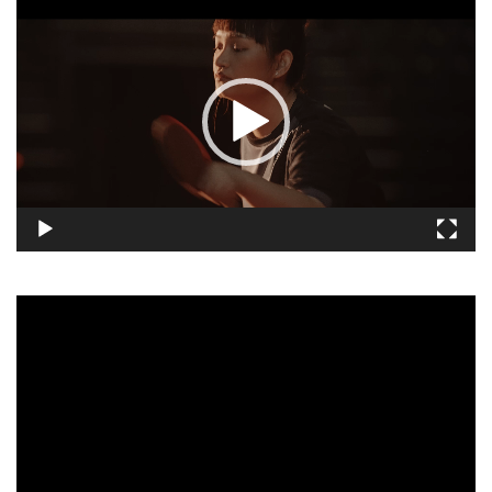
視
訊
播
放
器