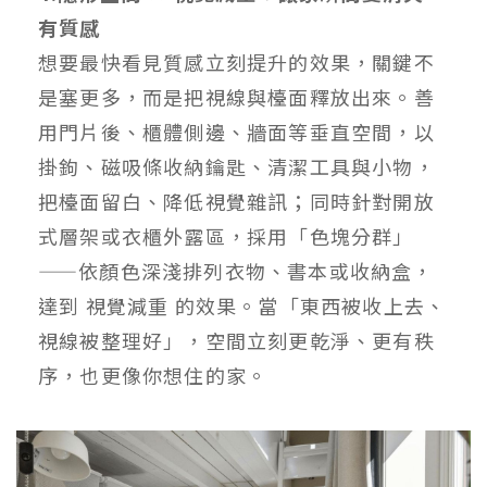
有質感
想要最快看見質感立刻提升的效果，關鍵不
是塞更多，而是把視線與檯面釋放出來。善
用門片後、櫃體側邊、牆面等垂直空間，以
掛鉤、磁吸條收納鑰匙、清潔工具與小物，
把檯面留白、降低視覺雜訊；同時針對開放
式層架或衣櫃外露區，採用「色塊分群」
——依顏色深淺排列衣物、書本或收納盒，
達到 視覺減重 的效果。當「東西被收上去、
視線被整理好」，空間立刻更乾淨、更有秩
序，也更像你想住的家。