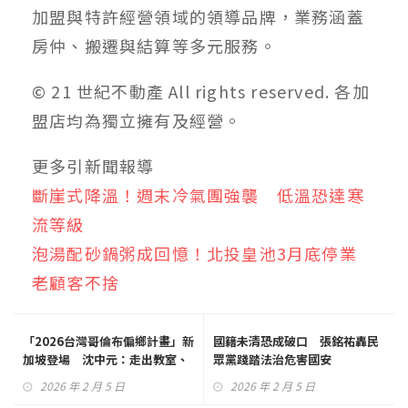
加盟與特許經營領域的領導品牌，業務涵蓋
房仲、搬遷與結算等多元服務。
© 21 世紀不動產 All rights reserved. 各加
盟店均為獨立擁有及經營。
更多引新聞報導
斷崖式降溫！週末冷氣團強襲 低溫恐達寒
流等級
泡湯配砂鍋粥成回憶！北投皇池3月底停業
老顧客不捨
「2026台灣哥倫布偏鄉計畫」新
國籍未清恐成破口 張銘祐轟民
加坡登場 沈中元：走出教室、
眾黨踐踏法治危害國安
連結國際，是幫助偏鄉孩童最務
2026 年 2 月 5 日
2026 年 2 月 5 日
實的解方