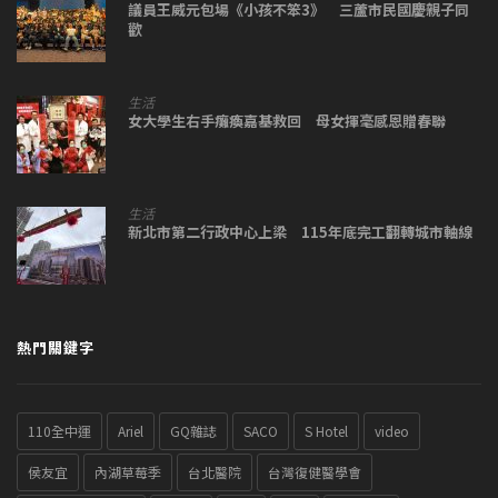
議員王威元包場《小孩不笨3》 三蘆市民國慶親子同
歡
生活
女大學生右手癱瘓嘉基救回 母女揮毫感恩贈春聯
生活
新北市第二行政中心上梁 115年底完工翻轉城市軸線
熱門關鍵字
110全中運
Ariel
GQ雜誌
SACO
S Hotel
video
侯友宜
內湖草莓季
台北醫院
台灣復健醫學會