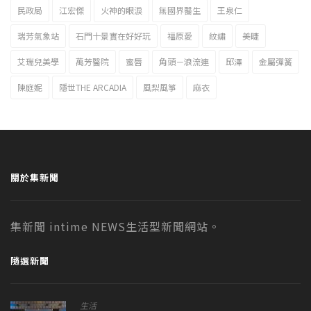
民政局
江宏傑
火神的眼淚
無國界醫生
王泉仁
瑞芳氣象站
石門十景實在好好玩
福原愛
紋繡
美睫
艾瑞兒美學
萬芳醫院
蜜唇
角頭－浪流連
邱澤
金屬彈簧
陳庭妮
隱世THE ARCADIA
風梨風箏
麻衣
關於集新聞
集新聞 intime NEWS生活型新聞網站。
隨選新聞
生活