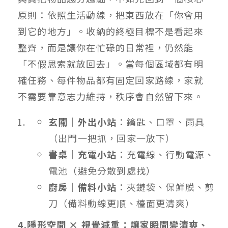
原則：依照生活動線，把東西放在「你會用
到它的地方」。收納的終極目標不是看起來
整齊，而是讓你在忙碌的日常裡，仍然能
「不假思索就放回去」。當每個區域都有明
確任務、每件物品都有固定回家路線，家就
不需要靠意志力維持，秩序會自然留下來。
玄關｜外出小站
：鑰匙、口罩、雨具
（出門一把抓，回家一放下）
書桌｜充電小站
：充電線、行動電源、
電池（避免分散到處找）
廚房｜備料小站
：夾鏈袋、保鮮膜、剪
刀（備料動線更順、檯面更清爽）
4.隱形空間 × 視覺減重：讓家瞬間變清爽、