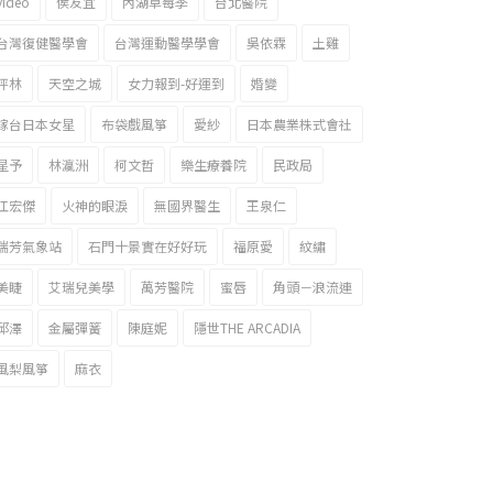
video
侯友宜
內湖草莓季
台北醫院
台灣復健醫學會
台灣運動醫學學會
吳依霖
土雞
坪林
天空之城
女力報到-好運到
婚變
嫁台日本女星
布袋戲風箏
愛紗
日本農業株式會社
星予
林瀛洲
柯文哲
樂生療養院
民政局
江宏傑
火神的眼淚
無國界醫生
王泉仁
瑞芳氣象站
石門十景實在好好玩
福原愛
紋繡
美睫
艾瑞兒美學
萬芳醫院
蜜唇
角頭－浪流連
邱澤
金屬彈簧
陳庭妮
隱世THE ARCADIA
風梨風箏
麻衣