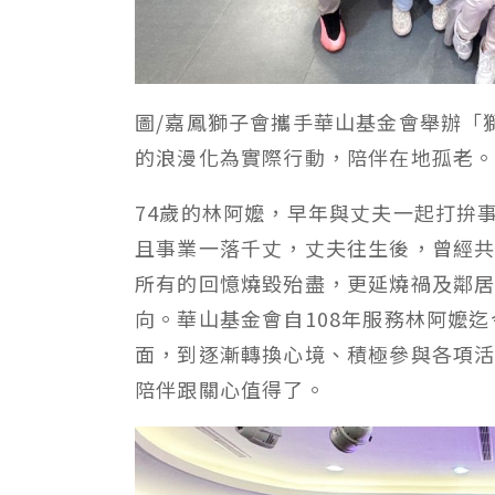
圖/嘉鳳獅子會攜手華山基金會舉辦「
的浪漫化為實際行動，陪伴在地孤老
74歲的林阿嬤，早年與丈夫一起打拚
且事業一落千丈，丈夫往生後，曾經
所有的回憶燒毀殆盡，更延燒禍及鄰
向。華山基金會自108年服務林阿嬤
面，到逐漸轉換心境、積極參與各項
陪伴跟關心值得了。