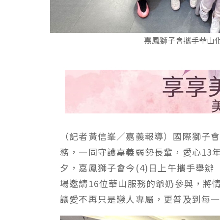
嘉鳳獅子會攜手華山
（記者黃信峯／嘉義報導）國際獅子會3
務，一同守護嘉義弱勢長輩，愛心13
夕，嘉鳳獅子會今(4)日上午攜手舉
場邀請16位華山服務的爺奶參與，將
讓愛不再只是戀人專屬，更普及到每