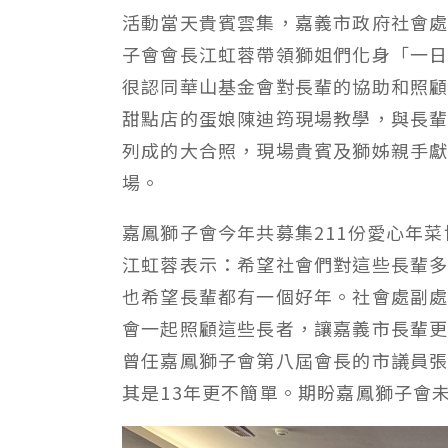
活動當天貴賓雲集，嘉義市政府社會
子會會長江虹蓉帶領獅姐們化身「一
很認同華山基金會對長輩的協助和照
甜點店的蛋娘陳迪筠現場教學，與長
列成的大合照，現場貴賓及獅姊親手
場。
嘉鳳獅子會今年共募集211份愛心年
江虹蓉表示：希望社會們對這些長輩
也希望長輩都有一個好年。社會處副
會一起照顧這些長者，讓嘉義市長輩
曾任嘉鳳獅子會第八屆會長的市議員
其是13年更不簡單。期盼嘉鳳獅子會