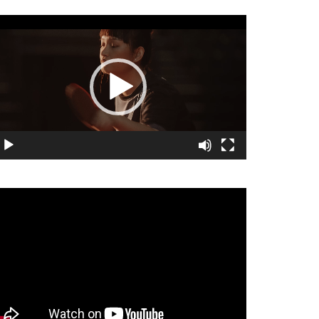
視
訊
播
放
器