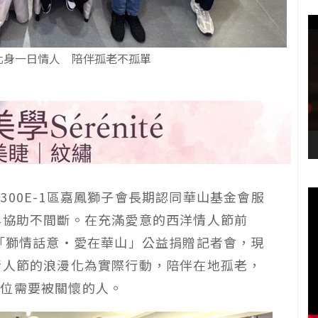
化身一日情人 陪伴孤老不孤單
00E-1區嘉鳳獅子會長期認同華山基金會服
年協助不間斷。在充滿愛意的西洋情人節前
辦「獅情話意‧愛在華山」公益捐贈記者會，現
情人節的浪漫化為實際行動，陪伴在地孤老，
一位需要被關懷的人。