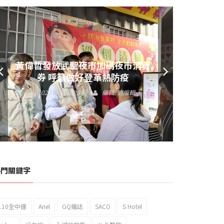
黃偉哲發放武聖夜市加碼夜市消費
券 呼籲做好登革熱防疫
2023 年 9 月 23 日
編輯:
總編輯
熱門關鍵字
110全中運
Ariel
GQ雜誌
SACO
S Hotel