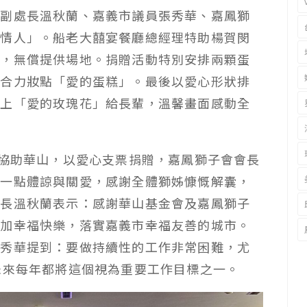
處副處長溫秋蘭、嘉義市議員張秀華、嘉鳳獅
日情人」。船老大囍宴餐廳總經理特助楊賀閔
顧，無償提供場地。捐贈活動特別安排兩顆蛋
輩合力妝點「愛的蛋糕」。最後以愛心形狀排
獻上「愛的玫瑰花」給長輩，溫馨畫面感動全
菜協助華山，以愛心支票捐贈，嘉鳳獅子會會長
多一點體諒與關愛，感謝全體獅姊慷慨解囊，
處長溫秋蘭表示：感謝華山基金會及嘉鳳獅子
更加幸福快樂，落實嘉義市幸福友善的城市。
張秀華提到：要做持續性的工作非常困難，尤
未來每年都將這個視為重要工作目標之一。