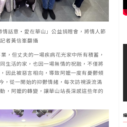
獅情話意‧愛在華山」公益捐贈會，將情人節
。記者黃信峯翻攝
事業，但丈夫的一場疾病花光家中所有積蓄，
共同生活的家，也因一場無情的祝融，不僅將
居，因此被惡言相向，導致阿嬤一度有憂鬱傾
迄今，從一開始的抑鬱情緒，每次訪視淚流滿
活動，阿嬤的轉變，讓華山站長深感這些年的