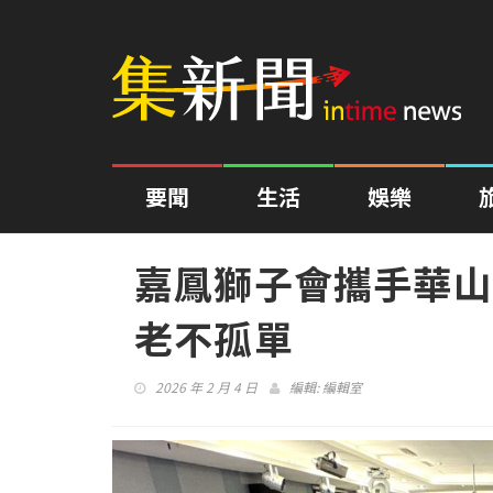
要聞
生活
娛樂
嘉鳳獅子會攜手華山
老不孤單
2026 年 2 月 4 日
編輯:
編輯室