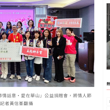
獅情話意‧愛在華山」公益捐贈會，將情人節
。記者黃信峯翻攝