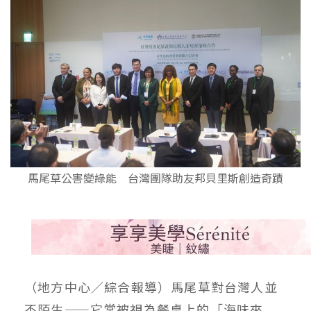
馬尾草公害變綠能 台灣團隊助友邦貝里斯創造奇蹟
（地方中心／綜合報導）馬尾草對台灣人並
不陌生——它常被視為餐桌上的「海味來