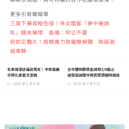
更多引新聞報導
三度下藥昏睡性侵！孫女閨蜜「夢中被舔
乳」醒來嚇壞 直喊：阿公不要
宛如災難片！南韓風力發電機解體 險砸路
過車輛
名家揮毫送福迎馬年！中榮嘉義
台中購物節獎金請領2/6截止
分院化身藝文空間
經發局提醒中獎民眾把握時間送
件
2026 年 2 月 4 日
2026 年 2 月 4 日