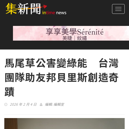
Togg
navi
馬尾草公害變綠能 台灣
團隊助友邦貝里斯創造奇
蹟
2026 年 2 月 4 日
編輯:
編輯室