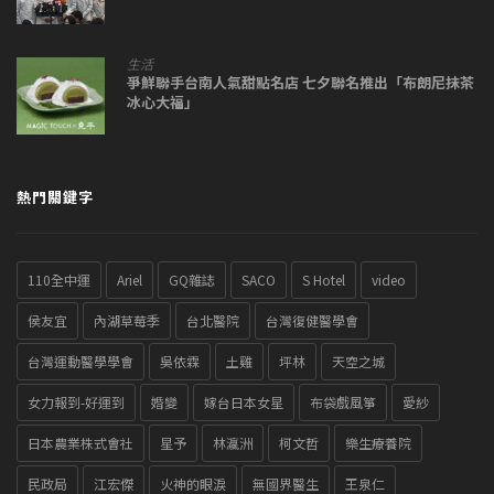
生活
爭鮮聯手台南人氣甜點名店 七夕聯名推出「布朗尼抹茶
冰心大福」
熱門關鍵字
110全中運
Ariel
GQ雜誌
SACO
S Hotel
video
侯友宜
內湖草莓季
台北醫院
台灣復健醫學會
台灣運動醫學學會
吳依霖
土雞
坪林
天空之城
女力報到-好運到
婚變
嫁台日本女星
布袋戲風箏
愛紗
日本農業株式會社
星予
林瀛洲
柯文哲
樂生療養院
民政局
江宏傑
火神的眼淚
無國界醫生
王泉仁