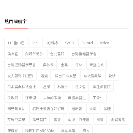
熱門關鍵字
110全中運
Ariel
GQ雜誌
SACO
S Hotel
video
2023新北市北海岸國際風箏節「風在石起」霸氣回歸
侯友宜
內湖草莓季
台北醫院
台灣復健醫學會
台灣運動醫學學會
吳依霖
土雞
坪林
天空之城
女力報到-好運到
婚變
嫁台日本女星
布袋戲風箏
愛紗
日本農業株式會社
星予
林瀛洲
柯文哲
樂生療養院
民政局
江宏傑
火神的眼淚
無國界醫生
王泉仁
瑞芳氣象站
石門十景實在好好玩
福原愛
紋繡
美睫
艾瑞兒美學
萬芳醫院
蜜唇
角頭－浪流連
邱澤
金屬彈簧
陳庭妮
隱世THE ARCADIA
風梨風箏
麻衣