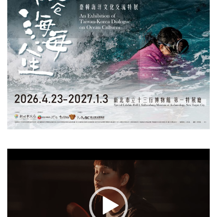
視
訊
播
放
器