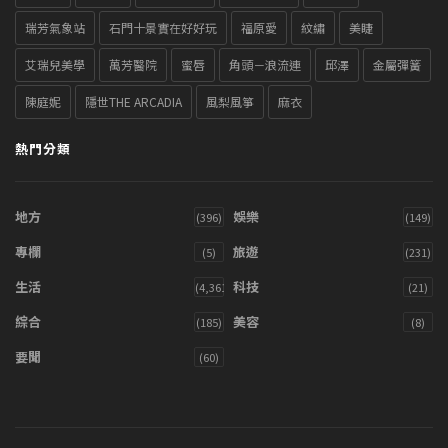
瑞芳氣象站
石門十景實在好好玩
福原愛
紋繡
美睫
艾瑞兒美學
萬芳醫院
蜜唇
角頭－浪流連
邱澤
金屬彈簧
陳庭妮
隱世THE ARCADIA
風梨風箏
麻衣
熱門分類
地方
娛樂
(396)
(149)
專欄
旅遊
(5)
(231)
生活
科技
(4,361)
(21)
綜合
美容
(185)
(8)
要聞
(60)