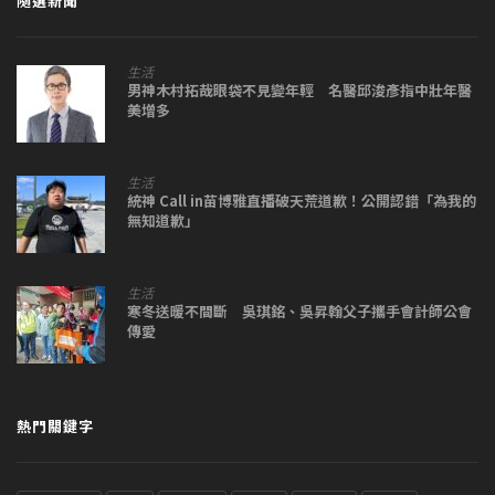
隨選新聞
生活
男神木村拓哉眼袋不見變年輕 名醫邱浚彥指中壯年醫
美增多
生活
統神 Call in苗博雅直播破天荒道歉！公開認錯「為我的
無知道歉」
生活
寒冬送暖不間斷 吳琪銘、吳昇翰父子攜手會計師公會
傳愛
熱門關鍵字