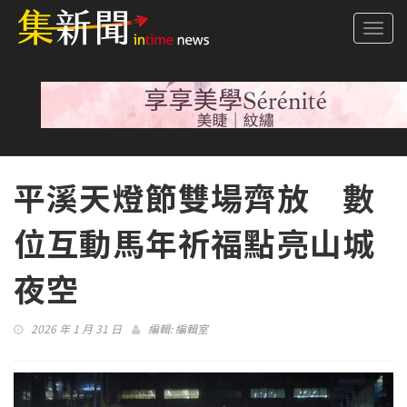
Togg
navi
平溪天燈節雙場齊放 數
位互動馬年祈福點亮山城
夜空
2026 年 1 月 31 日
編輯:
編輯室