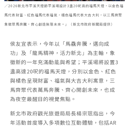
／2026新北市平溪天燈節平溪場設計3盞20呎高的福馬天燈，以金色福
馬代表財富、紅色福馬代表福氣，橘色福馬代表大吉大利，以三馬齊聚
象徵眾馬奔騰，齊心創造無限未來。」（新北市政府新聞局提供）
侯友宜表示，今年以「馬驫奔騰，邁向成
功」及「龍馬精神，活力新北」為主軸，象
徵新的一年充滿動能與希望；平溪場將設置3
盞高達20呎的福馬天燈，分別以金色、紅色
與橘色呈現財富、福氣與大吉大利寓意，三
馬齊聚代表萬馬奔騰、齊心開創未來，也成
為夜空最醒目的視覺焦點。
新北市政府觀光旅遊局局長楊宗珉指出，今
年活動首度導入多項數位互動體驗，包括AR