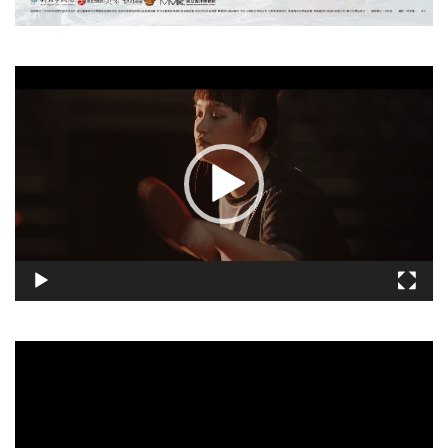
視
訊
播
放
器