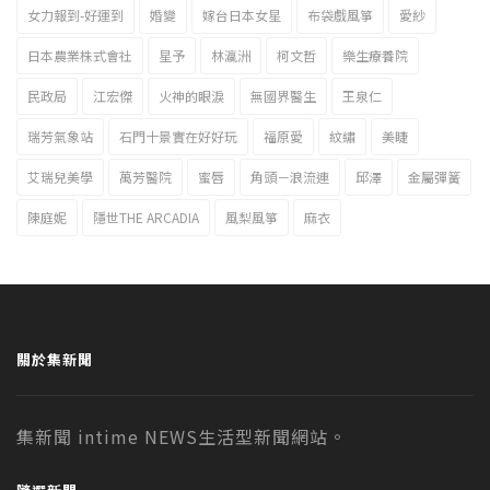
女力報到-好運到
婚變
嫁台日本女星
布袋戲風箏
愛紗
日本農業株式會社
星予
林瀛洲
柯文哲
樂生療養院
民政局
江宏傑
火神的眼淚
無國界醫生
王泉仁
瑞芳氣象站
石門十景實在好好玩
福原愛
紋繡
美睫
艾瑞兒美學
萬芳醫院
蜜唇
角頭－浪流連
邱澤
金屬彈簧
陳庭妮
隱世THE ARCADIA
風梨風箏
麻衣
關於集新聞
集新聞 intime NEWS生活型新聞網站。