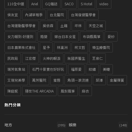
110全中運
Ariel
GQ雜誌
SACO
S Hotel
video
侯友宜
內湖草莓季
台北醫院
台灣復健醫學會
台灣運動醫學學會
吳依霖
土雞
坪林
天空之城
女力報到-好運到
婚變
嫁台日本女星
布袋戲風箏
愛紗
日本農業株式會社
星予
林瀛洲
柯文哲
樂生療養院
民政局
江宏傑
火神的眼淚
無國界醫生
王泉仁
瑞芳氣象站
石門十景實在好好玩
福原愛
紋繡
美睫
艾瑞兒美學
萬芳醫院
蜜唇
角頭－浪流連
邱澤
金屬彈簧
陳庭妮
隱世THE ARCADIA
風梨風箏
麻衣
熱門分類
地方
娛樂
(395)
(148)