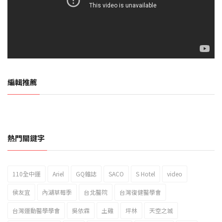
編輯推薦
熱門關鍵字
110全中運
Ariel
GQ雜誌
SACO
S Hotel
video
2023新北市北海岸國際風箏節「風在石起」霸氣回歸
侯友宜
內湖草莓季
台北醫院
台灣復健醫學會
台灣運動醫學學會
吳依霖
土雞
坪林
天空之城