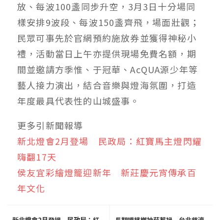
放、每波100盞同步升空，3月3日十分場同
樣安排9波段、每波150盞齊飛，場面壯觀；
民眾可事先於官網預約施放券並獲得神秘小
禮，活動當日上午亦提供現場免費名額，期
間並邀請方季惟、于冠華、AcQUA源少年等
藝人接力演出，結合音樂與燈海氛圍，打造
年度最具代表性的山城盛事。
更多引新聞報導
新北燈會2月登場 民政局：紅寶馬主燈閃耀
嗨翻17天
侯友宜彩繪燈籠迎新年 新莊慶元宵傳承百
年文化
新北燈會2月登場 民政局：紅
長期嚼檳榔抽菸惹禍 台北慈濟